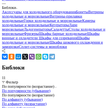
—
Библоки
Аксессуары для холодильного оборудования
Бонеты
Витрины
холодильные и морозильные
Витрины-прилавки
холодильные
Горки холодильные и морозильные
Камеры
холодильные и морозильные
Кегераторы
Лари
морозильные
Льдогенераторы
Саладетты
Столы холодильные и
морозильные
Фризеры
Шкафы барные холодильные
Шкафы
винные и охладители
Шкафы для созревания
Шкафы
холодильные и морозильные
Шкафы шокового охлаждения и
заморозки
Сплит-системы и моноблоки
Библоки
11
Фильтр
По популярности (возрастание)
По популярности (убывание)
По популярности (возрастание)
По алфавиту (убывание)
По алфавиту (возрастание)