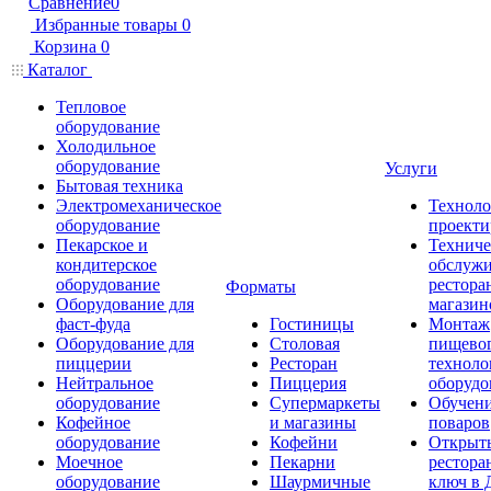
Сравнение
0
Избранные товары
0
Корзина
0
Каталог
Тепловое
оборудование
Холодильное
оборудование
Услуги
Бытовая техника
Электромеханическое
Техноло
оборудование
проекти
Пекарское и
Техниче
кондитерское
обслуж
оборудование
рестора
Форматы
Оборудование для
магазин
фаст-фуда
Гостиницы
Монтаж
Оборудование для
Столовая
пищево
пиццерии
Ресторан
техноло
Нейтральное
Пиццерия
оборудо
оборудование
Супермаркеты
Обучени
Кофейное
и магазины
поваров
оборудование
Кофейни
Открыт
Моечное
Пекарни
рестора
оборудование
Шаурмичные
ключ в 