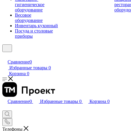
гигиеническое
рестора
оборудование
оборудо
Весовое
оборудование
Инвентарь кухонный
Посуда и столовые
приборы
Сравнение
0
Избранные товары
0
Корзина
0
Сравнение
0
Избранные товары
0
Корзина
0
Телефоны