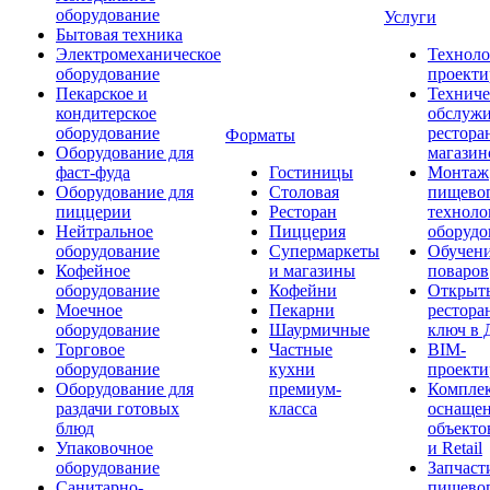
оборудование
Услуги
Бытовая техника
Электромеханическое
Техноло
оборудование
проекти
Пекарское и
Техниче
кондитерское
обслуж
оборудование
рестора
Форматы
Оборудование для
магазин
фаст-фуда
Гостиницы
Монтаж
Оборудование для
Столовая
пищево
пиццерии
Ресторан
техноло
Нейтральное
Пиццерия
оборудо
оборудование
Супермаркеты
Обучени
Кофейное
и магазины
поваров
оборудование
Кофейни
Открыт
Моечное
Пекарни
рестора
оборудование
Шаурмичные
ключ в 
Торговое
Частные
BIM-
оборудование
кухни
проекти
Оборудование для
премиум-
Компле
раздачи готовых
класса
оснаще
блюд
объекто
Упаковочное
и Retail
оборудование
Запчаст
Санитарно-
пищевог