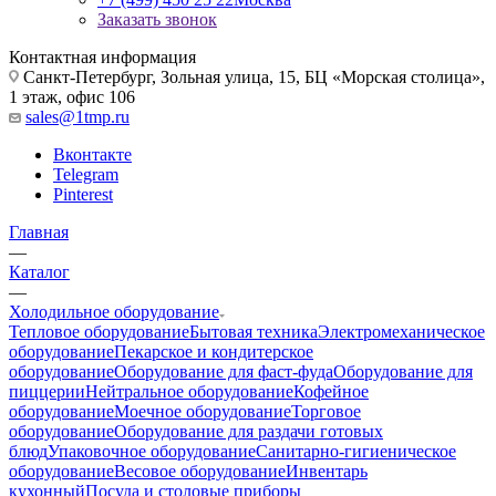
Заказать звонок
Контактная информация
Санкт-Петербург, Зольная улица, 15, БЦ «Морская столица»,
1 этаж, офис 106
sales@1tmp.ru
Вконтакте
Telegram
Pinterest
Главная
—
Каталог
—
Холодильное оборудование
Тепловое оборудование
Бытовая техника
Электромеханическое
оборудование
Пекарское и кондитерское
оборудование
Оборудование для фаст-фуда
Оборудование для
пиццерии
Нейтральное оборудование
Кофейное
оборудование
Моечное оборудование
Торговое
оборудование
Оборудование для раздачи готовых
блюд
Упаковочное оборудование
Санитарно-гигиеническое
оборудование
Весовое оборудование
Инвентарь
кухонный
Посуда и столовые приборы