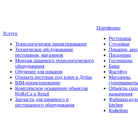
Портфолио
Услуги
Рестораны
Технологическое проектирование
Столовые
Техническое обслуживание
Пекарни, кон
ресторанов, магазинов
Пиццерии
Монтаж пищевого технологического
Гостиницы
оборудования
Бары
Обучение для поваров
Фастфуд
Открыть ресторан под ключ в Дубае
Магазины,
BIM-проектирование
супермаркет
Комплексное оснащение объектов
Объекты соц
HoReCa и Retail
назначения
Запчасти для пищевого и
Фабрики-кухн
ресторанного оборудования
kitchen
Кофейни