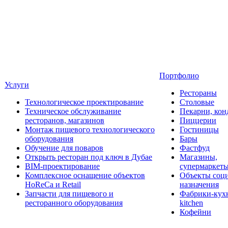
Портфолио
Услуги
Рестораны
Технологическое проектирование
Столовые
Техническое обслуживание
Пекарни, кон
ресторанов, магазинов
Пиццерии
Монтаж пищевого технологического
Гостиницы
оборудования
Бары
Обучение для поваров
Фастфуд
Открыть ресторан под ключ в Дубае
Магазины,
BIM-проектирование
супермаркет
Комплексное оснащение объектов
Объекты соц
HoReCa и Retail
назначения
Запчасти для пищевого и
Фабрики-кухн
ресторанного оборудования
kitchen
Кофейни