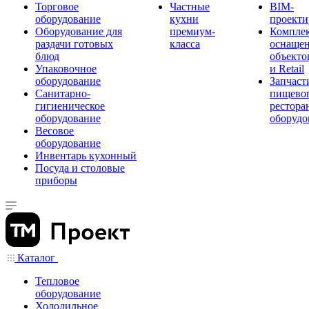
Торговое
Частные
BIM-
оборудование
кухни
проекти
Оборудование для
премиум-
Компле
раздачи готовых
класса
оснаще
блюд
объекто
Упаковочное
и Retail
оборудование
Запчаст
Санитарно-
пищевог
гигиеническое
рестора
оборудование
оборудо
Весовое
оборудование
Инвентарь кухонный
Посуда и столовые
приборы
Каталог
Тепловое
оборудование
Холодильное