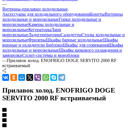
—
Витрины-прилавки холодильные
Аксессуары для холодильного оборудования
Бонеты
Витрины
холодильные и морозильные
Горки холодильные и
морозильные
Камеры холодильные и
морозильные
Кегераторы
Лари
морозильные
Льдогенераторы
Саладетты
Столы холодильные и
морозильные
Фризеры
Шкафы барные холодильные
Шкафы
винные и охладители
Библоки
Шкафы для созревания
Шкафы
холодильные и морозильные
Шкафы шокового охлаждения и
заморозки
Сплит-системы и моноблоки
—
Прилавок холод. ENOFRIGO DOGE SERVITO 2000 RF
встраиваемый
Прилавок холод. ENOFRIGO DOGE
SERVITO 2000 RF встраиваемый