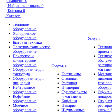
Сравнение
0
Избранные товары
0
Корзина
0
Каталог
Тепловое
оборудование
Холодильное
оборудование
Услуги
Бытовая техника
Электромеханическое
Техноло
оборудование
проекти
Пекарское и
Техниче
кондитерское
обслуж
оборудование
рестора
Форматы
Оборудование для
магазин
фаст-фуда
Гостиницы
Монтаж
Оборудование для
Столовая
пищево
пиццерии
Ресторан
техноло
Нейтральное
Пиццерия
оборудо
оборудование
Супермаркеты
Обучени
Кофейное
и магазины
поваров
оборудование
Кофейни
Открыт
Моечное
Пекарни
рестора
оборудование
Шаурмичные
ключ в 