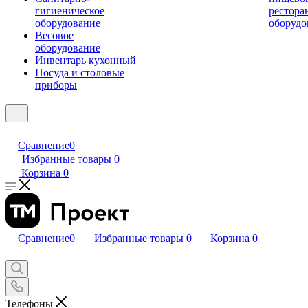
гигиеническое
рестора
оборудование
оборудо
Весовое
оборудование
Инвентарь кухонный
Посуда и столовые
приборы
Сравнение
0
Избранные товары
0
Корзина
0
Сравнение
0
Избранные товары
0
Корзина
0
Телефоны