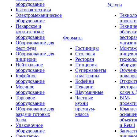
оборудование
Услуги
Бытовая техника
Электромеханическое
Техноло
оборудование
проекти
Пекарское и
Техниче
кондитерское
обслуж
оборудование
рестора
Форматы
Оборудование для
магазин
фаст-фуда
Гостиницы
Монтаж
Оборудование для
Столовая
пищево
пиццерии
Ресторан
техноло
Нейтральное
Пиццерия
оборудо
оборудование
Супермаркеты
Обучени
Кофейное
и магазины
поваров
оборудование
Кофейни
Открыт
Моечное
Пекарни
рестора
оборудование
Шаурмичные
ключ в 
Торговое
Частные
BIM-
оборудование
кухни
проекти
Оборудование для
премиум-
Компле
раздачи готовых
класса
оснаще
блюд
объекто
Упаковочное
и Retail
оборудование
Запчаст
Санитарно-
пищевог