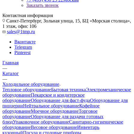
Заказать звонок
Контактная информация
Санкт-Петербург, Зольная улица, 15, БЦ «Морская столица»,
1 этаж, офис 106
sales@1tmp.ru
Вконтакте
Telegram
Pinterest
Главная
—
Каталог
—
Холодильное оборудование
Тепловое оборудование
Бытовая техника
Электромеханическое
оборудование
Пекарское и кондитерское
оборудование
Оборудование для фаст-фуда
Оборудование для
пиццерии
Нейтральное оборудование
Кофейное
оборудование
Моечное оборудование
Торговое
оборудование
Оборудование для раздачи готовых
блюд
Упаковочное оборудование
Санитарно-гигиеническое
оборудование
Весовое оборудование
Инвентарь
кухонный
Посуда и столовые приборы