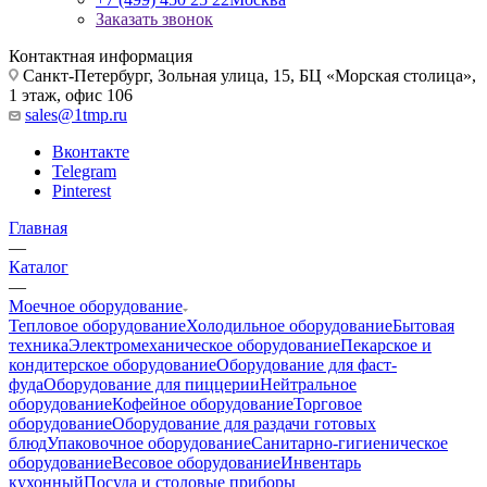
Заказать звонок
Контактная информация
Санкт-Петербург, Зольная улица, 15, БЦ «Морская столица»,
1 этаж, офис 106
sales@1tmp.ru
Вконтакте
Telegram
Pinterest
Главная
—
Каталог
—
Моечное оборудование
Тепловое оборудование
Холодильное оборудование
Бытовая
техника
Электромеханическое оборудование
Пекарское и
кондитерское оборудование
Оборудование для фаст-
фуда
Оборудование для пиццерии
Нейтральное
оборудование
Кофейное оборудование
Торговое
оборудование
Оборудование для раздачи готовых
блюд
Упаковочное оборудование
Санитарно-гигиеническое
оборудование
Весовое оборудование
Инвентарь
кухонный
Посуда и столовые приборы