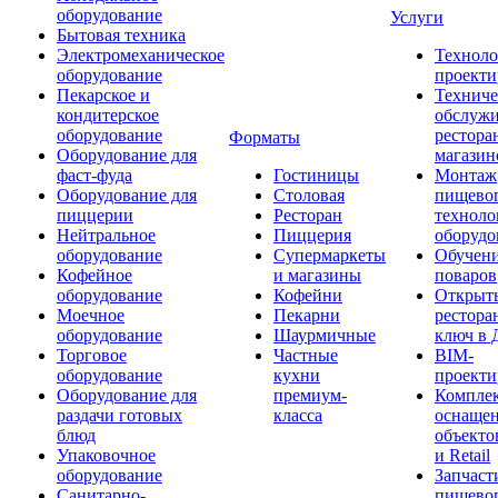
оборудование
Услуги
Бытовая техника
Электромеханическое
Техноло
оборудование
проекти
Пекарское и
Техниче
кондитерское
обслуж
оборудование
рестора
Форматы
Оборудование для
магазин
фаст-фуда
Гостиницы
Монтаж
Оборудование для
Столовая
пищево
пиццерии
Ресторан
техноло
Нейтральное
Пиццерия
оборудо
оборудование
Супермаркеты
Обучени
Кофейное
и магазины
поваров
оборудование
Кофейни
Открыт
Моечное
Пекарни
рестора
оборудование
Шаурмичные
ключ в 
Торговое
Частные
BIM-
оборудование
кухни
проекти
Оборудование для
премиум-
Компле
раздачи готовых
класса
оснаще
блюд
объекто
Упаковочное
и Retail
оборудование
Запчаст
Санитарно-
пищевог