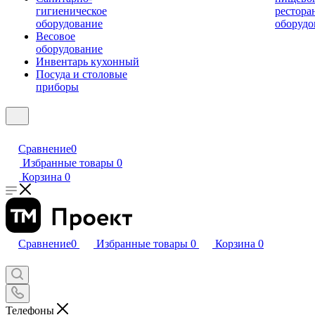
гигиеническое
рестора
оборудование
оборудо
Весовое
оборудование
Инвентарь кухонный
Посуда и столовые
приборы
Сравнение
0
Избранные товары
0
Корзина
0
Сравнение
0
Избранные товары
0
Корзина
0
Телефоны