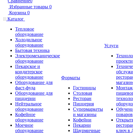
Сравнение
0
Избранные товары
0
Корзина
0
Каталог
Тепловое
оборудование
Холодильное
оборудование
Услуги
Бытовая техника
Электромеханическое
Техноло
оборудование
проекти
Пекарское и
Техниче
кондитерское
обслуж
оборудование
рестора
Форматы
Оборудование для
магазин
фаст-фуда
Гостиницы
Монтаж
Оборудование для
Столовая
пищево
пиццерии
Ресторан
техноло
Нейтральное
Пиццерия
оборудо
оборудование
Супермаркеты
Обучени
Кофейное
и магазины
поваров
оборудование
Кофейни
Открыт
Моечное
Пекарни
рестора
оборудование
Шаурмичные
ключ в 