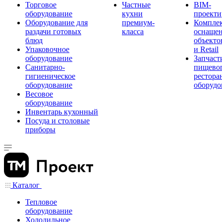
Торговое
Частные
BIM-
оборудование
кухни
проекти
Оборудование для
премиум-
Компле
раздачи готовых
класса
оснаще
блюд
объекто
Упаковочное
и Retail
оборудование
Запчаст
Санитарно-
пищевог
гигиеническое
рестора
оборудование
оборудо
Весовое
оборудование
Инвентарь кухонный
Посуда и столовые
приборы
Каталог
Тепловое
оборудование
Холодильное