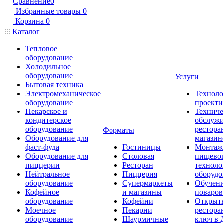
Сравнение
0
Избранные товары
0
Корзина
0
Каталог
Тепловое
оборудование
Холодильное
оборудование
Услуги
Бытовая техника
Электромеханическое
Техноло
оборудование
проекти
Пекарское и
Техниче
кондитерское
обслуж
оборудование
рестора
Форматы
Оборудование для
магазин
фаст-фуда
Гостиницы
Монтаж
Оборудование для
Столовая
пищево
пиццерии
Ресторан
техноло
Нейтральное
Пиццерия
оборудо
оборудование
Супермаркеты
Обучени
Кофейное
и магазины
поваров
оборудование
Кофейни
Открыт
Моечное
Пекарни
рестора
оборудование
Шаурмичные
ключ в 