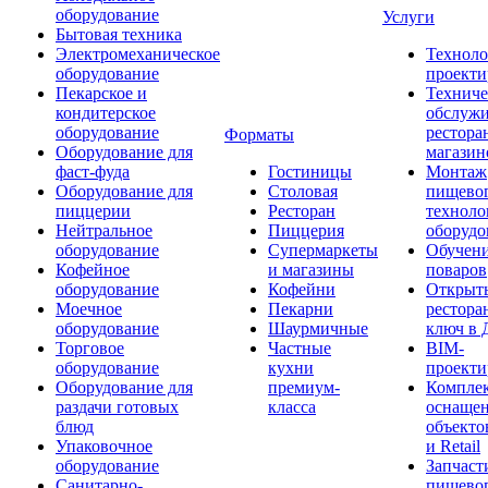
оборудование
Услуги
Бытовая техника
Электромеханическое
Техноло
оборудование
проекти
Пекарское и
Техниче
кондитерское
обслуж
оборудование
рестора
Форматы
Оборудование для
магазин
фаст-фуда
Гостиницы
Монтаж
Оборудование для
Столовая
пищево
пиццерии
Ресторан
техноло
Нейтральное
Пиццерия
оборудо
оборудование
Супермаркеты
Обучени
Кофейное
и магазины
поваров
оборудование
Кофейни
Открыт
Моечное
Пекарни
рестора
оборудование
Шаурмичные
ключ в 
Торговое
Частные
BIM-
оборудование
кухни
проекти
Оборудование для
премиум-
Компле
раздачи готовых
класса
оснаще
блюд
объекто
Упаковочное
и Retail
оборудование
Запчаст
Санитарно-
пищевог