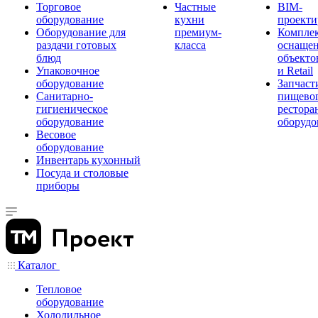
Торговое
Частные
BIM-
оборудование
кухни
проекти
Оборудование для
премиум-
Компле
раздачи готовых
класса
оснаще
блюд
объекто
Упаковочное
и Retail
оборудование
Запчаст
Санитарно-
пищевог
гигиеническое
рестора
оборудование
оборудо
Весовое
оборудование
Инвентарь кухонный
Посуда и столовые
приборы
Каталог
Тепловое
оборудование
Холодильное