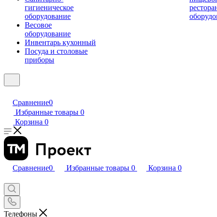
гигиеническое
рестора
оборудование
оборудо
Весовое
оборудование
Инвентарь кухонный
Посуда и столовые
приборы
Сравнение
0
Избранные товары
0
Корзина
0
Сравнение
0
Избранные товары
0
Корзина
0
Телефоны