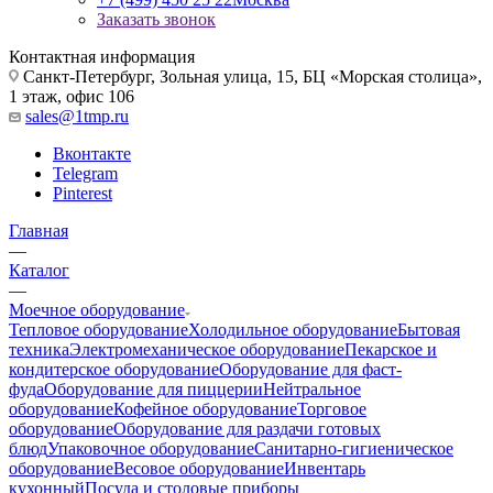
Заказать звонок
Контактная информация
Санкт-Петербург, Зольная улица, 15, БЦ «Морская столица»,
1 этаж, офис 106
sales@1tmp.ru
Вконтакте
Telegram
Pinterest
Главная
—
Каталог
—
Моечное оборудование
Тепловое оборудование
Холодильное оборудование
Бытовая
техника
Электромеханическое оборудование
Пекарское и
кондитерское оборудование
Оборудование для фаст-
фуда
Оборудование для пиццерии
Нейтральное
оборудование
Кофейное оборудование
Торговое
оборудование
Оборудование для раздачи готовых
блюд
Упаковочное оборудование
Санитарно-гигиеническое
оборудование
Весовое оборудование
Инвентарь
кухонный
Посуда и столовые приборы