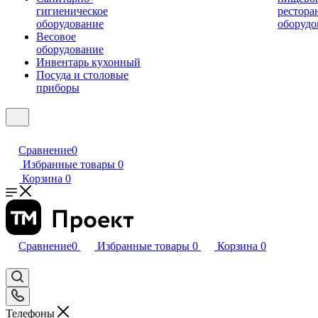
гигиеническое
рестора
оборудование
оборудо
Весовое
оборудование
Инвентарь кухонный
Посуда и столовые
приборы
Сравнение
0
Избранные товары
0
Корзина
0
Сравнение
0
Избранные товары
0
Корзина
0
Телефоны