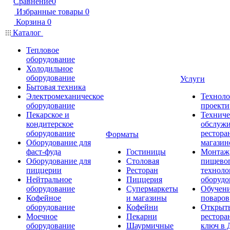
Сравнение
0
Избранные товары
0
Корзина
0
Каталог
Тепловое
оборудование
Холодильное
оборудование
Услуги
Бытовая техника
Электромеханическое
Техноло
оборудование
проекти
Пекарское и
Техниче
кондитерское
обслуж
оборудование
рестора
Форматы
Оборудование для
магазин
фаст-фуда
Гостиницы
Монтаж
Оборудование для
Столовая
пищево
пиццерии
Ресторан
техноло
Нейтральное
Пиццерия
оборудо
оборудование
Супермаркеты
Обучени
Кофейное
и магазины
поваров
оборудование
Кофейни
Открыт
Моечное
Пекарни
рестора
оборудование
Шаурмичные
ключ в 