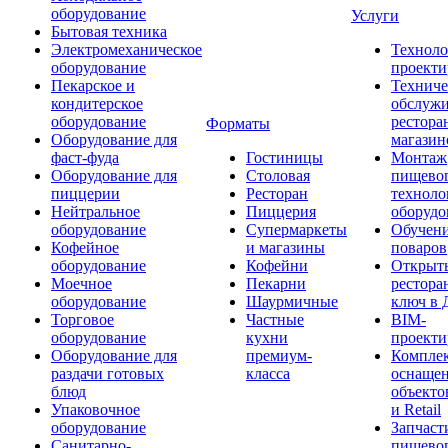
оборудование
Услуги
Бытовая техника
Электромеханическое
Техноло
оборудование
проекти
Пекарское и
Техниче
кондитерское
обслуж
оборудование
рестора
Форматы
Оборудование для
магазин
фаст-фуда
Гостиницы
Монтаж
Оборудование для
Столовая
пищево
пиццерии
Ресторан
техноло
Нейтральное
Пиццерия
оборудо
оборудование
Супермаркеты
Обучени
Кофейное
и магазины
поваров
оборудование
Кофейни
Открыт
Моечное
Пекарни
рестора
оборудование
Шаурмичные
ключ в 
Торговое
Частные
BIM-
оборудование
кухни
проекти
Оборудование для
премиум-
Компле
раздачи готовых
класса
оснаще
блюд
объекто
Упаковочное
и Retail
оборудование
Запчаст
Санитарно-
пищевог