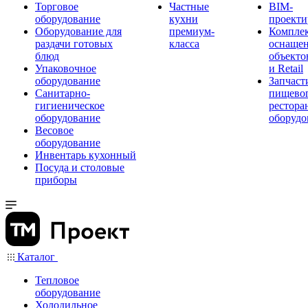
Торговое
Частные
BIM-
оборудование
кухни
проекти
Оборудование для
премиум-
Компле
раздачи готовых
класса
оснаще
блюд
объекто
Упаковочное
и Retail
оборудование
Запчаст
Санитарно-
пищевог
гигиеническое
рестора
оборудование
оборудо
Весовое
оборудование
Инвентарь кухонный
Посуда и столовые
приборы
Каталог
Тепловое
оборудование
Холодильное