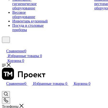
гигиеническое
рестора
оборудование
оборудо
Весовое
оборудование
Инвентарь кухонный
Посуда и столовые
приборы
Сравнение
0
Избранные товары
0
Корзина
0
Сравнение
0
Избранные товары
0
Корзина
0
Телефоны