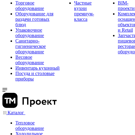
Торговое
Частные
BIM-
оборудование
кухни
проекти
Оборудование для
премиум-
Компле
раздачи готовых
класса
оснаще
блюд
объекто
Упаковочное
и Retail
оборудование
Запчаст
Санитарно-
пищевог
гигиеническое
рестора
оборудование
оборудо
Весовое
оборудование
Инвентарь кухонный
Посуда и столовые
приборы
Каталог
Тепловое
оборудование
Холодильное