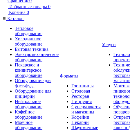
Сравнение
0
Избранные товары
0
Корзина
0
Каталог
Тепловое
оборудование
Холодильное
оборудование
Услуги
Бытовая техника
Электромеханическое
Техноло
оборудование
проекти
Пекарское и
Техниче
кондитерское
обслуж
оборудование
рестора
Форматы
Оборудование для
магазин
фаст-фуда
Гостиницы
Монтаж
Оборудование для
Столовая
пищево
пиццерии
Ресторан
техноло
Нейтральное
Пиццерия
оборудо
оборудование
Супермаркеты
Обучени
Кофейное
и магазины
поваров
оборудование
Кофейни
Открыт
Моечное
Пекарни
рестора
оборудование
Шаурмичные
ключ в 