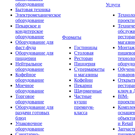
оборудование
Услуги
Бытовая техника
Электромеханическое
Техноло
оборудование
проекти
Пекарское и
Техниче
кондитерское
обслуж
оборудование
рестора
Форматы
Оборудование для
магазин
фаст-фуда
Гостиницы
Монтаж
Оборудование для
Столовая
пищево
пиццерии
Ресторан
техноло
Нейтральное
Пиццерия
оборудо
оборудование
Супермаркеты
Обучени
Кофейное
и магазины
поваров
оборудование
Кофейни
Открыт
Моечное
Пекарни
рестора
оборудование
Шаурмичные
ключ в 
Торговое
Частные
BIM-
оборудование
кухни
проекти
Оборудование для
премиум-
Компле
раздачи готовых
класса
оснаще
блюд
объекто
Упаковочное
и Retail
оборудование
Запчаст
Санитарно-
пищевог