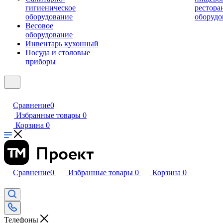
гигиеническое
рестора
оборудование
оборудо
Весовое
оборудование
Инвентарь кухонный
Посуда и столовые
приборы
Сравнение
0
Избранные товары
0
Корзина
0
Сравнение
0
Избранные товары
0
Корзина
0
Телефоны