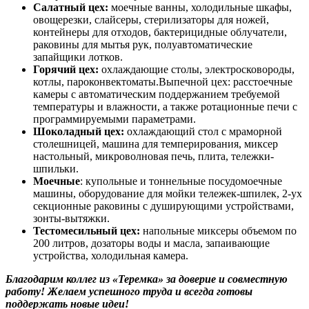
Салатный цех:
моечные ванны, холодильные шкафы,
овощерезки, слайсеры, стерилизаторы для ножей,
контейнеры для отходов, бактерицидные облучатели,
раковины для мытья рук, полуавтоматические
запайщики лотков.
Горячий цех:
охлаждающие столы, электросковороды,
котлы, пароконвектоматы.Выпечной цех: расстоечные
камеры с автоматическим поддержанием требуемой
температуры и влажности, а также ротационные печи с
программируемыми параметрами.
Шоколадный цех:
охлаждающий стол с мраморной
столешницей, машина для темперирования, миксер
настольный, микроволновая печь, плита, тележки-
шпильки.
Моечные
: купольные и тоннельные посудомоечные
машины, оборудование для мойки тележек-шпилек, 2-ух
секционные раковины с душирующими устройствами,
зонты-вытяжки.
Тестомесильный цех:
напольные миксеры объемом по
200 литров, дозаторы воды и масла, запаивающие
устройства, холодильная камера.
Благодарим коллег из «Теремка» за доверие и совместную
работу! Желаем успешного труда и всегда готовы
поддержать новые идеи!