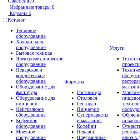
Сравнение
0
Избранные товары
0
Корзина
0
Каталог
Тепловое
оборудование
Холодильное
оборудование
Услуги
Бытовая техника
Электромеханическое
Техноло
оборудование
проекти
Пекарское и
Техниче
кондитерское
обслуж
оборудование
рестора
Форматы
Оборудование для
магазин
фаст-фуда
Гостиницы
Монтаж
Оборудование для
Столовая
пищево
пиццерии
Ресторан
техноло
Нейтральное
Пиццерия
оборудо
оборудование
Супермаркеты
Обучени
Кофейное
и магазины
поваров
оборудование
Кофейни
Открыт
Моечное
Пекарни
рестора
оборудование
Шаурмичные
ключ в 