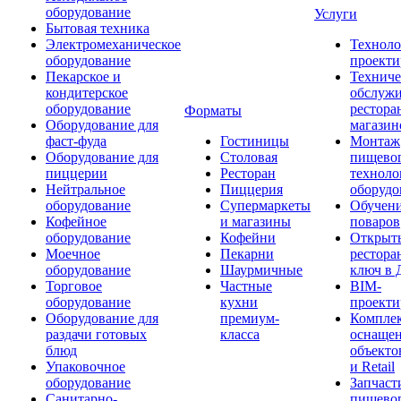
оборудование
Услуги
Бытовая техника
Электромеханическое
Техноло
оборудование
проекти
Пекарское и
Техниче
кондитерское
обслуж
оборудование
рестора
Форматы
Оборудование для
магазин
фаст-фуда
Гостиницы
Монтаж
Оборудование для
Столовая
пищево
пиццерии
Ресторан
техноло
Нейтральное
Пиццерия
оборудо
оборудование
Супермаркеты
Обучени
Кофейное
и магазины
поваров
оборудование
Кофейни
Открыт
Моечное
Пекарни
рестора
оборудование
Шаурмичные
ключ в 
Торговое
Частные
BIM-
оборудование
кухни
проекти
Оборудование для
премиум-
Компле
раздачи готовых
класса
оснаще
блюд
объекто
Упаковочное
и Retail
оборудование
Запчаст
Санитарно-
пищевог