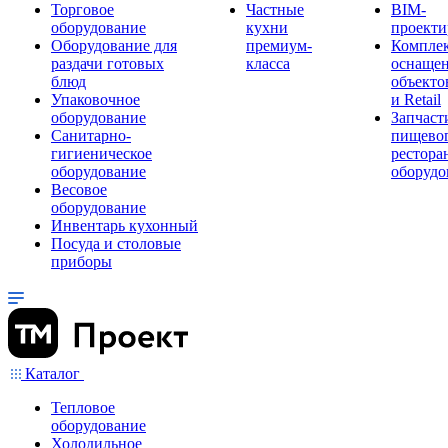
Торговое
Частные
BIM-
оборудование
кухни
проекти
Оборудование для
премиум-
Компле
раздачи готовых
класса
оснаще
блюд
объекто
Упаковочное
и Retail
оборудование
Запчаст
Санитарно-
пищевог
гигиеническое
рестора
оборудование
оборудо
Весовое
оборудование
Инвентарь кухонный
Посуда и столовые
приборы
Каталог
Тепловое
оборудование
Холодильное