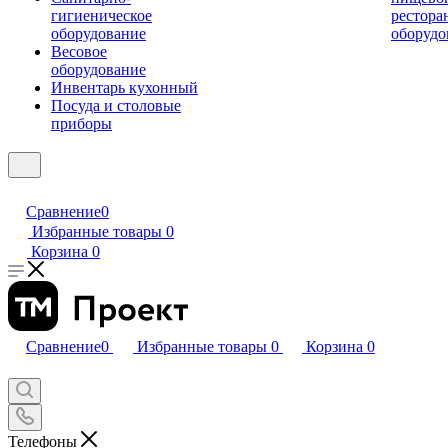
гигиеническое
рестора
оборудование
оборудо
Весовое
оборудование
Инвентарь кухонный
Посуда и столовые
приборы
Сравнение
0
Избранные товары
0
Корзина
0
Сравнение
0
Избранные товары
0
Корзина
0
Телефоны