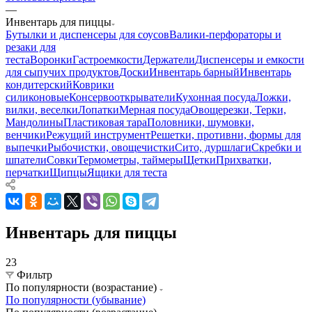
—
Инвентарь для пиццы
Бутылки и диспенсеры для соусов
Валики-перфораторы и
резаки для
теста
Воронки
Гастроемкости
Держатели
Диспенсеры и емкости
для сыпучих продуктов
Доски
Инвентарь барный
Инвентарь
кондитерский
Коврики
силиконовые
Консервооткрыватели
Кухонная посуда
Ложки,
вилки, веселки
Лопатки
Мерная посуда
Овощерезки, Терки,
Мандолины
Пластиковая тара
Половники, шумовки,
венчики
Режущий инструмент
Решетки, противни, формы для
выпечки
Рыбочистки, овощечистки
Сито, дуршлаги
Скребки и
шпатели
Совки
Термометры, таймеры
Щетки
Прихватки,
перчатки
Щипцы
Ящики для теста
Инвентарь для пиццы
23
Фильтр
По популярности (возрастание)
По популярности (убывание)