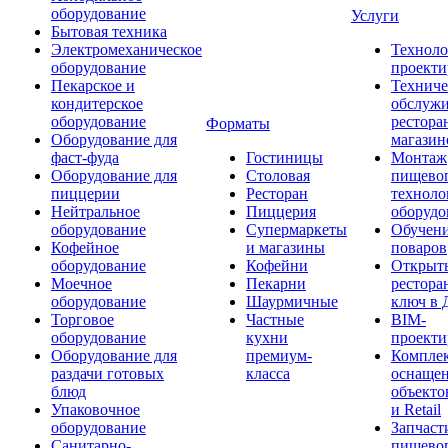
оборудование
Услуги
Бытовая техника
Электромеханическое
Техноло
оборудование
проекти
Пекарское и
Техниче
кондитерское
обслуж
оборудование
рестора
Форматы
Оборудование для
магазин
фаст-фуда
Гостиницы
Монтаж
Оборудование для
Столовая
пищево
пиццерии
Ресторан
техноло
Нейтральное
Пиццерия
оборудо
оборудование
Супермаркеты
Обучени
Кофейное
и магазины
поваров
оборудование
Кофейни
Открыт
Моечное
Пекарни
рестора
оборудование
Шаурмичные
ключ в 
Торговое
Частные
BIM-
оборудование
кухни
проекти
Оборудование для
премиум-
Компле
раздачи готовых
класса
оснаще
блюд
объекто
Упаковочное
и Retail
оборудование
Запчаст
Санитарно-
пищевог