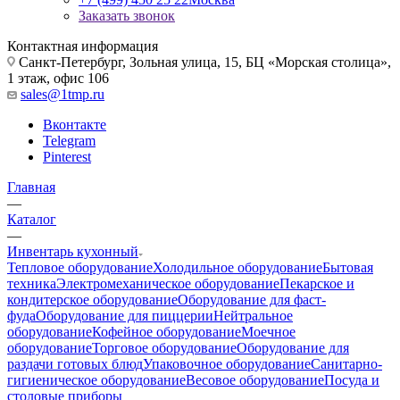
Заказать звонок
Контактная информация
Санкт-Петербург, Зольная улица, 15, БЦ «Морская столица»,
1 этаж, офис 106
sales@1tmp.ru
Вконтакте
Telegram
Pinterest
Главная
—
Каталог
—
Инвентарь кухонный
Тепловое оборудование
Холодильное оборудование
Бытовая
техника
Электромеханическое оборудование
Пекарское и
кондитерское оборудование
Оборудование для фаст-
фуда
Оборудование для пиццерии
Нейтральное
оборудование
Кофейное оборудование
Моечное
оборудование
Торговое оборудование
Оборудование для
раздачи готовых блюд
Упаковочное оборудование
Санитарно-
гигиеническое оборудование
Весовое оборудование
Посуда и
столовые приборы