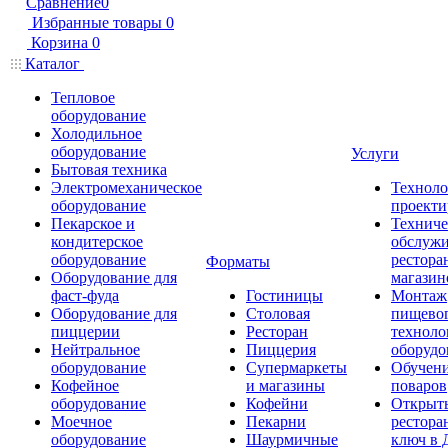
Сравнение
0
Избранные товары
0
Корзина
0
Каталог
Тепловое
оборудование
Холодильное
оборудование
Услуги
Бытовая техника
Электромеханическое
Техноло
оборудование
проекти
Пекарское и
Техниче
кондитерское
обслуж
оборудование
рестора
Форматы
Оборудование для
магазин
фаст-фуда
Гостиницы
Монтаж
Оборудование для
Столовая
пищево
пиццерии
Ресторан
техноло
Нейтральное
Пиццерия
оборудо
оборудование
Супермаркеты
Обучени
Кофейное
и магазины
поваров
оборудование
Кофейни
Открыт
Моечное
Пекарни
рестора
оборудование
Шаурмичные
ключ в 