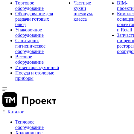
Торговое
Частные
BIM-
оборудование
кухни
проекти
Оборудование для
премиум-
Компле
раздачи готовых
класса
оснаще
блюд
объекто
Упаковочное
и Retail
оборудование
Запчаст
Санитарно-
пищевог
гигиеническое
рестора
оборудование
оборудо
Весовое
оборудование
Инвентарь кухонный
Посуда и столовые
приборы
Каталог
Тепловое
оборудование
Холодильное