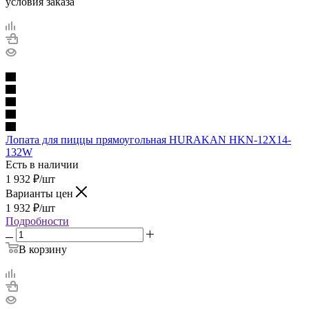
условия заказа
Лопата для пиццы прямоугольная HURAKAN HKN-12X14-
132W
Есть в наличии
1 932
₽
/шт
Варианты цен
1 932
₽
/шт
Подробности
В корзину