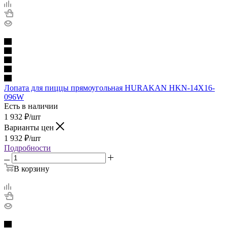
Лопата для пиццы прямоугольная HURAKAN HKN-14X16-
096W
Есть в наличии
1 932
₽
/шт
Варианты цен
1 932
₽
/шт
Подробности
В корзину