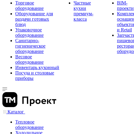
Торговое
Частные
BIM-
оборудование
кухни
проекти
Оборудование для
премиум-
Компле
раздачи готовых
класса
оснаще
блюд
объекто
Упаковочное
и Retail
оборудование
Запчаст
Санитарно-
пищевог
гигиеническое
рестора
оборудование
оборудо
Весовое
оборудование
Инвентарь кухонный
Посуда и столовые
приборы
Каталог
Тепловое
оборудование
Холодильное