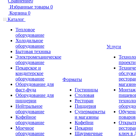
Сравнение
0
Избранные товары
0
Корзина
0
Каталог
Тепловое
оборудование
Холодильное
оборудование
Услуги
Бытовая техника
Электромеханическое
Техноло
оборудование
проекти
Пекарское и
Техниче
кондитерское
обслуж
оборудование
рестора
Форматы
Оборудование для
магазин
фаст-фуда
Гостиницы
Монтаж
Оборудование для
Столовая
пищево
пиццерии
Ресторан
техноло
Нейтральное
Пиццерия
оборудо
оборудование
Супермаркеты
Обучени
Кофейное
и магазины
поваров
оборудование
Кофейни
Открыт
Моечное
Пекарни
рестора
оборудование
Шаурмичные
ключ в 