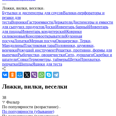
—
Ложки, вилки, веселки
Бутылки и диспенсеры для соусов
Валики-перфораторы и
резаки для
теста
Воронки
Гастроемкости
Держатели
Диспенсеры и емкости
для сыпучих продуктов
Доски
Инвентарь барный
Инвентарь
для пиццы
Инвентарь кондитерский
Коврики
силиконовые
Консервооткрыватели
Кухонная
посуда
Лопатки
Мерная посуда
Овощерезки, Терки,
Мандолины
Пластиковая тара
Половники, шумовки,
венчики
Режущий инструмент
Решетки, противни, формы для
выпечки
Рыбочистки, овощечистки
Сито, дуршлаги
Скребки и
шпатели
Совки
Термометры, таймеры
Щетки
Прихватки,
перчатки
Щипцы
Ящики для теста
Ложки, вилки, веселки
38
Фильтр
По популярности (возрастание)
По популярности (убывание)