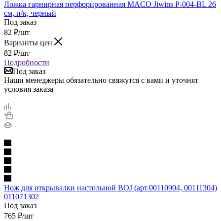
Ложка гарнирная перфорированная MACO Jiwins P-004-BL 26
см, п/к, черный
Под заказ
82
₽
/шт
Варианты цен
82
₽
/шт
Подробности
Под заказ
Наши менеджеры обязательно свяжутся с вами и уточнят
условия заказа
Нож для открывалки настольной BOJ (арт.00110904, 00111304)
011071302
Под заказ
765
₽
/шт