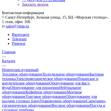
Заказать звонок
Контактная информация
Санкт-Петербург, Зольная улица, 15, БЦ «Морская столица»,
1 этаж, офис 106
sales@1tmp.ru
Вконтакте
Telegram
Pinterest
Главная
—
Каталог
—
Инвентарь кухонный
Тепловое оборудование
Холодильное оборудование
Бытовая
техника
Электромеханическое оборудование
Пекарское и
кондитерское оборудование
Оборудование для фаст-
фуда
Оборудование для пиццерии
Нейтральное
оборудование
Кофейное оборудование
Моечное
оборудование
Торговое оборудование
Оборудование для
раздачи готовых блюд
Упаковочное оборудование
Санитарно-
гигиеническое оборудование
Весовое оборудование
Посуда и
столовые приборы