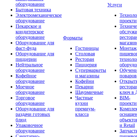
оборудование
Услуги
Бытовая техника
Электромеханическое
Техноло
оборудование
проекти
Пекарское и
Техниче
кондитерское
обслуж
оборудование
рестора
Форматы
Оборудование для
магазин
фаст-фуда
Гостиницы
Монтаж
Оборудование для
Столовая
пищево
пиццерии
Ресторан
техноло
Нейтральное
Пиццерия
оборудо
оборудование
Супермаркеты
Обучени
Кофейное
и магазины
поваров
оборудование
Кофейни
Открыт
Моечное
Пекарни
рестора
оборудование
Шаурмичные
ключ в 
Торговое
Частные
BIM-
оборудование
кухни
проекти
Оборудование для
премиум-
Компле
раздачи готовых
класса
оснаще
блюд
объекто
Упаковочное
и Retail
оборудование
Запчаст
Санитарно-
пищевог