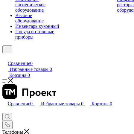
гигиеническое
рестора
оборудование
оборудо
Весовое
оборудование
Инвентарь кухонный
Посуда и столовые
приборы
Сравнение
0
Избранные товары
0
Корзина
0
Сравнение
0
Избранные товары
0
Корзина
0
Телефоны