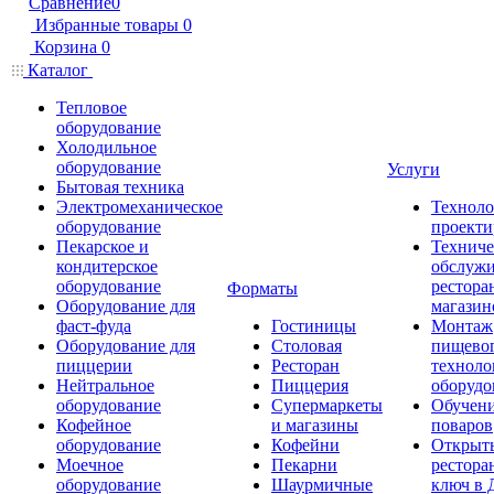
Сравнение
0
Избранные товары
0
Корзина
0
Каталог
Тепловое
оборудование
Холодильное
оборудование
Услуги
Бытовая техника
Электромеханическое
Техноло
оборудование
проекти
Пекарское и
Техниче
кондитерское
обслуж
оборудование
рестора
Форматы
Оборудование для
магазин
фаст-фуда
Гостиницы
Монтаж
Оборудование для
Столовая
пищево
пиццерии
Ресторан
техноло
Нейтральное
Пиццерия
оборудо
оборудование
Супермаркеты
Обучени
Кофейное
и магазины
поваров
оборудование
Кофейни
Открыт
Моечное
Пекарни
рестора
оборудование
Шаурмичные
ключ в 