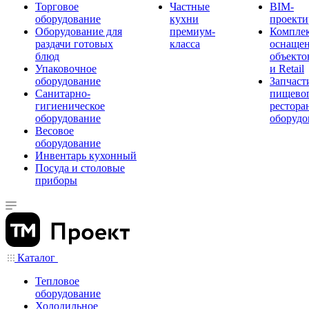
Торговое
Частные
BIM-
оборудование
кухни
проекти
Оборудование для
премиум-
Компле
раздачи готовых
класса
оснаще
блюд
объекто
Упаковочное
и Retail
оборудование
Запчаст
Санитарно-
пищевог
гигиеническое
рестора
оборудование
оборудо
Весовое
оборудование
Инвентарь кухонный
Посуда и столовые
приборы
Каталог
Тепловое
оборудование
Холодильное