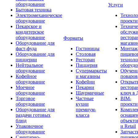
оборудование
Услуги
Бытовая техника
Электромеханическое
Техноло
оборудование
проекти
Пекарское и
Техниче
кондитерское
обслуж
оборудование
рестора
Форматы
Оборудование для
магазин
фаст-фуда
Гостиницы
Монтаж
Оборудование для
Столовая
пищево
пиццерии
Ресторан
техноло
Нейтральное
Пиццерия
оборудо
оборудование
Супермаркеты
Обучени
Кофейное
и магазины
поваров
оборудование
Кофейни
Открыт
Моечное
Пекарни
рестора
оборудование
Шаурмичные
ключ в 
Торговое
Частные
BIM-
оборудование
кухни
проекти
Оборудование для
премиум-
Компле
раздачи готовых
класса
оснаще
блюд
объекто
Упаковочное
и Retail
оборудование
Запчаст
Санитарно-
пищевог