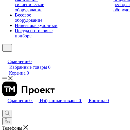
гигиеническое
рестора
оборудование
оборудо
Весовое
оборудование
Инвентарь кухонный
Посуда и столовые
приборы
Сравнение
0
Избранные товары
0
Корзина
0
Сравнение
0
Избранные товары
0
Корзина
0
Телефоны