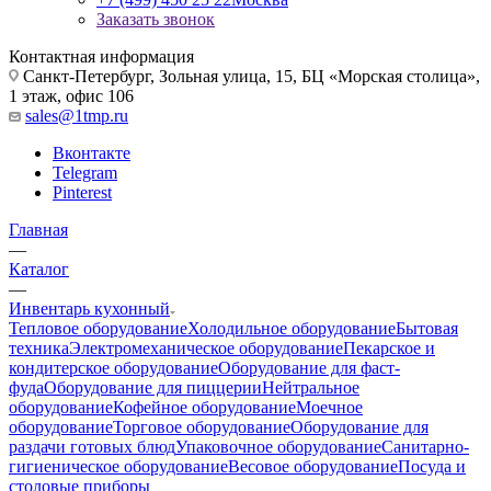
Заказать звонок
Контактная информация
Санкт-Петербург, Зольная улица, 15, БЦ «Морская столица»,
1 этаж, офис 106
sales@1tmp.ru
Вконтакте
Telegram
Pinterest
Главная
—
Каталог
—
Инвентарь кухонный
Тепловое оборудование
Холодильное оборудование
Бытовая
техника
Электромеханическое оборудование
Пекарское и
кондитерское оборудование
Оборудование для фаст-
фуда
Оборудование для пиццерии
Нейтральное
оборудование
Кофейное оборудование
Моечное
оборудование
Торговое оборудование
Оборудование для
раздачи готовых блюд
Упаковочное оборудование
Санитарно-
гигиеническое оборудование
Весовое оборудование
Посуда и
столовые приборы