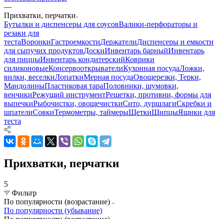
—
Прихватки, перчатки
Бутылки и диспенсеры для соусов
Валики-перфораторы и
резаки для
теста
Воронки
Гастроемкости
Держатели
Диспенсеры и емкости
для сыпучих продуктов
Доски
Инвентарь барный
Инвентарь
для пиццы
Инвентарь кондитерский
Коврики
силиконовые
Консервооткрыватели
Кухонная посуда
Ложки,
вилки, веселки
Лопатки
Мерная посуда
Овощерезки, Терки,
Мандолины
Пластиковая тара
Половники, шумовки,
венчики
Режущий инструмент
Решетки, противни, формы для
выпечки
Рыбочистки, овощечистки
Сито, дуршлаги
Скребки и
шпатели
Совки
Термометры, таймеры
Щетки
Щипцы
Ящики для
теста
Прихватки, перчатки
5
Фильтр
По популярности (возрастание)
По популярности (убывание)