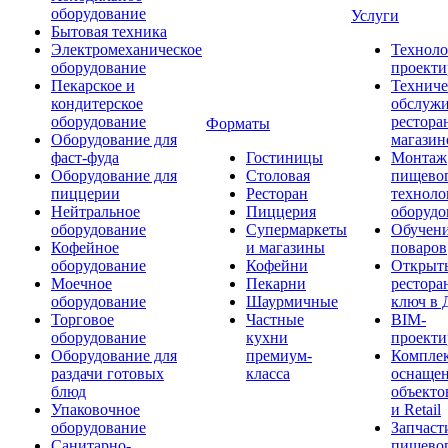
оборудование
Услуги
Бытовая техника
Электромеханическое
Техноло
оборудование
проекти
Пекарское и
Техниче
кондитерское
обслуж
оборудование
рестора
Форматы
Оборудование для
магазин
фаст-фуда
Гостиницы
Монтаж
Оборудование для
Столовая
пищево
пиццерии
Ресторан
техноло
Нейтральное
Пиццерия
оборудо
оборудование
Супермаркеты
Обучени
Кофейное
и магазины
поваров
оборудование
Кофейни
Открыт
Моечное
Пекарни
рестора
оборудование
Шаурмичные
ключ в 
Торговое
Частные
BIM-
оборудование
кухни
проекти
Оборудование для
премиум-
Компле
раздачи готовых
класса
оснаще
блюд
объекто
Упаковочное
и Retail
оборудование
Запчаст
Санитарно-
пищевог