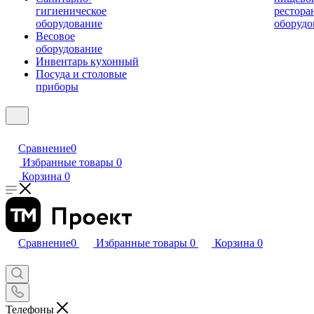
гигиеническое
рестора
оборудование
оборудо
Весовое
оборудование
Инвентарь кухонный
Посуда и столовые
приборы
Сравнение
0
Избранные товары
0
Корзина
0
Сравнение
0
Избранные товары
0
Корзина
0
Телефоны