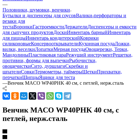
—
Половники, шумовки, венчики
Бутылки и диспенсеры для соусов
Валики-перфораторы и
резаки для
теста
Воронки
Гастроемкости
Держатели
Диспенсеры и емкости
для сыпучих продуктов
Доски
Инвентарь барный
Инвентарь
для пиццы
Инвентарь кондитерский
Коврики
силиконовые
Консервооткрыватели
Кухонная посуда
Ложки,
вилки, веселки
Лопатки
Мерная посуда
Овощерезки, Терки,
Мандолины
Пластиковая тара
Режущий инструмент
Решетки,
противни, формы для выпечки
Рыбочистки,
овощечистки
Сито, дуршлаги
Скребки и
шпатели
Совки
Термометры, таймеры
Щетки
Прихватки,
перчатки
Щипцы
Ящики для теста
—
Венчик MACO WP40PHK 40 см, с петлей, нерж.сталь
Венчик MACO WP40PHK 40 см, с
петлей, нерж.сталь