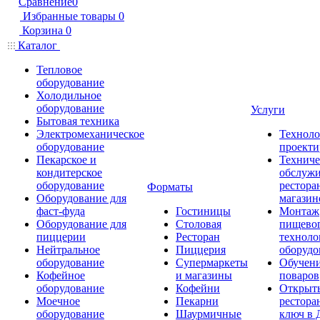
Сравнение
0
Избранные товары
0
Корзина
0
Каталог
Тепловое
оборудование
Холодильное
оборудование
Услуги
Бытовая техника
Электромеханическое
Техноло
оборудование
проекти
Пекарское и
Техниче
кондитерское
обслуж
оборудование
рестора
Форматы
Оборудование для
магазин
фаст-фуда
Гостиницы
Монтаж
Оборудование для
Столовая
пищево
пиццерии
Ресторан
техноло
Нейтральное
Пиццерия
оборудо
оборудование
Супермаркеты
Обучени
Кофейное
и магазины
поваров
оборудование
Кофейни
Открыт
Моечное
Пекарни
рестора
оборудование
Шаурмичные
ключ в 