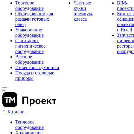
Торговое
Частные
BIM-
оборудование
кухни
проекти
Оборудование для
премиум-
Компле
раздачи готовых
класса
оснаще
блюд
объекто
Упаковочное
и Retail
оборудование
Запчаст
Санитарно-
пищевог
гигиеническое
рестора
оборудование
оборудо
Весовое
оборудование
Инвентарь кухонный
Посуда и столовые
приборы
Каталог
Тепловое
оборудование
Холодильное