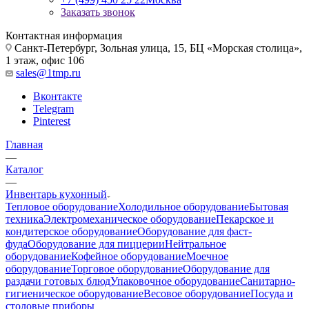
Заказать звонок
Контактная информация
Санкт-Петербург, Зольная улица, 15, БЦ «Морская столица»,
1 этаж, офис 106
sales@1tmp.ru
Вконтакте
Telegram
Pinterest
Главная
—
Каталог
—
Инвентарь кухонный
Тепловое оборудование
Холодильное оборудование
Бытовая
техника
Электромеханическое оборудование
Пекарское и
кондитерское оборудование
Оборудование для фаст-
фуда
Оборудование для пиццерии
Нейтральное
оборудование
Кофейное оборудование
Моечное
оборудование
Торговое оборудование
Оборудование для
раздачи готовых блюд
Упаковочное оборудование
Санитарно-
гигиеническое оборудование
Весовое оборудование
Посуда и
столовые приборы