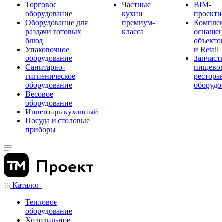
Торговое
Частные
BIM-
оборудование
кухни
проекти
Оборудование для
премиум-
Компле
раздачи готовых
класса
оснаще
блюд
объекто
Упаковочное
и Retail
оборудование
Запчаст
Санитарно-
пищевог
гигиеническое
рестора
оборудование
оборудо
Весовое
оборудование
Инвентарь кухонный
Посуда и столовые
приборы
Каталог
Тепловое
оборудование
Холодильное