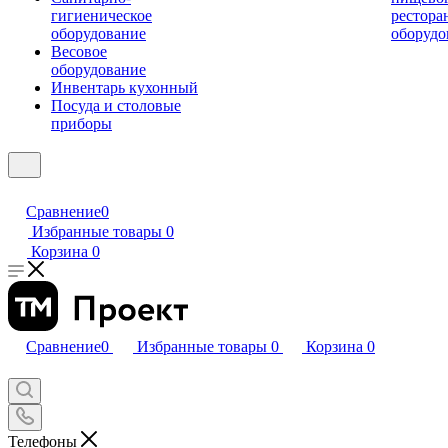
гигиеническое
рестора
оборудование
оборудо
Весовое
оборудование
Инвентарь кухонный
Посуда и столовые
приборы
Сравнение
0
Избранные товары
0
Корзина
0
Сравнение
0
Избранные товары
0
Корзина
0
Телефоны