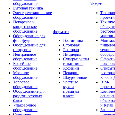
оборудование
Услуги
Бытовая техника
Электромеханическое
Техноло
оборудование
проекти
Пекарское и
Техниче
кондитерское
обслуж
оборудование
рестора
Форматы
Оборудование для
магазин
фаст-фуда
Гостиницы
Монтаж
Оборудование для
Столовая
пищево
пиццерии
Ресторан
техноло
Нейтральное
Пиццерия
оборудо
оборудование
Супермаркеты
Обучени
Кофейное
и магазины
поваров
оборудование
Кофейни
Открыт
Моечное
Пекарни
рестора
оборудование
Шаурмичные
ключ в 
Торговое
Частные
BIM-
оборудование
кухни
проекти
Оборудование для
премиум-
Компле
раздачи готовых
класса
оснаще
блюд
объекто
Упаковочное
и Retail
оборудование
Запчаст
Санитарно-
пищевог