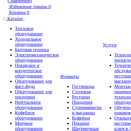
Сравнение
0
Избранные товары
0
Корзина
0
Каталог
Тепловое
оборудование
Холодильное
оборудование
Услуги
Бытовая техника
Электромеханическое
Техноло
оборудование
проекти
Пекарское и
Техниче
кондитерское
обслуж
оборудование
рестора
Форматы
Оборудование для
магазин
фаст-фуда
Гостиницы
Монтаж
Оборудование для
Столовая
пищево
пиццерии
Ресторан
техноло
Нейтральное
Пиццерия
оборудо
оборудование
Супермаркеты
Обучени
Кофейное
и магазины
поваров
оборудование
Кофейни
Открыт
Моечное
Пекарни
рестора
оборудование
Шаурмичные
ключ в 