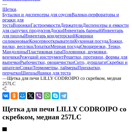
—
Щетки
Бутылки и диспенсеры для соусов
Валики-перфораторы и
резаки для
теста
Воронки
Гастроемкости
Держатели
Диспенсеры и емкости
для сыпучих продуктов
Доски
Инвентарь барный
Инвентарь
для пиццы
Инвентарь кондитерский
Коврики
силиконовые
Консервооткрыватели
Кухонная посуда
Ложки,
вилки, веселки
Лопатки
Мерная посуда
Овощерезки, Терки,
Мандолины
Пластиковая тара
Половники, шумовки,
венчики
Режущий инструмент
Решетки, противни, формы для
выпечки
Рыбочистки, овощечистки
Сито, дуршлаги
Скребки и
шпатели
Совки
Термометры, таймеры
Прихватки,
перчатки
Щипцы
Ящики для теста
—
Щетка для печи LILLY CODROIPO со скребком, медная
257LC
Щетка для печи LILLY CODROIPO со
скребком, медная 257LC