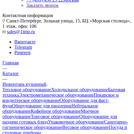
Заказать звонок
Контактная информация
Санкт-Петербург, Зольная улица, 15, БЦ «Морская столица»,
1 этаж, офис 106
sales@1tmp.ru
Вконтакте
Telegram
Pinterest
Главная
—
Каталог
—
Инвентарь кухонный
Тепловое оборудование
Холодильное оборудование
Бытовая
техника
Электромеханическое оборудование
Пекарское и
кондитерское оборудование
Оборудование для фаст-
фуда
Оборудование для пиццерии
Нейтральное
оборудование
Кофейное оборудование
Моечное
оборудование
Торговое оборудование
Оборудование для
раздачи готовых блюд
Упаковочное оборудование
Санитарно-
гигиеническое оборудование
Весовое оборудование
Посуда и
столовые приборы