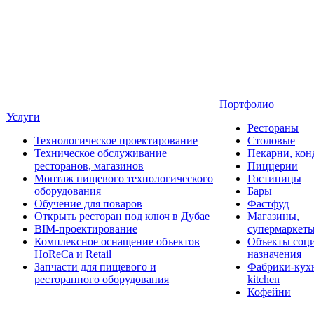
Портфолио
Услуги
Рестораны
Технологическое проектирование
Столовые
Техническое обслуживание
Пекарни, кон
ресторанов, магазинов
Пиццерии
Монтаж пищевого технологического
Гостиницы
оборудования
Бары
Обучение для поваров
Фастфуд
Открыть ресторан под ключ в Дубае
Магазины,
BIM-проектирование
супермаркет
Комплексное оснащение объектов
Объекты соц
HoReCa и Retail
назначения
Запчасти для пищевого и
Фабрики-кухн
ресторанного оборудования
kitchen
Кофейни