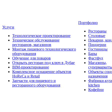
Портфолио
Услуги
Рестораны
Технологическое проектирование
Столовые
Техническое обслуживание
Пекарни, кон
ресторанов, магазинов
Пиццерии
Монтаж пищевого технологического
Гостиницы
оборудования
Бары
Обучение для поваров
Фастфуд
Открыть ресторан под ключ в Дубае
Магазины,
BIM-проектирование
супермаркет
Комплексное оснащение объектов
Объекты соц
HoReCa и Retail
назначения
Запчасти для пищевого и
Фабрики-кухн
ресторанного оборудования
kitchen
Кофейни