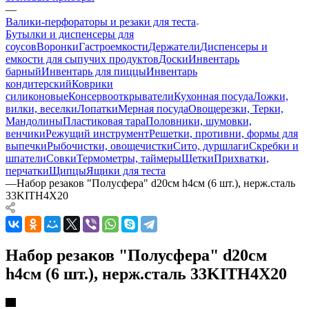
—
Валики-перфораторы и резаки для теста
Бутылки и диспенсеры для
соусов
Воронки
Гастроемкости
Держатели
Диспенсеры и
емкости для сыпучих продуктов
Доски
Инвентарь
барный
Инвентарь для пиццы
Инвентарь
кондитерский
Коврики
силиконовые
Консервооткрыватели
Кухонная посуда
Ложки,
вилки, веселки
Лопатки
Мерная посуда
Овощерезки, Терки,
Мандолины
Пластиковая тара
Половники, шумовки,
венчики
Режущий инструмент
Решетки, противни, формы для
выпечки
Рыбочистки, овощечистки
Сито, дуршлаги
Скребки и
шпатели
Совки
Термометры, таймеры
Щетки
Прихватки,
перчатки
Щипцы
Ящики для теста
—
Набор резаков "Полусфера" d20см h4см (6 шт.), нерж.сталь
33KITH4X20
Набор резаков "Полусфера" d20см
h4см (6 шт.), нерж.сталь 33KITH4X20