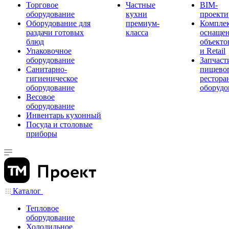
Торговое
Частные
BIM-
оборудование
кухни
проекти
Оборудование для
премиум-
Компле
раздачи готовых
класса
оснаще
блюд
объекто
Упаковочное
и Retail
оборудование
Запчаст
Санитарно-
пищевог
гигиеническое
рестора
оборудование
оборудо
Весовое
оборудование
Инвентарь кухонный
Посуда и столовые
приборы
Каталог
Тепловое
оборудование
Холодильное