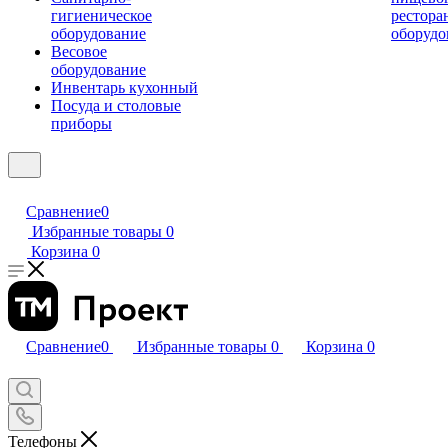
гигиеническое
рестора
оборудование
оборудо
Весовое
оборудование
Инвентарь кухонный
Посуда и столовые
приборы
Сравнение
0
Избранные товары
0
Корзина
0
Сравнение
0
Избранные товары
0
Корзина
0
Телефоны