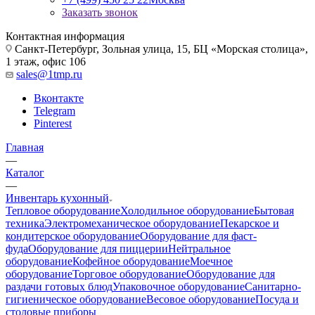
Заказать звонок
Контактная информация
Санкт-Петербург, Зольная улица, 15, БЦ «Морская столица»,
1 этаж, офис 106
sales@1tmp.ru
Вконтакте
Telegram
Pinterest
Главная
—
Каталог
—
Инвентарь кухонный
Тепловое оборудование
Холодильное оборудование
Бытовая
техника
Электромеханическое оборудование
Пекарское и
кондитерское оборудование
Оборудование для фаст-
фуда
Оборудование для пиццерии
Нейтральное
оборудование
Кофейное оборудование
Моечное
оборудование
Торговое оборудование
Оборудование для
раздачи готовых блюд
Упаковочное оборудование
Санитарно-
гигиеническое оборудование
Весовое оборудование
Посуда и
столовые приборы