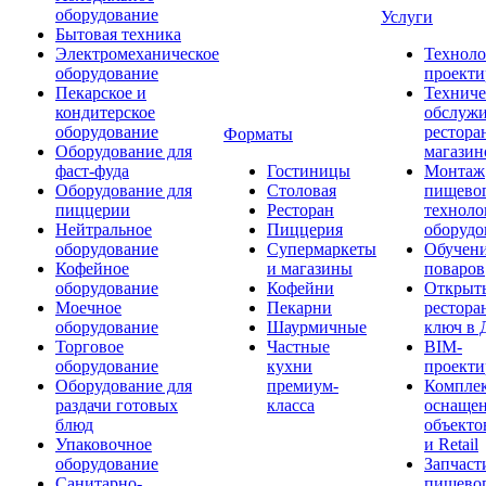
оборудование
Услуги
Бытовая техника
Электромеханическое
Техноло
оборудование
проекти
Пекарское и
Техниче
кондитерское
обслуж
оборудование
рестора
Форматы
Оборудование для
магазин
фаст-фуда
Гостиницы
Монтаж
Оборудование для
Столовая
пищево
пиццерии
Ресторан
техноло
Нейтральное
Пиццерия
оборудо
оборудование
Супермаркеты
Обучени
Кофейное
и магазины
поваров
оборудование
Кофейни
Открыт
Моечное
Пекарни
рестора
оборудование
Шаурмичные
ключ в 
Торговое
Частные
BIM-
оборудование
кухни
проекти
Оборудование для
премиум-
Компле
раздачи готовых
класса
оснаще
блюд
объекто
Упаковочное
и Retail
оборудование
Запчаст
Санитарно-
пищевог