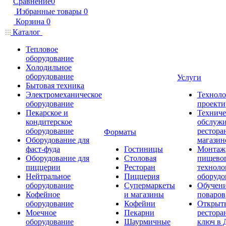
Сравнение
0
Избранные товары
0
Корзина
0
Каталог
Тепловое
оборудование
Холодильное
оборудование
Услуги
Бытовая техника
Электромеханическое
Техноло
оборудование
проекти
Пекарское и
Техниче
кондитерское
обслуж
оборудование
рестора
Форматы
Оборудование для
магазин
фаст-фуда
Гостиницы
Монтаж
Оборудование для
Столовая
пищево
пиццерии
Ресторан
техноло
Нейтральное
Пиццерия
оборудо
оборудование
Супермаркеты
Обучени
Кофейное
и магазины
поваров
оборудование
Кофейни
Открыт
Моечное
Пекарни
рестора
оборудование
Шаурмичные
ключ в 