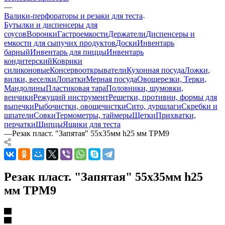
—
Валики-перфораторы и резаки для теста
Бутылки и диспенсеры для
соусов
Воронки
Гастроемкости
Держатели
Диспенсеры и
емкости для сыпучих продуктов
Доски
Инвентарь
барный
Инвентарь для пиццы
Инвентарь
кондитерский
Коврики
силиконовые
Консервооткрыватели
Кухонная посуда
Ложки,
вилки, веселки
Лопатки
Мерная посуда
Овощерезки, Терки,
Мандолины
Пластиковая тара
Половники, шумовки,
венчики
Режущий инструмент
Решетки, противни, формы для
выпечки
Рыбочистки, овощечистки
Сито, дуршлаги
Скребки и
шпатели
Совки
Термометры, таймеры
Щетки
Прихватки,
перчатки
Щипцы
Ящики для теста
—
Резак пласт. "Запятая" 55х35мм h25 мм TPM9
Резак пласт. "Запятая" 55х35мм h25
мм TPM9