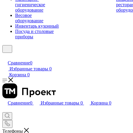
гигиеническое
рестора
оборудование
оборудо
Весовое
оборудование
Инвентарь кухонный
Посуда и столовые
приборы
Сравнение
0
Избранные товары
0
Корзина
0
Сравнение
0
Избранные товары
0
Корзина
0
Телефоны