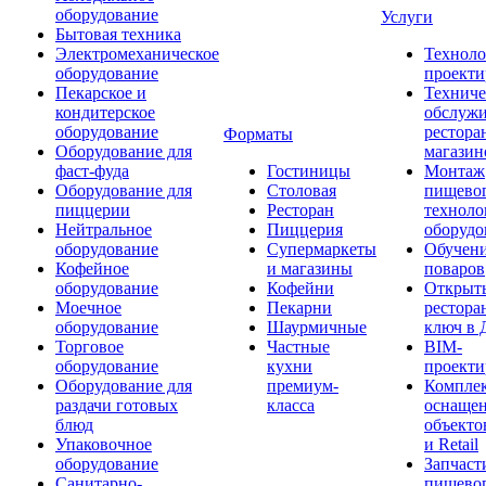
оборудование
Услуги
Бытовая техника
Электромеханическое
Техноло
оборудование
проекти
Пекарское и
Техниче
кондитерское
обслуж
оборудование
рестора
Форматы
Оборудование для
магазин
фаст-фуда
Гостиницы
Монтаж
Оборудование для
Столовая
пищево
пиццерии
Ресторан
техноло
Нейтральное
Пиццерия
оборудо
оборудование
Супермаркеты
Обучени
Кофейное
и магазины
поваров
оборудование
Кофейни
Открыт
Моечное
Пекарни
рестора
оборудование
Шаурмичные
ключ в 
Торговое
Частные
BIM-
оборудование
кухни
проекти
Оборудование для
премиум-
Компле
раздачи готовых
класса
оснаще
блюд
объекто
Упаковочное
и Retail
оборудование
Запчаст
Санитарно-
пищевог