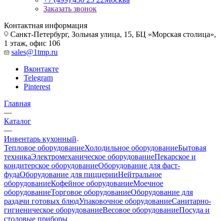
Заказать звонок
Контактная информация
Санкт-Петербург, Зольная улица, 15, БЦ «Морская столица»,
1 этаж, офис 106
sales@1tmp.ru
Вконтакте
Telegram
Pinterest
Главная
—
Каталог
—
Инвентарь кухонный
Тепловое оборудование
Холодильное оборудование
Бытовая
техника
Электромеханическое оборудование
Пекарское и
кондитерское оборудование
Оборудование для фаст-
фуда
Оборудование для пиццерии
Нейтральное
оборудование
Кофейное оборудование
Моечное
оборудование
Торговое оборудование
Оборудование для
раздачи готовых блюд
Упаковочное оборудование
Санитарно-
гигиеническое оборудование
Весовое оборудование
Посуда и
столовые приборы