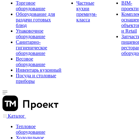
Торговое
Частные
BIM-
оборудование
кухни
проекти
Оборудование для
премиум-
Компле
раздачи готовых
класса
оснаще
блюд
объекто
Упаковочное
и Retail
оборудование
Запчаст
Санитарно-
пищевог
гигиеническое
рестора
оборудование
оборудо
Весовое
оборудование
Инвентарь кухонный
Посуда и столовые
приборы
Каталог
Тепловое
оборудование
Холодильное