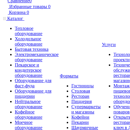
Сравнение
0
Избранные товары
0
Корзина
0
Каталог
Тепловое
оборудование
Холодильное
оборудование
Услуги
Бытовая техника
Электромеханическое
Техноло
оборудование
проекти
Пекарское и
Техниче
кондитерское
обслуж
оборудование
рестора
Форматы
Оборудование для
магазин
фаст-фуда
Гостиницы
Монтаж
Оборудование для
Столовая
пищево
пиццерии
Ресторан
техноло
Нейтральное
Пиццерия
оборудо
оборудование
Супермаркеты
Обучени
Кофейное
и магазины
поваров
оборудование
Кофейни
Открыт
Моечное
Пекарни
рестора
оборудование
Шаурмичные
ключ в 