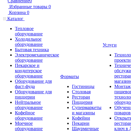
Сравнение
0
Избранные товары
0
Корзина
0
Каталог
Тепловое
оборудование
Холодильное
оборудование
Услуги
Бытовая техника
Электромеханическое
Техноло
оборудование
проекти
Пекарское и
Техниче
кондитерское
обслуж
оборудование
рестора
Форматы
Оборудование для
магазин
фаст-фуда
Гостиницы
Монтаж
Оборудование для
Столовая
пищево
пиццерии
Ресторан
техноло
Нейтральное
Пиццерия
оборудо
оборудование
Супермаркеты
Обучени
Кофейное
и магазины
поваров
оборудование
Кофейни
Открыт
Моечное
Пекарни
рестора
оборудование
Шаурмичные
ключ в 