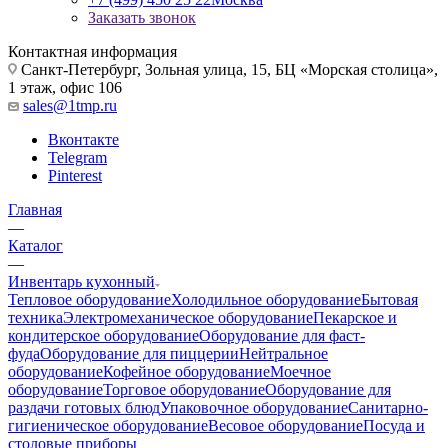
Заказать звонок
Контактная информация
Санкт-Петербург, Зольная улица, 15, БЦ «Морская столица»,
1 этаж, офис 106
sales@1tmp.ru
Вконтакте
Telegram
Pinterest
Главная
—
Каталог
—
Инвентарь кухонный
Тепловое оборудование
Холодильное оборудование
Бытовая
техника
Электромеханическое оборудование
Пекарское и
кондитерское оборудование
Оборудование для фаст-
фуда
Оборудование для пиццерии
Нейтральное
оборудование
Кофейное оборудование
Моечное
оборудование
Торговое оборудование
Оборудование для
раздачи готовых блюд
Упаковочное оборудование
Санитарно-
гигиеническое оборудование
Весовое оборудование
Посуда и
столовые приборы