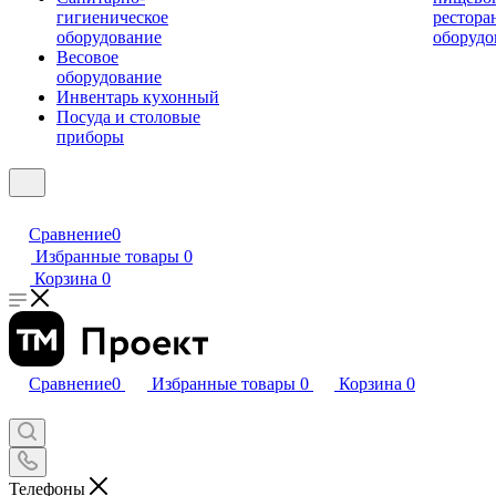
гигиеническое
рестора
оборудование
оборудо
Весовое
оборудование
Инвентарь кухонный
Посуда и столовые
приборы
Сравнение
0
Избранные товары
0
Корзина
0
Сравнение
0
Избранные товары
0
Корзина
0
Телефоны