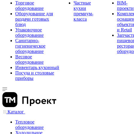
Торговое
Частные
BIM-
оборудование
кухни
проекти
Оборудование для
премиум-
Компле
раздачи готовых
класса
оснаще
блюд
объекто
Упаковочное
и Retail
оборудование
Запчаст
Санитарно-
пищевог
гигиеническое
рестора
оборудование
оборудо
Весовое
оборудование
Инвентарь кухонный
Посуда и столовые
приборы
Каталог
Тепловое
оборудование
Холодильное