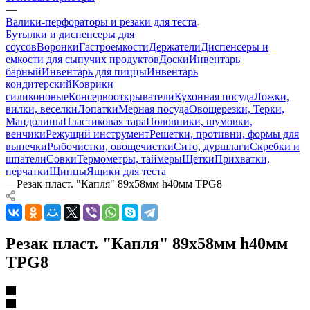
—
Валики-перфораторы и резаки для теста
Бутылки и диспенсеры для
соусов
Воронки
Гастроемкости
Держатели
Диспенсеры и
емкости для сыпучих продуктов
Доски
Инвентарь
барный
Инвентарь для пиццы
Инвентарь
кондитерский
Коврики
силиконовые
Консервооткрыватели
Кухонная посуда
Ложки,
вилки, веселки
Лопатки
Мерная посуда
Овощерезки, Терки,
Мандолины
Пластиковая тара
Половники, шумовки,
венчики
Режущий инструмент
Решетки, противни, формы для
выпечки
Рыбочистки, овощечистки
Сито, дуршлаги
Скребки и
шпатели
Совки
Термометры, таймеры
Щетки
Прихватки,
перчатки
Щипцы
Ящики для теста
—
Резак пласт. "Капля" 89х58мм h40мм TPG8
Резак пласт. "Капля" 89х58мм h40мм
TPG8