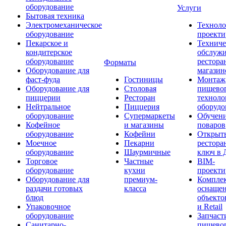
оборудование
Услуги
Бытовая техника
Электромеханическое
Техноло
оборудование
проекти
Пекарское и
Техниче
кондитерское
обслуж
оборудование
рестора
Форматы
Оборудование для
магазин
фаст-фуда
Гостиницы
Монтаж
Оборудование для
Столовая
пищево
пиццерии
Ресторан
техноло
Нейтральное
Пиццерия
оборудо
оборудование
Супермаркеты
Обучени
Кофейное
и магазины
поваров
оборудование
Кофейни
Открыт
Моечное
Пекарни
рестора
оборудование
Шаурмичные
ключ в 
Торговое
Частные
BIM-
оборудование
кухни
проекти
Оборудование для
премиум-
Компле
раздачи готовых
класса
оснаще
блюд
объекто
Упаковочное
и Retail
оборудование
Запчаст
Санитарно-
пищевог