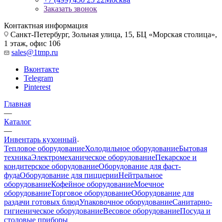
Заказать звонок
Контактная информация
Санкт-Петербург, Зольная улица, 15, БЦ «Морская столица»,
1 этаж, офис 106
sales@1tmp.ru
Вконтакте
Telegram
Pinterest
Главная
—
Каталог
—
Инвентарь кухонный
Тепловое оборудование
Холодильное оборудование
Бытовая
техника
Электромеханическое оборудование
Пекарское и
кондитерское оборудование
Оборудование для фаст-
фуда
Оборудование для пиццерии
Нейтральное
оборудование
Кофейное оборудование
Моечное
оборудование
Торговое оборудование
Оборудование для
раздачи готовых блюд
Упаковочное оборудование
Санитарно-
гигиеническое оборудование
Весовое оборудование
Посуда и
столовые приборы