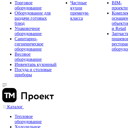
Торговое
Частные
BIM-
оборудование
кухни
проекти
Оборудование для
премиум-
Компле
раздачи готовых
класса
оснаще
блюд
объекто
Упаковочное
и Retail
оборудование
Запчаст
Санитарно-
пищевог
гигиеническое
рестора
оборудование
оборудо
Весовое
оборудование
Инвентарь кухонный
Посуда и столовые
приборы
Каталог
Тепловое
оборудование
Холодильное