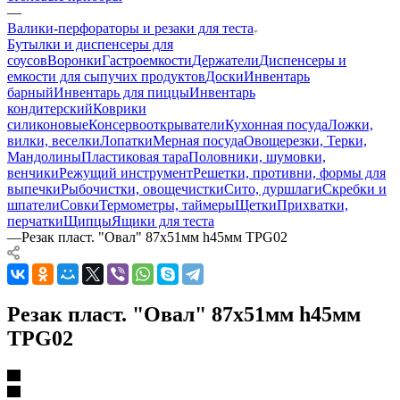
—
Валики-перфораторы и резаки для теста
Бутылки и диспенсеры для
соусов
Воронки
Гастроемкости
Держатели
Диспенсеры и
емкости для сыпучих продуктов
Доски
Инвентарь
барный
Инвентарь для пиццы
Инвентарь
кондитерский
Коврики
силиконовые
Консервооткрыватели
Кухонная посуда
Ложки,
вилки, веселки
Лопатки
Мерная посуда
Овощерезки, Терки,
Мандолины
Пластиковая тара
Половники, шумовки,
венчики
Режущий инструмент
Решетки, противни, формы для
выпечки
Рыбочистки, овощечистки
Сито, дуршлаги
Скребки и
шпатели
Совки
Термометры, таймеры
Щетки
Прихватки,
перчатки
Щипцы
Ящики для теста
—
Резак пласт. "Овал" 87х51мм h45мм TPG02
Резак пласт. "Овал" 87х51мм h45мм
TPG02