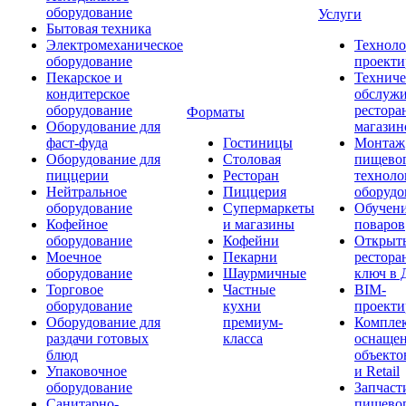
оборудование
Услуги
Бытовая техника
Электромеханическое
Техноло
оборудование
проекти
Пекарское и
Техниче
кондитерское
обслуж
оборудование
рестора
Форматы
Оборудование для
магазин
фаст-фуда
Гостиницы
Монтаж
Оборудование для
Столовая
пищево
пиццерии
Ресторан
техноло
Нейтральное
Пиццерия
оборудо
оборудование
Супермаркеты
Обучени
Кофейное
и магазины
поваров
оборудование
Кофейни
Открыт
Моечное
Пекарни
рестора
оборудование
Шаурмичные
ключ в 
Торговое
Частные
BIM-
оборудование
кухни
проекти
Оборудование для
премиум-
Компле
раздачи готовых
класса
оснаще
блюд
объекто
Упаковочное
и Retail
оборудование
Запчаст
Санитарно-
пищевог