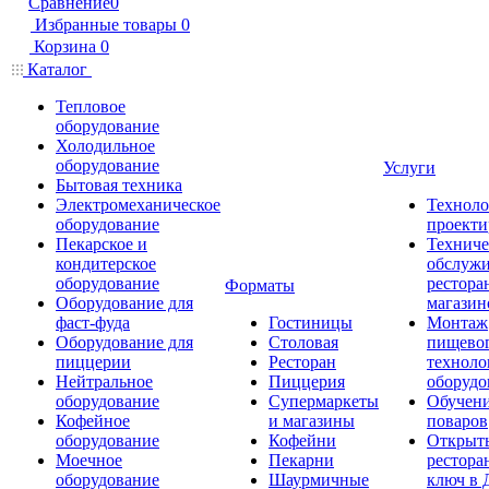
Сравнение
0
Избранные товары
0
Корзина
0
Каталог
Тепловое
оборудование
Холодильное
оборудование
Услуги
Бытовая техника
Электромеханическое
Техноло
оборудование
проекти
Пекарское и
Техниче
кондитерское
обслуж
оборудование
рестора
Форматы
Оборудование для
магазин
фаст-фуда
Гостиницы
Монтаж
Оборудование для
Столовая
пищево
пиццерии
Ресторан
техноло
Нейтральное
Пиццерия
оборудо
оборудование
Супермаркеты
Обучени
Кофейное
и магазины
поваров
оборудование
Кофейни
Открыт
Моечное
Пекарни
рестора
оборудование
Шаурмичные
ключ в 