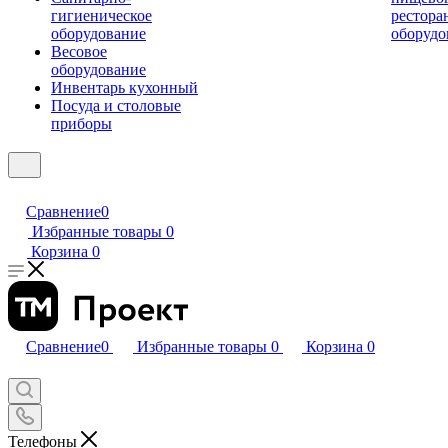
гигиеническое
рестора
оборудование
оборудо
Весовое
оборудование
Инвентарь кухонный
Посуда и столовые
приборы
Сравнение
0
Избранные товары
0
Корзина
0
Сравнение
0
Избранные товары
0
Корзина
0
Телефоны