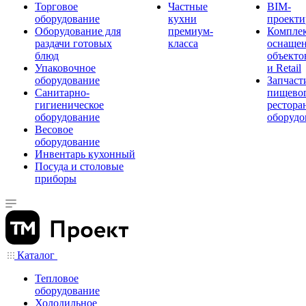
Торговое
Частные
BIM-
оборудование
кухни
проекти
Оборудование для
премиум-
Компле
раздачи готовых
класса
оснаще
блюд
объекто
Упаковочное
и Retail
оборудование
Запчаст
Санитарно-
пищевог
гигиеническое
рестора
оборудование
оборудо
Весовое
оборудование
Инвентарь кухонный
Посуда и столовые
приборы
Каталог
Тепловое
оборудование
Холодильное