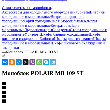
—
Сплит-системы и моноблоки
Аксессуары для холодильного оборудования
Бонеты
Витрины
холодильные и морозильные
Витрины-прилавки
холодильные
Горки холодильные и морозильные
Камеры
холодильные и морозильные
Кегераторы
Лари
морозильные
Льдогенераторы
Саладетты
Столы холодильные и
морозильные
Фризеры
Шкафы барные холодильные
Шкафы
винные и охладители
Библоки
Шкафы для созревания
Шкафы
холодильные и морозильные
Шкафы шокового охлаждения и
заморозки
—
Моноблок POLAIR MB 109 ST
Моноблок POLAIR MB 109 ST