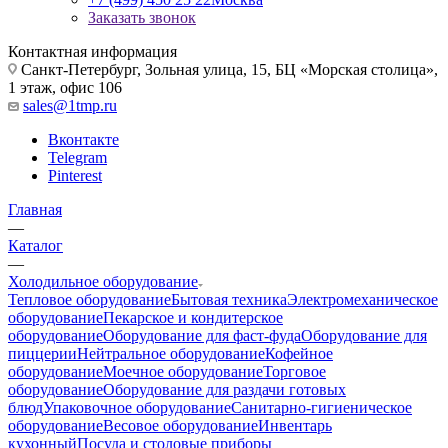
Заказать звонок
Контактная информация
Санкт-Петербург, Зольная улица, 15, БЦ «Морская столица»,
1 этаж, офис 106
sales@1tmp.ru
Вконтакте
Telegram
Pinterest
Главная
—
Каталог
—
Холодильное оборудование
Тепловое оборудование
Бытовая техника
Электромеханическое
оборудование
Пекарское и кондитерское
оборудование
Оборудование для фаст-фуда
Оборудование для
пиццерии
Нейтральное оборудование
Кофейное
оборудование
Моечное оборудование
Торговое
оборудование
Оборудование для раздачи готовых
блюд
Упаковочное оборудование
Санитарно-гигиеническое
оборудование
Весовое оборудование
Инвентарь
кухонный
Посуда и столовые приборы