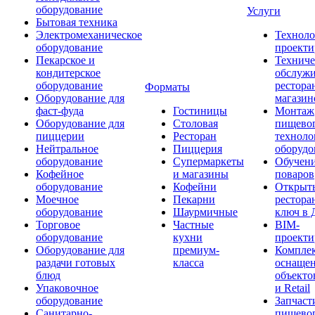
оборудование
Услуги
Бытовая техника
Электромеханическое
Техноло
оборудование
проекти
Пекарское и
Техниче
кондитерское
обслуж
оборудование
рестора
Форматы
Оборудование для
магазин
фаст-фуда
Гостиницы
Монтаж
Оборудование для
Столовая
пищево
пиццерии
Ресторан
техноло
Нейтральное
Пиццерия
оборудо
оборудование
Супермаркеты
Обучени
Кофейное
и магазины
поваров
оборудование
Кофейни
Открыт
Моечное
Пекарни
рестора
оборудование
Шаурмичные
ключ в 
Торговое
Частные
BIM-
оборудование
кухни
проекти
Оборудование для
премиум-
Компле
раздачи готовых
класса
оснаще
блюд
объекто
Упаковочное
и Retail
оборудование
Запчаст
Санитарно-
пищевог