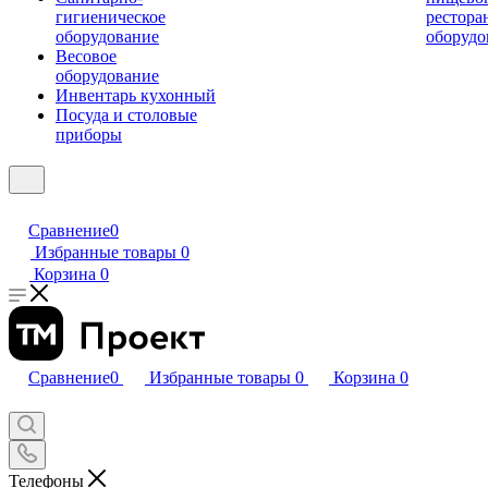
гигиеническое
рестора
оборудование
оборудо
Весовое
оборудование
Инвентарь кухонный
Посуда и столовые
приборы
Сравнение
0
Избранные товары
0
Корзина
0
Сравнение
0
Избранные товары
0
Корзина
0
Телефоны