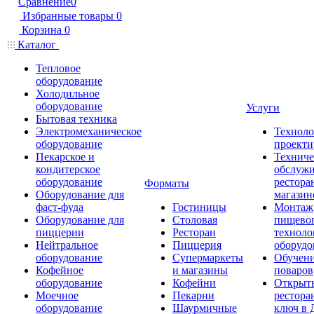
Сравнение
0
Избранные товары
0
Корзина
0
Каталог
Тепловое
оборудование
Холодильное
оборудование
Услуги
Бытовая техника
Электромеханическое
Техноло
оборудование
проекти
Пекарское и
Техниче
кондитерское
обслуж
оборудование
рестора
Форматы
Оборудование для
магазин
фаст-фуда
Гостиницы
Монтаж
Оборудование для
Столовая
пищево
пиццерии
Ресторан
техноло
Нейтральное
Пиццерия
оборудо
оборудование
Супермаркеты
Обучени
Кофейное
и магазины
поваров
оборудование
Кофейни
Открыт
Моечное
Пекарни
рестора
оборудование
Шаурмичные
ключ в 