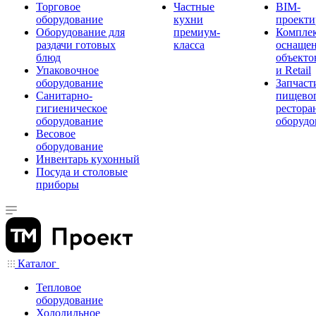
Торговое
Частные
BIM-
оборудование
кухни
проекти
Оборудование для
премиум-
Компле
раздачи готовых
класса
оснаще
блюд
объекто
Упаковочное
и Retail
оборудование
Запчаст
Санитарно-
пищевог
гигиеническое
рестора
оборудование
оборудо
Весовое
оборудование
Инвентарь кухонный
Посуда и столовые
приборы
Каталог
Тепловое
оборудование
Холодильное