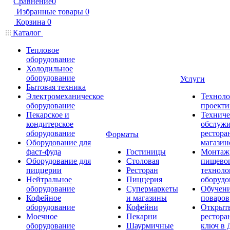
Сравнение
0
Избранные товары
0
Корзина
0
Каталог
Тепловое
оборудование
Холодильное
оборудование
Услуги
Бытовая техника
Электромеханическое
Техноло
оборудование
проекти
Пекарское и
Техниче
кондитерское
обслуж
оборудование
рестора
Форматы
Оборудование для
магазин
фаст-фуда
Гостиницы
Монтаж
Оборудование для
Столовая
пищево
пиццерии
Ресторан
техноло
Нейтральное
Пиццерия
оборудо
оборудование
Супермаркеты
Обучени
Кофейное
и магазины
поваров
оборудование
Кофейни
Открыт
Моечное
Пекарни
рестора
оборудование
Шаурмичные
ключ в 