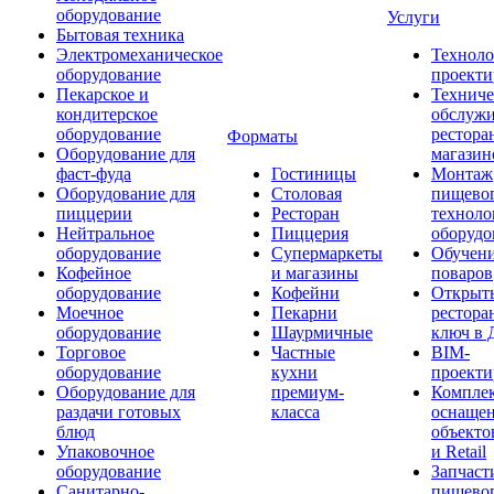
оборудование
Услуги
Бытовая техника
Электромеханическое
Техноло
оборудование
проекти
Пекарское и
Техниче
кондитерское
обслуж
оборудование
рестора
Форматы
Оборудование для
магазин
фаст-фуда
Гостиницы
Монтаж
Оборудование для
Столовая
пищево
пиццерии
Ресторан
техноло
Нейтральное
Пиццерия
оборудо
оборудование
Супермаркеты
Обучени
Кофейное
и магазины
поваров
оборудование
Кофейни
Открыт
Моечное
Пекарни
рестора
оборудование
Шаурмичные
ключ в 
Торговое
Частные
BIM-
оборудование
кухни
проекти
Оборудование для
премиум-
Компле
раздачи готовых
класса
оснаще
блюд
объекто
Упаковочное
и Retail
оборудование
Запчаст
Санитарно-
пищевог