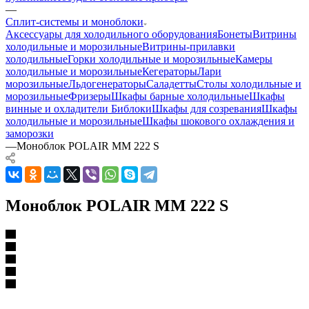
—
Сплит-системы и моноблоки
Аксессуары для холодильного оборудования
Бонеты
Витрины
холодильные и морозильные
Витрины-прилавки
холодильные
Горки холодильные и морозильные
Камеры
холодильные и морозильные
Кегераторы
Лари
морозильные
Льдогенераторы
Саладетты
Столы холодильные и
морозильные
Фризеры
Шкафы барные холодильные
Шкафы
винные и охладители
Библоки
Шкафы для созревания
Шкафы
холодильные и морозильные
Шкафы шокового охлаждения и
заморозки
—
Моноблок POLAIR MM 222 S
Моноблок POLAIR MM 222 S