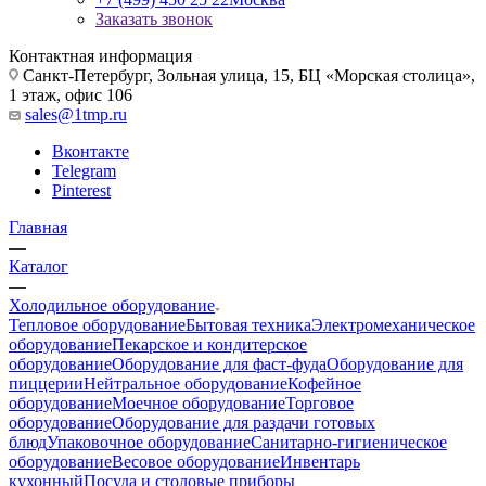
Заказать звонок
Контактная информация
Санкт-Петербург, Зольная улица, 15, БЦ «Морская столица»,
1 этаж, офис 106
sales@1tmp.ru
Вконтакте
Telegram
Pinterest
Главная
—
Каталог
—
Холодильное оборудование
Тепловое оборудование
Бытовая техника
Электромеханическое
оборудование
Пекарское и кондитерское
оборудование
Оборудование для фаст-фуда
Оборудование для
пиццерии
Нейтральное оборудование
Кофейное
оборудование
Моечное оборудование
Торговое
оборудование
Оборудование для раздачи готовых
блюд
Упаковочное оборудование
Санитарно-гигиеническое
оборудование
Весовое оборудование
Инвентарь
кухонный
Посуда и столовые приборы