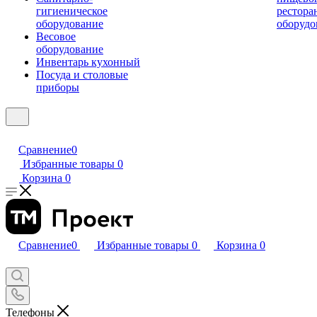
гигиеническое
рестора
оборудование
оборудо
Весовое
оборудование
Инвентарь кухонный
Посуда и столовые
приборы
Сравнение
0
Избранные товары
0
Корзина
0
Сравнение
0
Избранные товары
0
Корзина
0
Телефоны