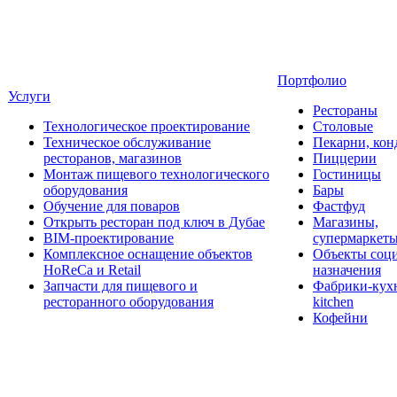
Портфолио
Услуги
Рестораны
Технологическое проектирование
Столовые
Техническое обслуживание
Пекарни, кон
ресторанов, магазинов
Пиццерии
Монтаж пищевого технологического
Гостиницы
оборудования
Бары
Обучение для поваров
Фастфуд
Открыть ресторан под ключ в Дубае
Магазины,
BIM-проектирование
супермаркет
Комплексное оснащение объектов
Объекты соц
HoReCa и Retail
назначения
Запчасти для пищевого и
Фабрики-кухн
ресторанного оборудования
kitchen
Кофейни