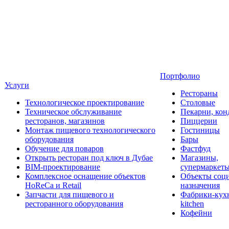
Портфолио
Услуги
Рестораны
Технологическое проектирование
Столовые
Техническое обслуживание
Пекарни, кон
ресторанов, магазинов
Пиццерии
Монтаж пищевого технологического
Гостиницы
оборудования
Бары
Обучение для поваров
Фастфуд
Открыть ресторан под ключ в Дубае
Магазины,
BIM-проектирование
супермаркет
Комплексное оснащение объектов
Объекты соц
HoReCa и Retail
назначения
Запчасти для пищевого и
Фабрики-кухн
ресторанного оборудования
kitchen
Кофейни