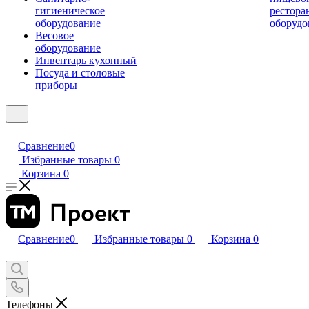
гигиеническое
рестора
оборудование
оборудо
Весовое
оборудование
Инвентарь кухонный
Посуда и столовые
приборы
Сравнение
0
Избранные товары
0
Корзина
0
Сравнение
0
Избранные товары
0
Корзина
0
Телефоны