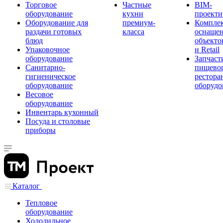
Торговое
Частные
BIM-
оборудование
кухни
проекти
Оборудование для
премиум-
Компле
раздачи готовых
класса
оснаще
блюд
объекто
Упаковочное
и Retail
оборудование
Запчаст
Санитарно-
пищевог
гигиеническое
рестора
оборудование
оборудо
Весовое
оборудование
Инвентарь кухонный
Посуда и столовые
приборы
Каталог
Тепловое
оборудование
Холодильное