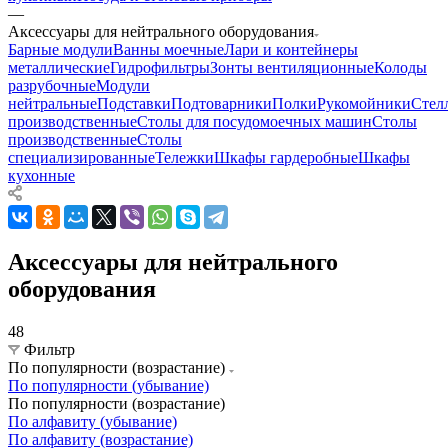
—
Аксессуары для нейтрального оборудования
Барные модули
Ванны моечные
Лари и контейнеры
металлические
Гидрофильтры
Зонты вентиляционные
Колоды
разрубочные
Модули
нейтральные
Подставки
Подтоварники
Полки
Рукомойники
Стел
производственные
Столы для посудомоечных машин
Столы
производственные
Столы
специализированные
Тележки
Шкафы гардеробные
Шкафы
кухонные
Аксессуары для нейтрального
оборудования
48
Фильтр
По популярности (возрастание)
По популярности (убывание)
По популярности (возрастание)
По алфавиту (убывание)
По алфавиту (возрастание)