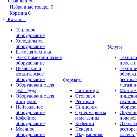
Сравнение
0
Избранные товары
0
Корзина
0
Каталог
Тепловое
оборудование
Холодильное
оборудование
Услуги
Бытовая техника
Электромеханическое
Техноло
оборудование
проекти
Пекарское и
Техниче
кондитерское
обслуж
оборудование
рестора
Форматы
Оборудование для
магазин
фаст-фуда
Гостиницы
Монтаж
Оборудование для
Столовая
пищево
пиццерии
Ресторан
техноло
Нейтральное
Пиццерия
оборудо
оборудование
Супермаркеты
Обучени
Кофейное
и магазины
поваров
оборудование
Кофейни
Открыт
Моечное
Пекарни
рестора
оборудование
Шаурмичные
ключ в 