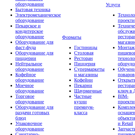
оборудование
Услуги
Бытовая техника
Электромеханическое
Техноло
оборудование
проекти
Пекарское и
Техниче
кондитерское
обслуж
оборудование
рестора
Форматы
Оборудование для
магазин
фаст-фуда
Гостиницы
Монтаж
Оборудование для
Столовая
пищево
пиццерии
Ресторан
техноло
Нейтральное
Пиццерия
оборудо
оборудование
Супермаркеты
Обучени
Кофейное
и магазины
поваров
оборудование
Кофейни
Открыт
Моечное
Пекарни
рестора
оборудование
Шаурмичные
ключ в 
Торговое
Частные
BIM-
оборудование
кухни
проекти
Оборудование для
премиум-
Компле
раздачи готовых
класса
оснаще
блюд
объекто
Упаковочное
и Retail
оборудование
Запчаст
Санитарно-
пищевог