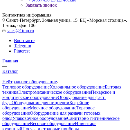
Заказать звонок
Контактная информация
Санкт-Петербург, Зольная улица, 15, БЦ «Морская столица»,
1 этаж, офис 106
sales@1tmp.ru
Вконтакте
Telegram
Pinterest
Главная
—
Каталог
—
Нейтральное оборудование
Тепловое оборудование
Холодильное оборудование
Бытовая
техника
Электромеханическое оборудование
Пекарское и
кондитерское оборудование
Оборудование для фаст-
фуда
Оборудование для пиццерии
Кофейное
оборудование
Моечное оборудование
Торговое
оборудование
Оборудование для раздачи готовых
блюд
Упаковочное оборудование
Санитарно-гигиеническое
оборудование
Весовое оборудование
Инвентарь
кухонный
Посуда и столовые приборы