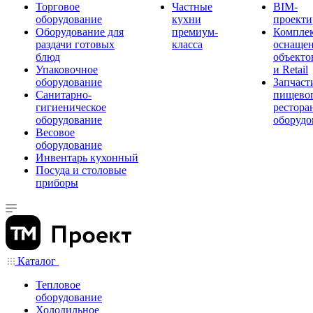
Торговое
Частные
BIM-
оборудование
кухни
проекти
Оборудование для
премиум-
Компле
раздачи готовых
класса
оснаще
блюд
объекто
Упаковочное
и Retail
оборудование
Запчаст
Санитарно-
пищевог
гигиеническое
рестора
оборудование
оборудо
Весовое
оборудование
Инвентарь кухонный
Посуда и столовые
приборы
Каталог
Тепловое
оборудование
Холодильное