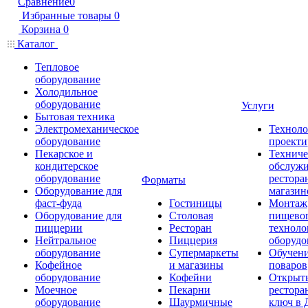
Сравнение
0
Избранные товары
0
Корзина
0
Каталог
Тепловое
оборудование
Холодильное
оборудование
Услуги
Бытовая техника
Электромеханическое
Техноло
оборудование
проекти
Пекарское и
Техниче
кондитерское
обслуж
оборудование
рестора
Форматы
Оборудование для
магазин
фаст-фуда
Гостиницы
Монтаж
Оборудование для
Столовая
пищево
пиццерии
Ресторан
техноло
Нейтральное
Пиццерия
оборудо
оборудование
Супермаркеты
Обучени
Кофейное
и магазины
поваров
оборудование
Кофейни
Открыт
Моечное
Пекарни
рестора
оборудование
Шаурмичные
ключ в 