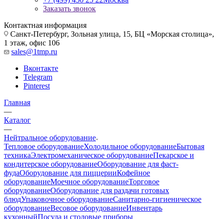
Заказать звонок
Контактная информация
Санкт-Петербург, Зольная улица, 15, БЦ «Морская столица»,
1 этаж, офис 106
sales@1tmp.ru
Вконтакте
Telegram
Pinterest
Главная
—
Каталог
—
Нейтральное оборудование
Тепловое оборудование
Холодильное оборудование
Бытовая
техника
Электромеханическое оборудование
Пекарское и
кондитерское оборудование
Оборудование для фаст-
фуда
Оборудование для пиццерии
Кофейное
оборудование
Моечное оборудование
Торговое
оборудование
Оборудование для раздачи готовых
блюд
Упаковочное оборудование
Санитарно-гигиеническое
оборудование
Весовое оборудование
Инвентарь
кухонный
Посуда и столовые приборы