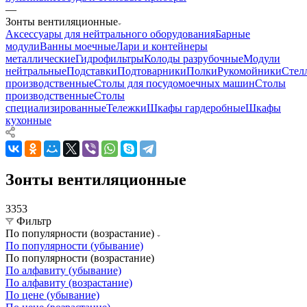
—
Зонты вентиляционные
Аксессуары для нейтрального оборудования
Барные
модули
Ванны моечные
Лари и контейнеры
металлические
Гидрофильтры
Колоды разрубочные
Модули
нейтральные
Подставки
Подтоварники
Полки
Рукомойники
Стел
производственные
Столы для посудомоечных машин
Столы
производственные
Столы
специализированные
Тележки
Шкафы гардеробные
Шкафы
кухонные
Зонты вентиляционные
3353
Фильтр
По популярности (возрастание)
По популярности (убывание)
По популярности (возрастание)
По алфавиту (убывание)
По алфавиту (возрастание)
По цене (убывание)