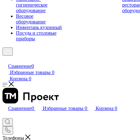
гигиеническое
рестора
оборудование
оборудо
Весовое
оборудование
Инвентарь кухонный
Посуда и столовые
приборы
Сравнение
0
Избранные товары
0
Корзина
0
Сравнение
0
Избранные товары
0
Корзина
0
Телефоны