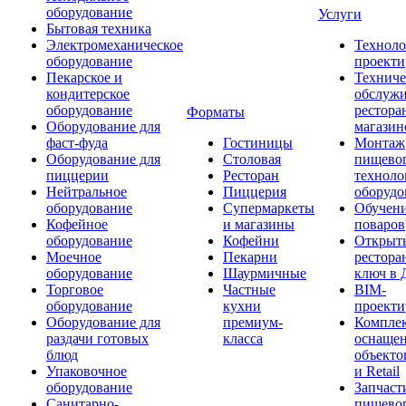
оборудование
Услуги
Бытовая техника
Электромеханическое
Техноло
оборудование
проекти
Пекарское и
Техниче
кондитерское
обслуж
оборудование
рестора
Форматы
Оборудование для
магазин
фаст-фуда
Гостиницы
Монтаж
Оборудование для
Столовая
пищево
пиццерии
Ресторан
техноло
Нейтральное
Пиццерия
оборудо
оборудование
Супермаркеты
Обучени
Кофейное
и магазины
поваров
оборудование
Кофейни
Открыт
Моечное
Пекарни
рестора
оборудование
Шаурмичные
ключ в 
Торговое
Частные
BIM-
оборудование
кухни
проекти
Оборудование для
премиум-
Компле
раздачи готовых
класса
оснаще
блюд
объекто
Упаковочное
и Retail
оборудование
Запчаст
Санитарно-
пищевог