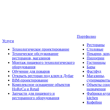
Портфолио
Услуги
Рестораны
Технологическое проектирование
Столовые
Техническое обслуживание
Пекарни, кон
ресторанов, магазинов
Пиццерии
Монтаж пищевого технологического
Гостиницы
оборудования
Бары
Обучение для поваров
Фастфуд
Открыть ресторан под ключ в Дубае
Магазины,
BIM-проектирование
супермаркет
Комплексное оснащение объектов
Объекты соц
HoReCa и Retail
назначения
Запчасти для пищевого и
Фабрики-кухн
ресторанного оборудования
kitchen
Кофейни