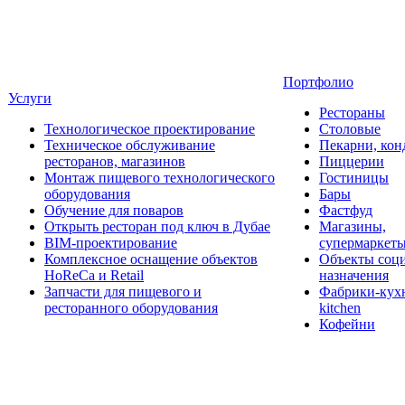
Портфолио
Услуги
Рестораны
Технологическое проектирование
Столовые
Техническое обслуживание
Пекарни, кон
ресторанов, магазинов
Пиццерии
Монтаж пищевого технологического
Гостиницы
оборудования
Бары
Обучение для поваров
Фастфуд
Открыть ресторан под ключ в Дубае
Магазины,
BIM-проектирование
супермаркет
Комплексное оснащение объектов
Объекты соц
HoReCa и Retail
назначения
Запчасти для пищевого и
Фабрики-кухн
ресторанного оборудования
kitchen
Кофейни