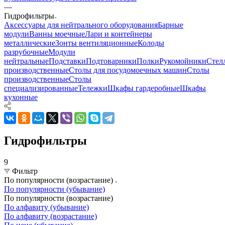
—
Гидрофильтры
Аксессуары для нейтрального оборудования
Барные
модули
Ванны моечные
Лари и контейнеры
металлические
Зонты вентиляционные
Колоды
разрубочные
Модули
нейтральные
Подставки
Подтоварники
Полки
Рукомойники
Стел
производственные
Столы для посудомоечных машин
Столы
производственные
Столы
специализированные
Тележки
Шкафы гардеробные
Шкафы
кухонные
Гидрофильтры
9
Фильтр
По популярности (возрастание)
По популярности (убывание)
По популярности (возрастание)
По алфавиту (убывание)
По алфавиту (возрастание)