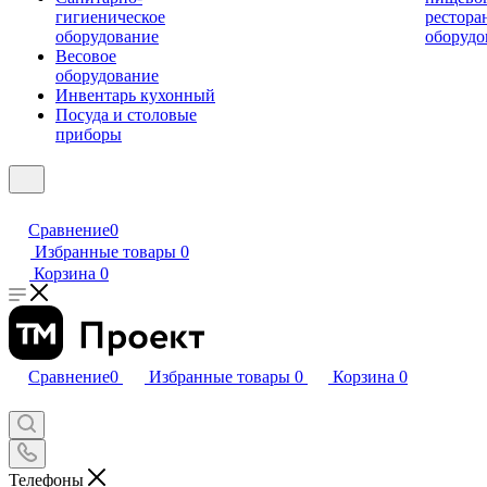
гигиеническое
рестора
оборудование
оборудо
Весовое
оборудование
Инвентарь кухонный
Посуда и столовые
приборы
Сравнение
0
Избранные товары
0
Корзина
0
Сравнение
0
Избранные товары
0
Корзина
0
Телефоны