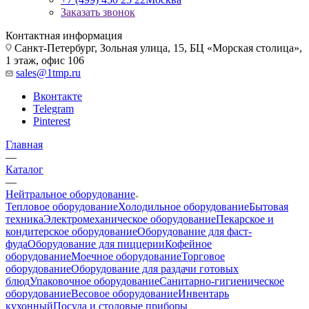
Заказать звонок
Контактная информация
Санкт-Петербург, Зольная улица, 15, БЦ «Морская столица»,
1 этаж, офис 106
sales@1tmp.ru
Вконтакте
Telegram
Pinterest
Главная
—
Каталог
—
Нейтральное оборудование
Тепловое оборудование
Холодильное оборудование
Бытовая
техника
Электромеханическое оборудование
Пекарское и
кондитерское оборудование
Оборудование для фаст-
фуда
Оборудование для пиццерии
Кофейное
оборудование
Моечное оборудование
Торговое
оборудование
Оборудование для раздачи готовых
блюд
Упаковочное оборудование
Санитарно-гигиеническое
оборудование
Весовое оборудование
Инвентарь
кухонный
Посуда и столовые приборы