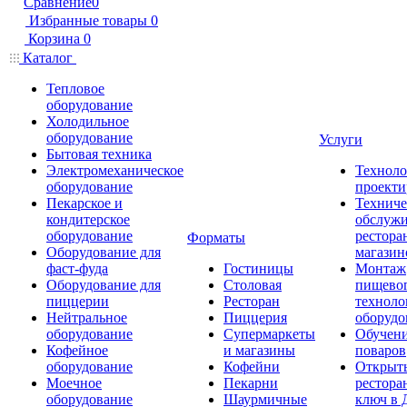
Сравнение
0
Избранные товары
0
Корзина
0
Каталог
Тепловое
оборудование
Холодильное
оборудование
Услуги
Бытовая техника
Электромеханическое
Техноло
оборудование
проекти
Пекарское и
Техниче
кондитерское
обслуж
оборудование
рестора
Форматы
Оборудование для
магазин
фаст-фуда
Гостиницы
Монтаж
Оборудование для
Столовая
пищево
пиццерии
Ресторан
техноло
Нейтральное
Пиццерия
оборудо
оборудование
Супермаркеты
Обучени
Кофейное
и магазины
поваров
оборудование
Кофейни
Открыт
Моечное
Пекарни
рестора
оборудование
Шаурмичные
ключ в 