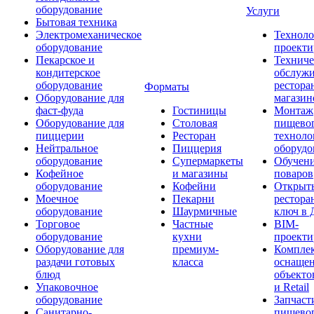
оборудование
Услуги
Бытовая техника
Электромеханическое
Техноло
оборудование
проекти
Пекарское и
Техниче
кондитерское
обслуж
оборудование
рестора
Форматы
Оборудование для
магазин
фаст-фуда
Гостиницы
Монтаж
Оборудование для
Столовая
пищево
пиццерии
Ресторан
техноло
Нейтральное
Пиццерия
оборудо
оборудование
Супермаркеты
Обучени
Кофейное
и магазины
поваров
оборудование
Кофейни
Открыт
Моечное
Пекарни
рестора
оборудование
Шаурмичные
ключ в 
Торговое
Частные
BIM-
оборудование
кухни
проекти
Оборудование для
премиум-
Компле
раздачи готовых
класса
оснаще
блюд
объекто
Упаковочное
и Retail
оборудование
Запчаст
Санитарно-
пищевог