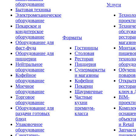
оборудование
Услуги
Бытовая техника
Электромеханическое
Техноло
оборудование
проекти
Пекарское и
Техниче
кондитерское
обслуж
оборудование
рестора
Форматы
Оборудование для
магазин
фаст-фуда
Гостиницы
Монтаж
Оборудование для
Столовая
пищево
пиццерии
Ресторан
техноло
Нейтральное
Пиццерия
оборудо
оборудование
Супермаркеты
Обучени
Кофейное
и магазины
поваров
оборудование
Кофейни
Открыт
Моечное
Пекарни
рестора
оборудование
Шаурмичные
ключ в 
Торговое
Частные
BIM-
оборудование
кухни
проекти
Оборудование для
премиум-
Компле
раздачи готовых
класса
оснаще
блюд
объекто
Упаковочное
и Retail
оборудование
Запчаст
Санитарно-
пищевог