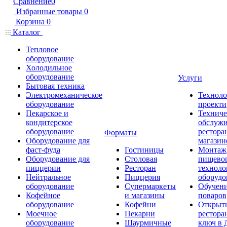
Сравнение
0
Избранные товары
0
Корзина
0
Каталог
Тепловое
оборудование
Холодильное
оборудование
Услуги
Бытовая техника
Электромеханическое
Техноло
оборудование
проекти
Пекарское и
Техниче
кондитерское
обслуж
оборудование
рестора
Форматы
Оборудование для
магазин
фаст-фуда
Гостиницы
Монтаж
Оборудование для
Столовая
пищево
пиццерии
Ресторан
техноло
Нейтральное
Пиццерия
оборудо
оборудование
Супермаркеты
Обучени
Кофейное
и магазины
поваров
оборудование
Кофейни
Открыт
Моечное
Пекарни
рестора
оборудование
Шаурмичные
ключ в 