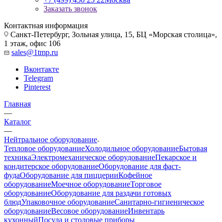
Заказать звонок
Контактная информация
Санкт-Петербург, Зольная улица, 15, БЦ «Морская столица»,
1 этаж, офис 106
sales@1tmp.ru
Вконтакте
Telegram
Pinterest
Главная
—
Каталог
—
Нейтральное оборудование
Тепловое оборудование
Холодильное оборудование
Бытовая
техника
Электромеханическое оборудование
Пекарское и
кондитерское оборудование
Оборудование для фаст-
фуда
Оборудование для пиццерии
Кофейное
оборудование
Моечное оборудование
Торговое
оборудование
Оборудование для раздачи готовых
блюд
Упаковочное оборудование
Санитарно-гигиеническое
оборудование
Весовое оборудование
Инвентарь
кухонный
Посуда и столовые приборы