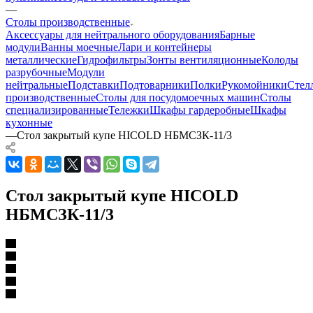
—
Столы производственные
Аксессуары для нейтрального оборудования
Барные
модули
Ванны моечные
Лари и контейнеры
металлические
Гидрофильтры
Зонты вентиляционные
Колоды
разрубочные
Модули
нейтральные
Подставки
Подтоварники
Полки
Рукомойники
Стел
производственные
Столы для посудомоечных машин
Столы
специализированные
Тележки
Шкафы гардеробные
Шкафы
кухонные
—
Стол закрытый купе HICOLD НБМСЗК-11/3
Стол закрытый купе HICOLD
НБМСЗК-11/3