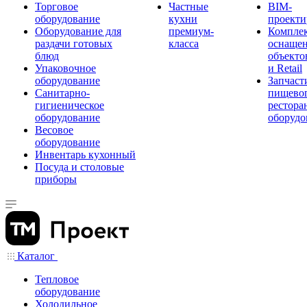
Торговое
Частные
BIM-
оборудование
кухни
проекти
Оборудование для
премиум-
Компле
раздачи готовых
класса
оснаще
блюд
объекто
Упаковочное
и Retail
оборудование
Запчаст
Санитарно-
пищевог
гигиеническое
рестора
оборудование
оборудо
Весовое
оборудование
Инвентарь кухонный
Посуда и столовые
приборы
Каталог
Тепловое
оборудование
Холодильное