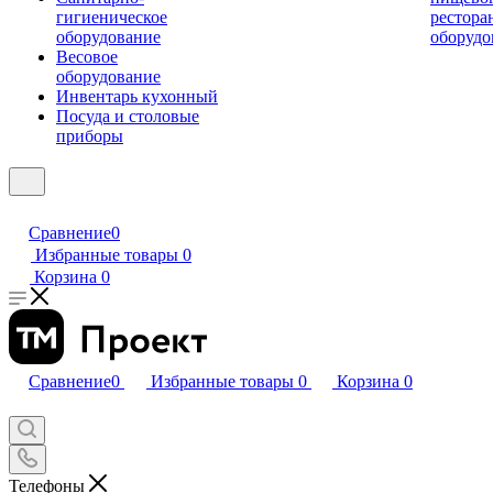
гигиеническое
рестора
оборудование
оборудо
Весовое
оборудование
Инвентарь кухонный
Посуда и столовые
приборы
Сравнение
0
Избранные товары
0
Корзина
0
Сравнение
0
Избранные товары
0
Корзина
0
Телефоны