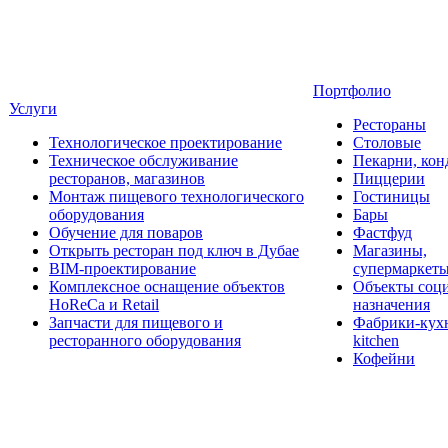
Портфолио
Услуги
Рестораны
Технологическое проектирование
Столовые
Техническое обслуживание
Пекарни, кон
ресторанов, магазинов
Пиццерии
Монтаж пищевого технологического
Гостиницы
оборудования
Бары
Обучение для поваров
Фастфуд
Открыть ресторан под ключ в Дубае
Магазины,
BIM-проектирование
супермаркет
Комплексное оснащение объектов
Объекты соц
HoReCa и Retail
назначения
Запчасти для пищевого и
Фабрики-кухн
ресторанного оборудования
kitchen
Кофейни