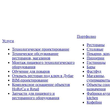
Портфолио
Услуги
Рестораны
Технологическое проектирование
Столовые
Техническое обслуживание
Пекарни, кон
ресторанов, магазинов
Пиццерии
Монтаж пищевого технологического
Гостиницы
оборудования
Бары
Обучение для поваров
Фастфуд
Открыть ресторан под ключ в Дубае
Магазины,
BIM-проектирование
супермаркет
Комплексное оснащение объектов
Объекты соц
HoReCa и Retail
назначения
Запчасти для пищевого и
Фабрики-кухн
ресторанного оборудования
kitchen
Кофейни