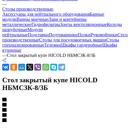
—
Столы производственные
Аксессуары для нейтрального оборудования
Барные
модули
Ванны моечные
Лари и контейнеры
металлические
Гидрофильтры
Зонты вентиляционные
Колоды
разрубочные
Модули
нейтральные
Подставки
Подтоварники
Полки
Рукомойники
Стел
производственные
Столы для посудомоечных машин
Столы
специализированные
Тележки
Шкафы гардеробные
Шкафы
кухонные
—
Стол закрытый купе HICOLD НБМСЗК-8/3Б
Стол закрытый купе HICOLD
НБМСЗК-8/3Б