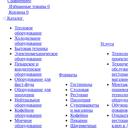
Сравнение
0
Избранные товары
0
Корзина
0
Каталог
Тепловое
оборудование
Холодильное
оборудование
Услуги
Бытовая техника
Электромеханическое
Техноло
оборудование
проекти
Пекарское и
Техниче
кондитерское
обслуж
оборудование
рестора
Форматы
Оборудование для
магазин
фаст-фуда
Гостиницы
Монтаж
Оборудование для
Столовая
пищево
пиццерии
Ресторан
техноло
Нейтральное
Пиццерия
оборудо
оборудование
Супермаркеты
Обучени
Кофейное
и магазины
поваров
оборудование
Кофейни
Открыт
Моечное
Пекарни
рестора
оборудование
Шаурмичные
ключ в 