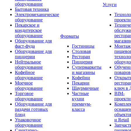
оборудование
Услуги
Бытовая техника
Электромеханическое
Техноло
оборудование
проекти
Пекарское и
Техниче
кондитерское
обслуж
оборудование
рестора
Форматы
Оборудование для
магазин
фаст-фуда
Гостиницы
Монтаж
Оборудование для
Столовая
пищево
пиццерии
Ресторан
техноло
Нейтральное
Пиццерия
оборудо
оборудование
Супермаркеты
Обучени
Кофейное
и магазины
поваров
оборудование
Кофейни
Открыт
Моечное
Пекарни
рестора
оборудование
Шаурмичные
ключ в 
Торговое
Частные
BIM-
оборудование
кухни
проекти
Оборудование для
премиум-
Компле
раздачи готовых
класса
оснаще
блюд
объекто
Упаковочное
и Retail
оборудование
Запчаст
Санитарно-
пищевог