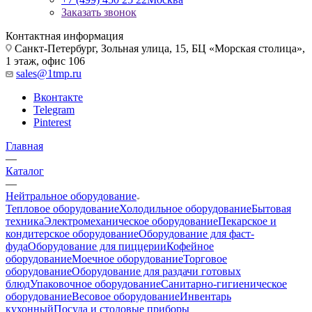
Заказать звонок
Контактная информация
Санкт-Петербург, Зольная улица, 15, БЦ «Морская столица»,
1 этаж, офис 106
sales@1tmp.ru
Вконтакте
Telegram
Pinterest
Главная
—
Каталог
—
Нейтральное оборудование
Тепловое оборудование
Холодильное оборудование
Бытовая
техника
Электромеханическое оборудование
Пекарское и
кондитерское оборудование
Оборудование для фаст-
фуда
Оборудование для пиццерии
Кофейное
оборудование
Моечное оборудование
Торговое
оборудование
Оборудование для раздачи готовых
блюд
Упаковочное оборудование
Санитарно-гигиеническое
оборудование
Весовое оборудование
Инвентарь
кухонный
Посуда и столовые приборы