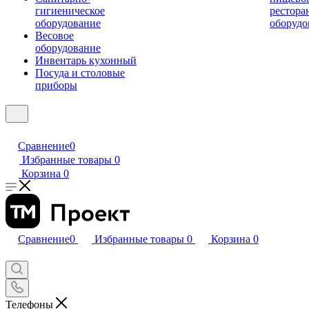
гигиеническое
рестора
оборудование
оборудо
Весовое
оборудование
Инвентарь кухонный
Посуда и столовые
приборы
Сравнение
0
Избранные товары
0
Корзина
0
Сравнение
0
Избранные товары
0
Корзина
0
Телефоны