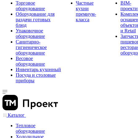
Торговое
Частные
BIM-
оборудование
кухни
проекти
Оборудование для
премиум-
Компле
раздачи готовых
класса
оснаще
блюд
объекто
Упаковочное
и Retail
оборудование
Запчаст
Санитарно-
пищевог
гигиеническое
рестора
оборудование
оборудо
Весовое
оборудование
Инвентарь кухонный
Посуда и столовые
приборы
Каталог
Тепловое
оборудование
Холодильное