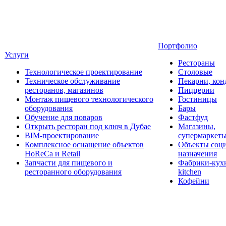
Портфолио
Услуги
Рестораны
Технологическое проектирование
Столовые
Техническое обслуживание
Пекарни, кон
ресторанов, магазинов
Пиццерии
Монтаж пищевого технологического
Гостиницы
оборудования
Бары
Обучение для поваров
Фастфуд
Открыть ресторан под ключ в Дубае
Магазины,
BIM-проектирование
супермаркет
Комплексное оснащение объектов
Объекты соц
HoReCa и Retail
назначения
Запчасти для пищевого и
Фабрики-кухн
ресторанного оборудования
kitchen
Кофейни