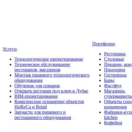
Портфолио
Услуги
Рестораны
Технологическое проектирование
Столовые
Техническое обслуживание
Пекарни, кон
ресторанов, магазинов
Пиццерии
Монтаж пищевого технологического
Гостиницы
оборудования
Бары
Обучение для поваров
Фастфуд
Открыть ресторан под ключ в Дубае
Магазины,
BIM-проектирование
супермаркет
Комплексное оснащение объектов
Объекты соц
HoReCa и Retail
назначения
Запчасти для пищевого и
Фабрики-кухн
ресторанного оборудования
kitchen
Кофейни