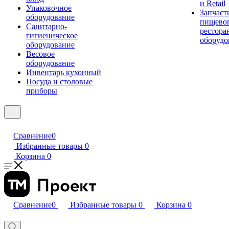
и Retail
Упаковочное
Запчаст
оборудование
пищевог
Санитарно-
рестора
гигиеническое
оборудо
оборудование
Весовое
оборудование
Инвентарь кухонный
Посуда и столовые
приборы
Сравнение
0
Избранные товары
0
Корзина
0
Сравнение
0
Избранные товары
0
Корзина
0