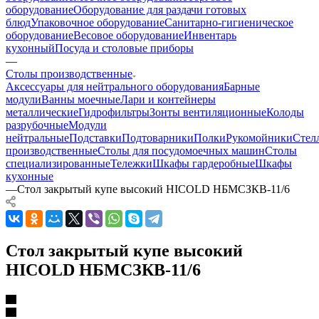
оборудование
Оборудование для раздачи готовых
блюд
Упаковочное оборудование
Санитарно-гигиеническое
оборудование
Весовое оборудование
Инвентарь
кухонный
Посуда и столовые приборы
—
Столы производственные
Аксессуары для нейтрального оборудования
Барные
модули
Ванны моечные
Лари и контейнеры
металлические
Гидрофильтры
Зонты вентиляционные
Колоды
разрубочные
Модули
нейтральные
Подставки
Подтоварники
Полки
Рукомойники
Стел
производственные
Столы для посудомоечных машин
Столы
специализированные
Тележки
Шкафы гардеробные
Шкафы
кухонные
—
Стол закрытый купе высокий HICOLD НБМСЗКВ-11/6
Стол закрытый купе высокий
HICOLD НБМСЗКВ-11/6