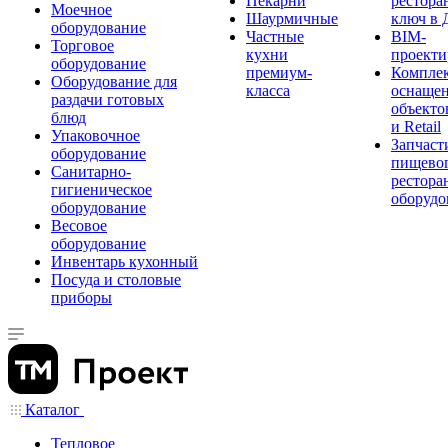
Пекарни
рестора
Моечное
Шаурмичные
ключ в 
оборудование
Частные
BIM-
Торговое
кухни
проекти
оборудование
премиум-
Компле
Оборудование для
класса
оснаще
раздачи готовых
объекто
блюд
и Retail
Упаковочное
Запчаст
оборудование
пищевог
Санитарно-
рестора
гигиеническое
оборудо
оборудование
Весовое
оборудование
Инвентарь кухонный
Посуда и столовые
приборы
Каталог
Тепловое