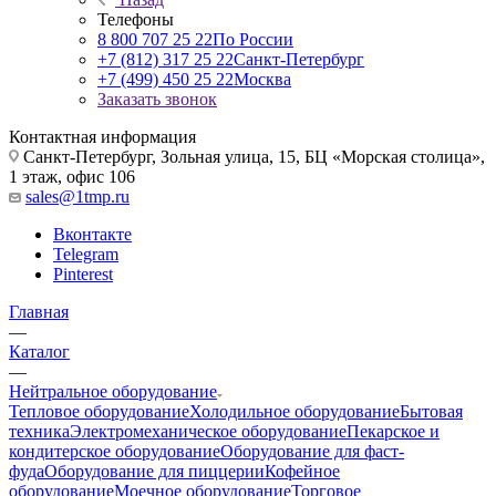
Телефоны
8 800 707 25 22
По России
+7 (812) 317 25 22
Санкт-Петербург
+7 (499) 450 25 22
Москва
Заказать звонок
Контактная информация
Санкт-Петербург, Зольная улица, 15, БЦ «Морская столица»,
1 этаж, офис 106
sales@1tmp.ru
Вконтакте
Telegram
Pinterest
Главная
—
Каталог
—
Нейтральное оборудование
Тепловое оборудование
Холодильное оборудование
Бытовая
техника
Электромеханическое оборудование
Пекарское и
кондитерское оборудование
Оборудование для фаст-
фуда
Оборудование для пиццерии
Кофейное
оборудование
Моечное оборудование
Торговое