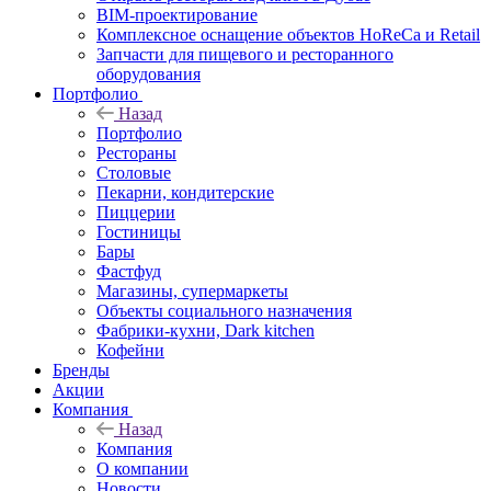
BIM-проектирование
Комплексное оснащение объектов HoReCa и Retail
Запчасти для пищевого и ресторанного
оборудования
Портфолио
Назад
Портфолио
Рестораны
Столовые
Пекарни, кондитерские
Пиццерии
Гостиницы
Бары
Фастфуд
Магазины, супермаркеты
Объекты социального назначения
Фабрики-кухни, Dark kitchen
Кофейни
Бренды
Акции
Компания
Назад
Компания
О компании
Новости