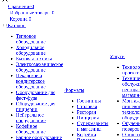
Сравнение
0
Избранные товары
0
Корзина
0
Каталог
Тепловое
оборудование
Холодильное
оборудование
Услуги
Бытовая техника
Электромеханическое
Техноло
оборудование
проекти
Пекарское и
Техниче
кондитерское
обслуж
оборудование
рестора
Форматы
Оборудование для
магазин
фаст-фуда
Гостиницы
Монтаж
Оборудование для
Столовая
пищево
пиццерии
Ресторан
техноло
Нейтральное
Пиццерия
оборудо
оборудование
Супермаркеты
Обучени
Кофейное
и магазины
поваров
оборудование
Кофейни
Открыт
Барное оборудование