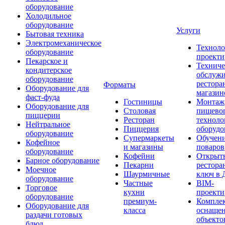
оборудование
Холодильное
оборудование
Услуги
Бытовая техника
Электромеханическое
Техноло
оборудование
проекти
Пекарское и
Техниче
кондитерское
обслуж
оборудование
рестора
Форматы
Оборудование для
магазин
фаст-фуда
Гостиницы
Монтаж
Оборудование для
Столовая
пищево
пиццерии
Ресторан
техноло
Нейтральное
Пиццерия
оборудо
оборудование
Супермаркеты
Обучени
Кофейное
и магазины
поваров
оборудование
Кофейни
Открыт
Барное оборудование
Пекарни
рестора
Моечное
Шаурмичные
ключ в 
оборудование
Частные
BIM-
Торговое
кухни
проекти
оборудование
премиум-
Компле
Оборудование для
класса
оснаще
раздачи готовых
объекто
блюд