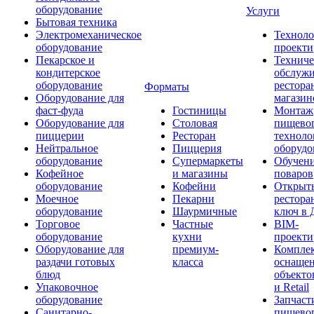
оборудование
Услуги
Бытовая техника
Электромеханическое
Техноло
оборудование
проекти
Пекарское и
Техниче
кондитерское
обслуж
оборудование
рестора
Форматы
Оборудование для
магазин
фаст-фуда
Гостиницы
Монтаж
Оборудование для
Столовая
пищево
пиццерии
Ресторан
техноло
Нейтральное
Пиццерия
оборудо
оборудование
Супермаркеты
Обучени
Кофейное
и магазины
поваров
оборудование
Кофейни
Открыт
Моечное
Пекарни
рестора
оборудование
Шаурмичные
ключ в 
Торговое
Частные
BIM-
оборудование
кухни
проекти
Оборудование для
премиум-
Компле
раздачи готовых
класса
оснаще
блюд
объекто
Упаковочное
и Retail
оборудование
Запчаст
Санитарно-
пищевог