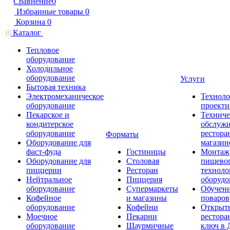
Сравнение
0
Избранные товары
0
Корзина
0
Каталог
Тепловое
оборудование
Холодильное
оборудование
Услуги
Бытовая техника
Электромеханическое
Техноло
оборудование
проекти
Пекарское и
Техниче
кондитерское
обслуж
оборудование
рестора
Форматы
Оборудование для
магазин
фаст-фуда
Гостиницы
Монтаж
Оборудование для
Столовая
пищево
пиццерии
Ресторан
техноло
Нейтральное
Пиццерия
оборудо
оборудование
Супермаркеты
Обучени
Кофейное
и магазины
поваров
оборудование
Кофейни
Открыт
Моечное
Пекарни
рестора
оборудование
Шаурмичные
ключ в 