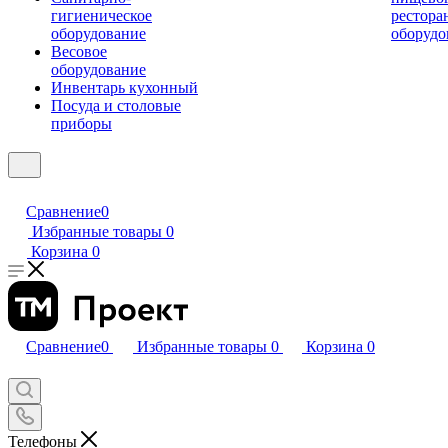
гигиеническое
рестора
оборудование
оборудо
Весовое
оборудование
Инвентарь кухонный
Посуда и столовые
приборы
Сравнение
0
Избранные товары
0
Корзина
0
Сравнение
0
Избранные товары
0
Корзина
0
Телефоны