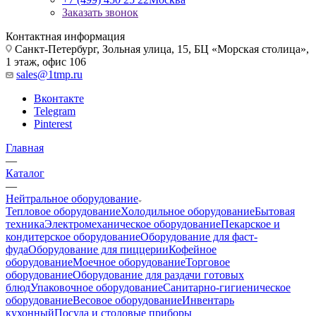
Заказать звонок
Контактная информация
Санкт-Петербург, Зольная улица, 15, БЦ «Морская столица»,
1 этаж, офис 106
sales@1tmp.ru
Вконтакте
Telegram
Pinterest
Главная
—
Каталог
—
Нейтральное оборудование
Тепловое оборудование
Холодильное оборудование
Бытовая
техника
Электромеханическое оборудование
Пекарское и
кондитерское оборудование
Оборудование для фаст-
фуда
Оборудование для пиццерии
Кофейное
оборудование
Моечное оборудование
Торговое
оборудование
Оборудование для раздачи готовых
блюд
Упаковочное оборудование
Санитарно-гигиеническое
оборудование
Весовое оборудование
Инвентарь
кухонный
Посуда и столовые приборы