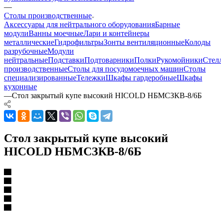
—
Столы производственные
Аксессуары для нейтрального оборудования
Барные
модули
Ванны моечные
Лари и контейнеры
металлические
Гидрофильтры
Зонты вентиляционные
Колоды
разрубочные
Модули
нейтральные
Подставки
Подтоварники
Полки
Рукомойники
Стел
производственные
Столы для посудомоечных машин
Столы
специализированные
Тележки
Шкафы гардеробные
Шкафы
кухонные
—
Стол закрытый купе высокий HICOLD НБМСЗКВ-8/6Б
Стол закрытый купе высокий
HICOLD НБМСЗКВ-8/6Б