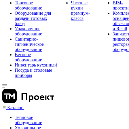
Торговое
Частные
BIM-
оборудование
кухни
проекти
Оборудование для
премиум-
Компле
раздачи готовых
класса
оснаще
блюд
объекто
Упаковочное
и Retail
оборудование
Запчаст
Санитарно-
пищевог
гигиеническое
рестора
оборудование
оборудо
Весовое
оборудование
Инвентарь кухонный
Посуда и столовые
приборы
Каталог
Тепловое
оборудование
Холодильное