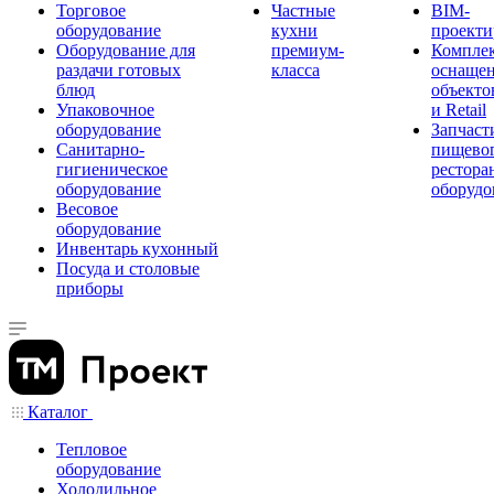
Торговое
Частные
BIM-
оборудование
кухни
проекти
Оборудование для
премиум-
Компле
раздачи готовых
класса
оснаще
блюд
объекто
Упаковочное
и Retail
оборудование
Запчаст
Санитарно-
пищевог
гигиеническое
рестора
оборудование
оборудо
Весовое
оборудование
Инвентарь кухонный
Посуда и столовые
приборы
Каталог
Тепловое
оборудование
Холодильное