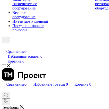
гигиеническое
рестора
оборудование
оборудо
Весовое
оборудование
Инвентарь кухонный
Посуда и столовые
приборы
Сравнение
0
Избранные товары
0
Корзина
0
Сравнение
0
Избранные товары
0
Корзина
0
Телефоны