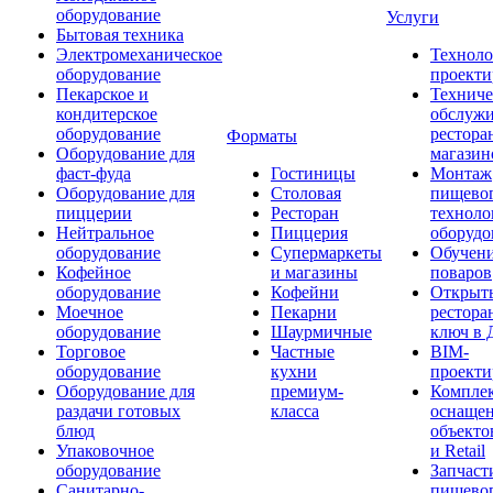
оборудование
Услуги
Бытовая техника
Электромеханическое
Техноло
оборудование
проекти
Пекарское и
Техниче
кондитерское
обслуж
оборудование
рестора
Форматы
Оборудование для
магазин
фаст-фуда
Гостиницы
Монтаж
Оборудование для
Столовая
пищево
пиццерии
Ресторан
техноло
Нейтральное
Пиццерия
оборудо
оборудование
Супермаркеты
Обучени
Кофейное
и магазины
поваров
оборудование
Кофейни
Открыт
Моечное
Пекарни
рестора
оборудование
Шаурмичные
ключ в 
Торговое
Частные
BIM-
оборудование
кухни
проекти
Оборудование для
премиум-
Компле
раздачи готовых
класса
оснаще
блюд
объекто
Упаковочное
и Retail
оборудование
Запчаст
Санитарно-
пищевог