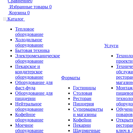
Сравнение
0
Избранные товары
0
Корзина
0
Каталог
Тепловое
оборудование
Холодильное
оборудование
Услуги
Бытовая техника
Электромеханическое
Техноло
оборудование
проекти
Пекарское и
Техниче
кондитерское
обслуж
оборудование
рестора
Форматы
Оборудование для
магазин
фаст-фуда
Гостиницы
Монтаж
Оборудование для
Столовая
пищево
пиццерии
Ресторан
техноло
Нейтральное
Пиццерия
оборудо
оборудование
Супермаркеты
Обучени
Кофейное
и магазины
поваров
оборудование
Кофейни
Открыт
Моечное
Пекарни
рестора
оборудование
Шаурмичные
ключ в 