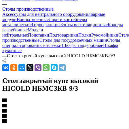
—
Столы производственные
Аксессуары для нейтрального оборудования
Барные
модули
Ванны моечные
Лари и контейнеры
металлические
Гидрофильтры
Зонты вентиляционные
Колоды
разрубочные
Модули
нейтральные
Подставки
Подтоварники
Полки
Рукомойники
Стел
производственные
Столы для посудомоечных машин
Столы
специализированные
Тележки
Шкафы гардеробные
Шкафы
кухонные
—
Стол закрытый купе высокий HICOLD НБМСЗКВ-9/3
Стол закрытый купе высокий
HICOLD НБМСЗКВ-9/3