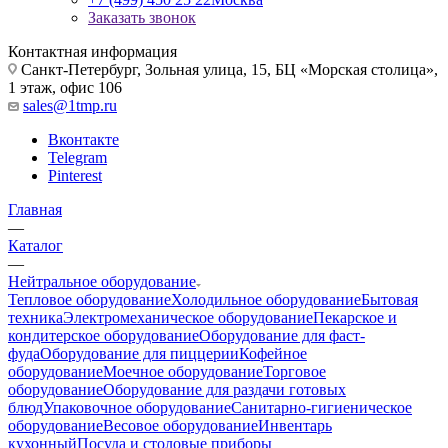
Заказать звонок
Контактная информация
Санкт-Петербург, Зольная улица, 15, БЦ «Морская столица»,
1 этаж, офис 106
sales@1tmp.ru
Вконтакте
Telegram
Pinterest
Главная
—
Каталог
—
Нейтральное оборудование
Тепловое оборудование
Холодильное оборудование
Бытовая
техника
Электромеханическое оборудование
Пекарское и
кондитерское оборудование
Оборудование для фаст-
фуда
Оборудование для пиццерии
Кофейное
оборудование
Моечное оборудование
Торговое
оборудование
Оборудование для раздачи готовых
блюд
Упаковочное оборудование
Санитарно-гигиеническое
оборудование
Весовое оборудование
Инвентарь
кухонный
Посуда и столовые приборы