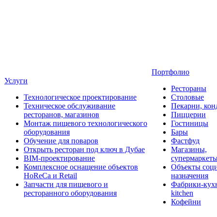
Портфолио
Услуги
Рестораны
Технологическое проектирование
Столовые
Техническое обслуживание
Пекарни, кон
ресторанов, магазинов
Пиццерии
Монтаж пищевого технологического
Гостиницы
оборудования
Бары
Обучение для поваров
Фастфуд
Открыть ресторан под ключ в Дубае
Магазины,
BIM-проектирование
супермаркет
Комплексное оснащение объектов
Объекты соц
HoReCa и Retail
назначения
Запчасти для пищевого и
Фабрики-кухн
ресторанного оборудования
kitchen
Кофейни