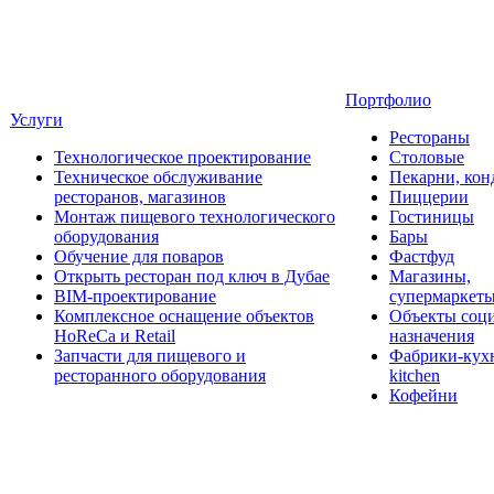
Портфолио
Услуги
Рестораны
Технологическое проектирование
Столовые
Техническое обслуживание
Пекарни, кон
ресторанов, магазинов
Пиццерии
Монтаж пищевого технологического
Гостиницы
оборудования
Бары
Обучение для поваров
Фастфуд
Открыть ресторан под ключ в Дубае
Магазины,
BIM-проектирование
супермаркет
Комплексное оснащение объектов
Объекты соц
HoReCa и Retail
назначения
Запчасти для пищевого и
Фабрики-кухн
ресторанного оборудования
kitchen
Кофейни