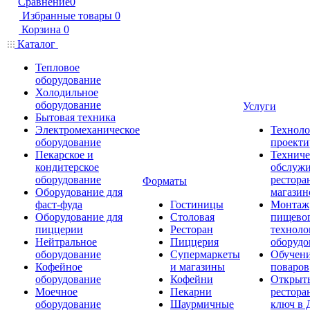
Сравнение
0
Избранные товары
0
Корзина
0
Каталог
Тепловое
оборудование
Холодильное
оборудование
Услуги
Бытовая техника
Электромеханическое
Техноло
оборудование
проекти
Пекарское и
Техниче
кондитерское
обслуж
оборудование
рестора
Форматы
Оборудование для
магазин
фаст-фуда
Гостиницы
Монтаж
Оборудование для
Столовая
пищево
пиццерии
Ресторан
техноло
Нейтральное
Пиццерия
оборудо
оборудование
Супермаркеты
Обучени
Кофейное
и магазины
поваров
оборудование
Кофейни
Открыт
Моечное
Пекарни
рестора
оборудование
Шаурмичные
ключ в 