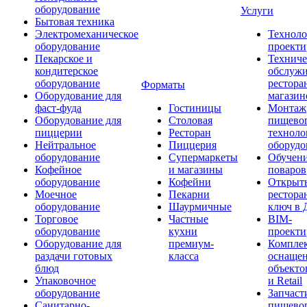
оборудование
Услуги
Бытовая техника
Электромеханическое
Техноло
оборудование
проекти
Пекарское и
Техниче
кондитерское
обслуж
оборудование
рестора
Форматы
Оборудование для
магазин
фаст-фуда
Гостиницы
Монтаж
Оборудование для
Столовая
пищево
пиццерии
Ресторан
техноло
Нейтральное
Пиццерия
оборудо
оборудование
Супермаркеты
Обучени
Кофейное
и магазины
поваров
оборудование
Кофейни
Открыт
Моечное
Пекарни
рестора
оборудование
Шаурмичные
ключ в 
Торговое
Частные
BIM-
оборудование
кухни
проекти
Оборудование для
премиум-
Компле
раздачи готовых
класса
оснаще
блюд
объекто
Упаковочное
и Retail
оборудование
Запчаст
Санитарно-
пищевог