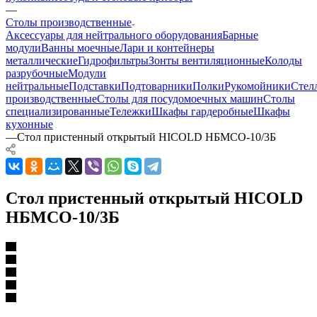
—
Столы производственные
Аксессуары для нейтрального оборудования
Барные
модули
Ванны моечные
Лари и контейнеры
металлические
Гидрофильтры
Зонты вентиляционные
Колоды
разрубочные
Модули
нейтральные
Подставки
Подтоварники
Полки
Рукомойники
Стел
производственные
Столы для посудомоечных машин
Столы
специализированные
Тележки
Шкафы гардеробные
Шкафы
кухонные
—
Стол пристенный открытый HICOLD НБМСО-10/3Б
Стол пристенный открытый HICOLD
НБМСО-10/3Б