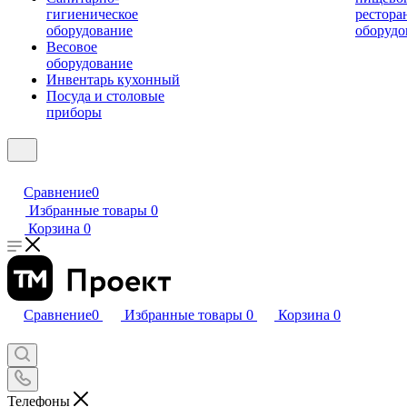
гигиеническое
рестора
оборудование
оборудо
Весовое
оборудование
Инвентарь кухонный
Посуда и столовые
приборы
Сравнение
0
Избранные товары
0
Корзина
0
Сравнение
0
Избранные товары
0
Корзина
0
Телефоны