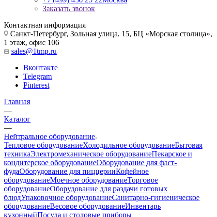
Заказать звонок
Контактная информация
Санкт-Петербург, Зольная улица, 15, БЦ «Морская столица»,
1 этаж, офис 106
sales@1tmp.ru
Вконтакте
Telegram
Pinterest
Главная
—
Каталог
—
Нейтральное оборудование
Тепловое оборудование
Холодильное оборудование
Бытовая
техника
Электромеханическое оборудование
Пекарское и
кондитерское оборудование
Оборудование для фаст-
фуда
Оборудование для пиццерии
Кофейное
оборудование
Моечное оборудование
Торговое
оборудование
Оборудование для раздачи готовых
блюд
Упаковочное оборудование
Санитарно-гигиеническое
оборудование
Весовое оборудование
Инвентарь
кухонный
Посуда и столовые приборы