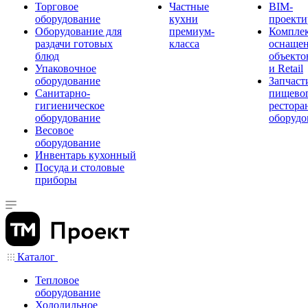
Торговое
Частные
BIM-
оборудование
кухни
проекти
Оборудование для
премиум-
Компле
раздачи готовых
класса
оснаще
блюд
объекто
Упаковочное
и Retail
оборудование
Запчаст
Санитарно-
пищевог
гигиеническое
рестора
оборудование
оборудо
Весовое
оборудование
Инвентарь кухонный
Посуда и столовые
приборы
Каталог
Тепловое
оборудование
Холодильное