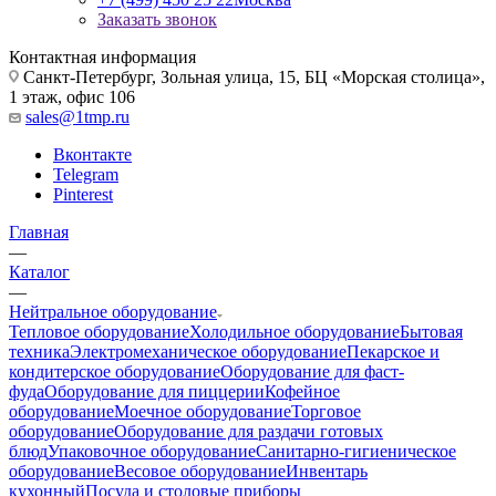
Заказать звонок
Контактная информация
Санкт-Петербург, Зольная улица, 15, БЦ «Морская столица»,
1 этаж, офис 106
sales@1tmp.ru
Вконтакте
Telegram
Pinterest
Главная
—
Каталог
—
Нейтральное оборудование
Тепловое оборудование
Холодильное оборудование
Бытовая
техника
Электромеханическое оборудование
Пекарское и
кондитерское оборудование
Оборудование для фаст-
фуда
Оборудование для пиццерии
Кофейное
оборудование
Моечное оборудование
Торговое
оборудование
Оборудование для раздачи готовых
блюд
Упаковочное оборудование
Санитарно-гигиеническое
оборудование
Весовое оборудование
Инвентарь
кухонный
Посуда и столовые приборы