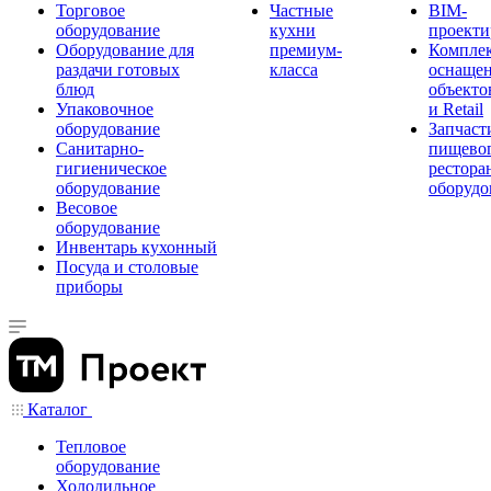
Торговое
Частные
BIM-
оборудование
кухни
проекти
Оборудование для
премиум-
Компле
раздачи готовых
класса
оснаще
блюд
объекто
Упаковочное
и Retail
оборудование
Запчаст
Санитарно-
пищевог
гигиеническое
рестора
оборудование
оборудо
Весовое
оборудование
Инвентарь кухонный
Посуда и столовые
приборы
Каталог
Тепловое
оборудование
Холодильное