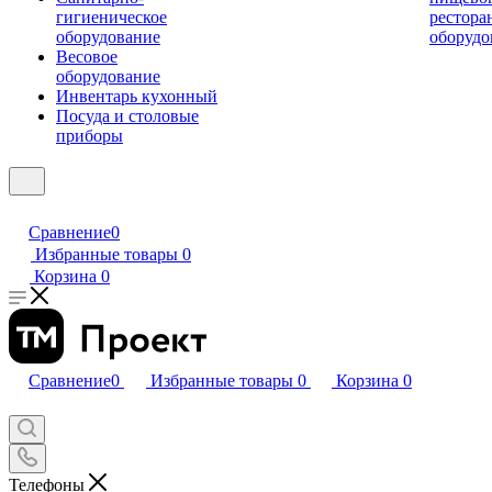
гигиеническое
рестора
оборудование
оборудо
Весовое
оборудование
Инвентарь кухонный
Посуда и столовые
приборы
Сравнение
0
Избранные товары
0
Корзина
0
Сравнение
0
Избранные товары
0
Корзина
0
Телефоны