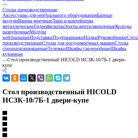
—
Столы производственные
Аксессуары для нейтрального оборудования
Барные
модули
Ванны моечные
Лари и контейнеры
металлические
Гидрофильтры
Зонты вентиляционные
Колоды
разрубочные
Модули
нейтральные
Подставки
Подтоварники
Полки
Рукомойники
Стел
производственные
Столы для посудомоечных машин
Столы
специализированные
Тележки
Шкафы гардеробные
Шкафы
кухонные
—
Стол производственный HICOLD НСЗК-10/7Б-1 двери-
купе
Стол производственный HICOLD
НСЗК-10/7Б-1 двери-купе