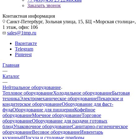
Заказать звонок
Контактная информация
Санкт-Петербург, Зольная улица, 15, БЦ «Морская столица»,
1 этаж, офис 106
sales@1tmp.ru
Вконтакте
Telegram
Pinterest
Главная
—
Каталог
—
Нейтральное оборудование
Тепловое оборудование
Холодильное оборудование
Бытовая
техника
Электромеханическое оборудование
Пекарское и
кондитерское оборудование
Оборудование для фаст-
фуда
Оборудование для пиццерии
Кофейное
оборудование
Моечное оборудование
Торговое
оборудование
Оборудование для раздачи готовых
блюд
Упаковочное оборудование
Санитарно-гигиеническое
оборудование
Весовое оборудование
Инвентарь
кухонный
Посуда и столовые приборы