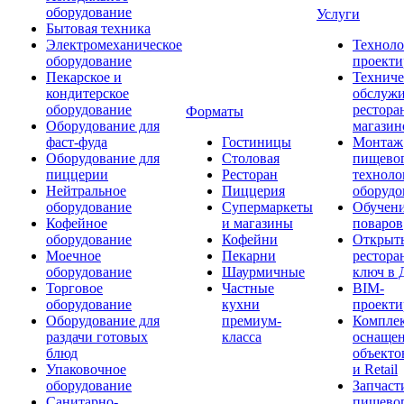
оборудование
Услуги
Бытовая техника
Электромеханическое
Техноло
оборудование
проекти
Пекарское и
Техниче
кондитерское
обслуж
оборудование
рестора
Форматы
Оборудование для
магазин
фаст-фуда
Гостиницы
Монтаж
Оборудование для
Столовая
пищево
пиццерии
Ресторан
техноло
Нейтральное
Пиццерия
оборудо
оборудование
Супермаркеты
Обучени
Кофейное
и магазины
поваров
оборудование
Кофейни
Открыт
Моечное
Пекарни
рестора
оборудование
Шаурмичные
ключ в 
Торговое
Частные
BIM-
оборудование
кухни
проекти
Оборудование для
премиум-
Компле
раздачи готовых
класса
оснаще
блюд
объекто
Упаковочное
и Retail
оборудование
Запчаст
Санитарно-
пищевог