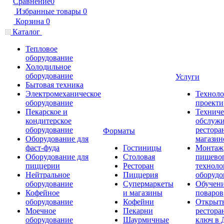
Сравнение
0
Избранные товары
0
Корзина
0
Каталог
Тепловое
оборудование
Холодильное
оборудование
Услуги
Бытовая техника
Электромеханическое
Техноло
оборудование
проекти
Пекарское и
Техниче
кондитерское
обслуж
оборудование
рестора
Форматы
Оборудование для
магазин
фаст-фуда
Гостиницы
Монтаж
Оборудование для
Столовая
пищево
пиццерии
Ресторан
техноло
Нейтральное
Пиццерия
оборудо
оборудование
Супермаркеты
Обучени
Кофейное
и магазины
поваров
оборудование
Кофейни
Открыт
Моечное
Пекарни
рестора
оборудование
Шаурмичные
ключ в 