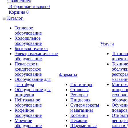
Сравнение
0
Избранные товары
0
Корзина
0
Каталог
Тепловое
оборудование
Холодильное
оборудование
Услуги
Бытовая техника
Электромеханическое
Техноло
оборудование
проекти
Пекарское и
Техниче
кондитерское
обслуж
оборудование
рестора
Форматы
Оборудование для
магазин
фаст-фуда
Гостиницы
Монтаж
Оборудование для
Столовая
пищево
пиццерии
Ресторан
техноло
Нейтральное
Пиццерия
оборудо
оборудование
Супермаркеты
Обучени
Кофейное
и магазины
поваров
оборудование
Кофейни
Открыт
Моечное
Пекарни
рестора
оборудование
Шаурмичные
ключ в 