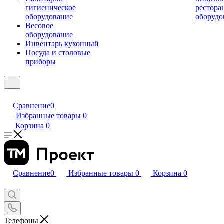
гигиеническое
рестора
оборудование
оборудо
Весовое
оборудование
Инвентарь кухонный
Посуда и столовые
приборы
Сравнение
0
Избранные товары
0
Корзина
0
Сравнение
0
Избранные товары
0
Корзина
0
Телефоны