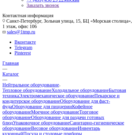
Заказать звонок
Контактная информация
Санкт-Петербург, Зольная улица, 15, БЦ «Морская столица»,
1 этаж, офис 106
sales@1tmp.ru
Вконтакте
Telegram
Pinterest
Главная
—
Каталог
—
Нейтральное оборудование
Тепловое оборудование
Холодильное оборудование
Бытовая
техника
Электромеханическое оборудование
Пекарское и
кондитерское оборудование
Оборудование для фаст-
фуда
Оборудование для пиццерии
Кофейное
оборудование
Моечное оборудование
Торговое
оборудование
Оборудование для раздачи готовых
блюд
Упаковочное оборудование
Санитарно-гигиеническое
оборудование
Весовое оборудование
Инвентарь
кухонный
Посуда и столовые приборы