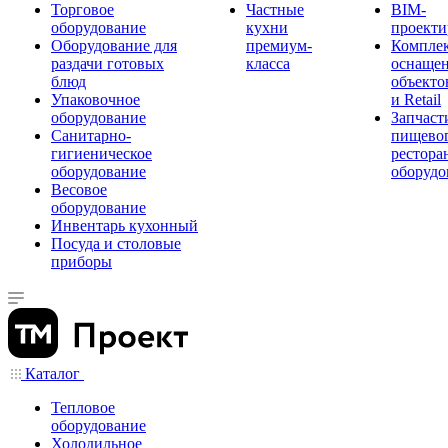
Торговое
Частные
BIM-
оборудование
кухни
проекти
Оборудование для
премиум-
Компле
раздачи готовых
класса
оснаще
блюд
объекто
Упаковочное
и Retail
оборудование
Запчаст
Санитарно-
пищевог
гигиеническое
рестора
оборудование
оборудо
Весовое
оборудование
Инвентарь кухонный
Посуда и столовые
приборы
Каталог
Тепловое
оборудование
Холодильное