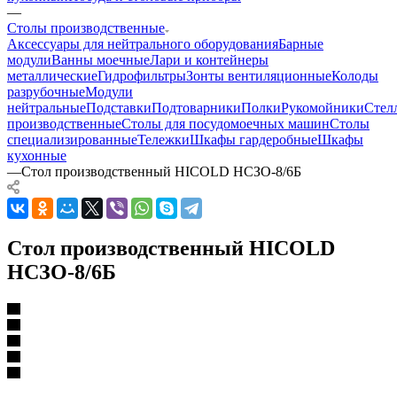
—
Столы производственные
Аксессуары для нейтрального оборудования
Барные
модули
Ванны моечные
Лари и контейнеры
металлические
Гидрофильтры
Зонты вентиляционные
Колоды
разрубочные
Модули
нейтральные
Подставки
Подтоварники
Полки
Рукомойники
Стел
производственные
Столы для посудомоечных машин
Столы
специализированные
Тележки
Шкафы гардеробные
Шкафы
кухонные
—
Стол производственный HICOLD НСЗО-8/6Б
Стол производственный HICOLD
НСЗО-8/6Б