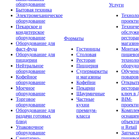
оборудование
Услуги
Бытовая техника
Электромеханическое
Техноло
оборудование
проекти
Пекарское и
Техниче
кондитерское
обслуж
оборудование
рестора
Форматы
Оборудование для
магазин
фаст-фуда
Гостиницы
Монтаж
Оборудование для
Столовая
пищево
пиццерии
Ресторан
техноло
Нейтральное
Пиццерия
оборудо
оборудование
Супермаркеты
Обучени
Кофейное
и магазины
поваров
оборудование
Кофейни
Открыт
Моечное
Пекарни
рестора
оборудование
Шаурмичные
ключ в 
Торговое
Частные
BIM-
оборудование
кухни
проекти
Оборудование для
премиум-
Компле
раздачи готовых
класса
оснаще
блюд
объекто
Упаковочное
и Retail
оборудование
Запчаст
Санитарно-
пищевог