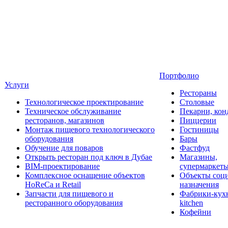
Портфолио
Услуги
Рестораны
Технологическое проектирование
Столовые
Техническое обслуживание
Пекарни, кон
ресторанов, магазинов
Пиццерии
Монтаж пищевого технологического
Гостиницы
оборудования
Бары
Обучение для поваров
Фастфуд
Открыть ресторан под ключ в Дубае
Магазины,
BIM-проектирование
супермаркет
Комплексное оснащение объектов
Объекты соц
HoReCa и Retail
назначения
Запчасти для пищевого и
Фабрики-кухн
ресторанного оборудования
kitchen
Кофейни