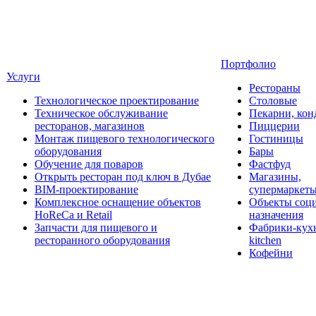
Портфолио
Услуги
Рестораны
Технологическое проектирование
Столовые
Техническое обслуживание
Пекарни, кон
ресторанов, магазинов
Пиццерии
Монтаж пищевого технологического
Гостиницы
оборудования
Бары
Обучение для поваров
Фастфуд
Открыть ресторан под ключ в Дубае
Магазины,
BIM-проектирование
супермаркет
Комплексное оснащение объектов
Объекты соц
HoReCa и Retail
назначения
Запчасти для пищевого и
Фабрики-кухн
ресторанного оборудования
kitchen
Кофейни