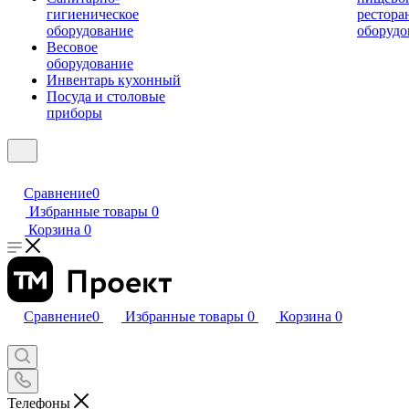
гигиеническое
рестора
оборудование
оборудо
Весовое
оборудование
Инвентарь кухонный
Посуда и столовые
приборы
Сравнение
0
Избранные товары
0
Корзина
0
Сравнение
0
Избранные товары
0
Корзина
0
Телефоны