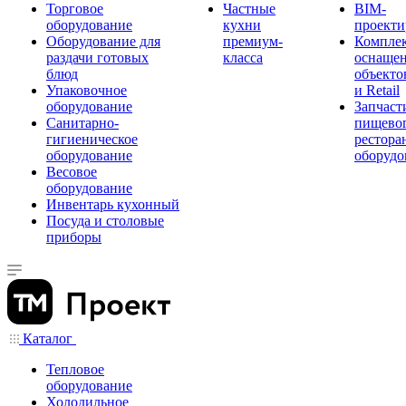
Торговое
Частные
BIM-
оборудование
кухни
проекти
Оборудование для
премиум-
Компле
раздачи готовых
класса
оснаще
блюд
объекто
Упаковочное
и Retail
оборудование
Запчаст
Санитарно-
пищевог
гигиеническое
рестора
оборудование
оборудо
Весовое
оборудование
Инвентарь кухонный
Посуда и столовые
приборы
Каталог
Тепловое
оборудование
Холодильное