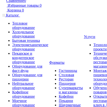
Сравнение
0
Избранные товары
0
Корзина
0
Каталог
Тепловое
оборудование
Холодильное
оборудование
Услуги
Бытовая техника
Электромеханическое
Техноло
оборудование
проекти
Пекарское и
Техниче
кондитерское
обслуж
оборудование
рестора
Форматы
Оборудование для
магазин
фаст-фуда
Гостиницы
Монтаж
Оборудование для
Столовая
пищево
пиццерии
Ресторан
техноло
Нейтральное
Пиццерия
оборудо
оборудование
Супермаркеты
Обучени
Кофейное
и магазины
поваров
оборудование
Кофейни
Открыт
Моечное
Пекарни
рестора
оборудование
Шаурмичные
ключ в 