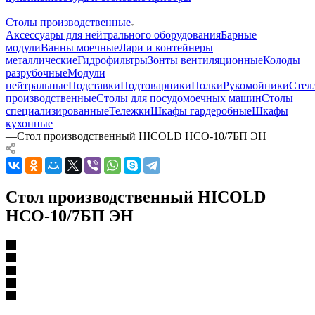
—
Столы производственные
Аксессуары для нейтрального оборудования
Барные
модули
Ванны моечные
Лари и контейнеры
металлические
Гидрофильтры
Зонты вентиляционные
Колоды
разрубочные
Модули
нейтральные
Подставки
Подтоварники
Полки
Рукомойники
Стел
производственные
Столы для посудомоечных машин
Столы
специализированные
Тележки
Шкафы гардеробные
Шкафы
кухонные
—
Стол производственный HICOLD НСО-10/7БП ЭН
Стол производственный HICOLD
НСО-10/7БП ЭН