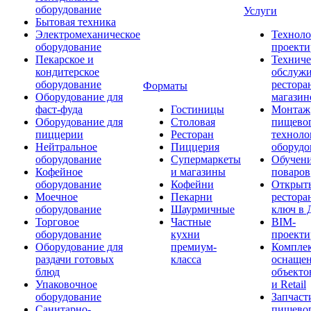
оборудование
Услуги
Бытовая техника
Электромеханическое
Техноло
оборудование
проекти
Пекарское и
Техниче
кондитерское
обслуж
оборудование
рестора
Форматы
Оборудование для
магазин
фаст-фуда
Гостиницы
Монтаж
Оборудование для
Столовая
пищево
пиццерии
Ресторан
техноло
Нейтральное
Пиццерия
оборудо
оборудование
Супермаркеты
Обучени
Кофейное
и магазины
поваров
оборудование
Кофейни
Открыт
Моечное
Пекарни
рестора
оборудование
Шаурмичные
ключ в 
Торговое
Частные
BIM-
оборудование
кухни
проекти
Оборудование для
премиум-
Компле
раздачи готовых
класса
оснаще
блюд
объекто
Упаковочное
и Retail
оборудование
Запчаст
Санитарно-
пищевог