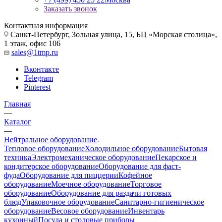
Заказать звонок
Контактная информация
Санкт-Петербург, Зольная улица, 15, БЦ «Морская столица»,
1 этаж, офис 106
sales@1tmp.ru
Вконтакте
Telegram
Pinterest
Главная
—
Каталог
—
Нейтральное оборудование
Тепловое оборудование
Холодильное оборудование
Бытовая
техника
Электромеханическое оборудование
Пекарское и
кондитерское оборудование
Оборудование для фаст-
фуда
Оборудование для пиццерии
Кофейное
оборудование
Моечное оборудование
Торговое
оборудование
Оборудование для раздачи готовых
блюд
Упаковочное оборудование
Санитарно-гигиеническое
оборудование
Весовое оборудование
Инвентарь
кухонный
Посуда и столовые приборы