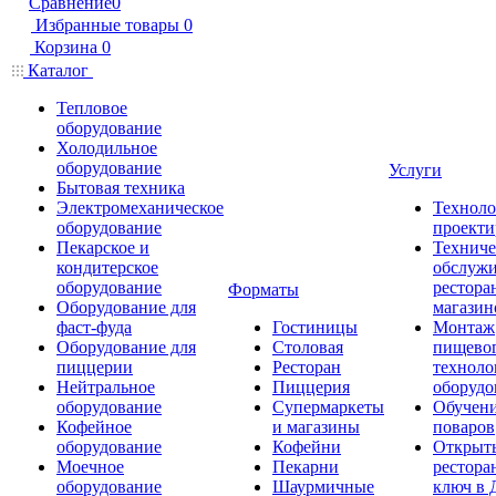
Сравнение
0
Избранные товары
0
Корзина
0
Каталог
Тепловое
оборудование
Холодильное
оборудование
Услуги
Бытовая техника
Электромеханическое
Техноло
оборудование
проекти
Пекарское и
Техниче
кондитерское
обслуж
оборудование
рестора
Форматы
Оборудование для
магазин
фаст-фуда
Гостиницы
Монтаж
Оборудование для
Столовая
пищево
пиццерии
Ресторан
техноло
Нейтральное
Пиццерия
оборудо
оборудование
Супермаркеты
Обучени
Кофейное
и магазины
поваров
оборудование
Кофейни
Открыт
Моечное
Пекарни
рестора
оборудование
Шаурмичные
ключ в 