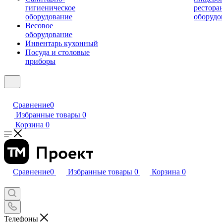
гигиеническое
рестора
оборудование
оборудо
Весовое
оборудование
Инвентарь кухонный
Посуда и столовые
приборы
Сравнение
0
Избранные товары
0
Корзина
0
Сравнение
0
Избранные товары
0
Корзина
0
Телефоны