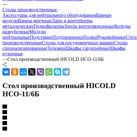
—
Столы производственные
Аксессуары для нейтрального оборудования
Барные
модули
Ванны моечные
Лари и контейнеры
металлические
Гидрофильтры
Зонты вентиляционные
Колоды
разрубочные
Модули
нейтральные
Подставки
Подтоварники
Полки
Рукомойники
Стел
производственные
Столы для посудомоечных машин
Столы
специализированные
Тележки
Шкафы гардеробные
Шкафы
кухонные
—
Стол производственный HICOLD НСО-11/6Б
Стол производственный HICOLD
НСО-11/6Б