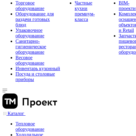
Торговое
Частные
BIM-
оборудование
кухни
проекти
Оборудование для
премиум-
Компле
раздачи готовых
класса
оснаще
блюд
объекто
Упаковочное
и Retail
оборудование
Запчаст
Санитарно-
пищевог
гигиеническое
рестора
оборудование
оборудо
Весовое
оборудование
Инвентарь кухонный
Посуда и столовые
приборы
Каталог
Тепловое
оборудование
Холодильное