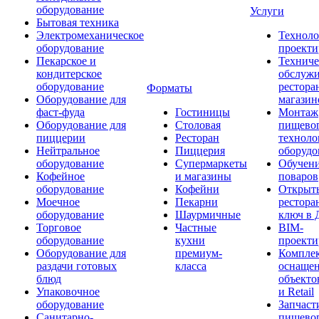
оборудование
Услуги
Бытовая техника
Электромеханическое
Техноло
оборудование
проекти
Пекарское и
Техниче
кондитерское
обслуж
оборудование
рестора
Форматы
Оборудование для
магазин
фаст-фуда
Гостиницы
Монтаж
Оборудование для
Столовая
пищево
пиццерии
Ресторан
техноло
Нейтральное
Пиццерия
оборудо
оборудование
Супермаркеты
Обучени
Кофейное
и магазины
поваров
оборудование
Кофейни
Открыт
Моечное
Пекарни
рестора
оборудование
Шаурмичные
ключ в 
Торговое
Частные
BIM-
оборудование
кухни
проекти
Оборудование для
премиум-
Компле
раздачи готовых
класса
оснаще
блюд
объекто
Упаковочное
и Retail
оборудование
Запчаст
Санитарно-
пищевог