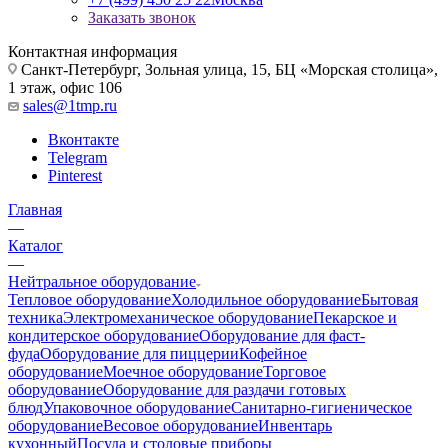
Заказать звонок
Контактная информация
Санкт-Петербург, Зольная улица, 15, БЦ «Морская столица»,
1 этаж, офис 106
sales@1tmp.ru
Вконтакте
Telegram
Pinterest
Главная
—
Каталог
—
Нейтральное оборудование
Тепловое оборудование
Холодильное оборудование
Бытовая
техника
Электромеханическое оборудование
Пекарское и
кондитерское оборудование
Оборудование для фаст-
фуда
Оборудование для пиццерии
Кофейное
оборудование
Моечное оборудование
Торговое
оборудование
Оборудование для раздачи готовых
блюд
Упаковочное оборудование
Санитарно-гигиеническое
оборудование
Весовое оборудование
Инвентарь
кухонный
Посуда и столовые приборы