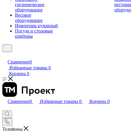
гигиеническое
рестора
оборудование
оборудо
Весовое
оборудование
Инвентарь кухонный
Посуда и столовые
приборы
Сравнение
0
Избранные товары
0
Корзина
0
Сравнение
0
Избранные товары
0
Корзина
0
Телефоны