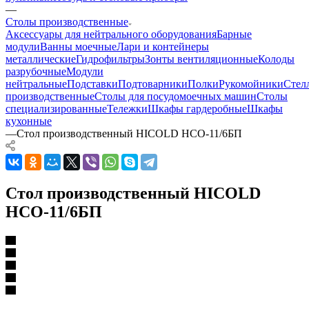
—
Столы производственные
Аксессуары для нейтрального оборудования
Барные
модули
Ванны моечные
Лари и контейнеры
металлические
Гидрофильтры
Зонты вентиляционные
Колоды
разрубочные
Модули
нейтральные
Подставки
Подтоварники
Полки
Рукомойники
Стел
производственные
Столы для посудомоечных машин
Столы
специализированные
Тележки
Шкафы гардеробные
Шкафы
кухонные
—
Стол производственный HICOLD НСО-11/6БП
Стол производственный HICOLD
НСО-11/6БП