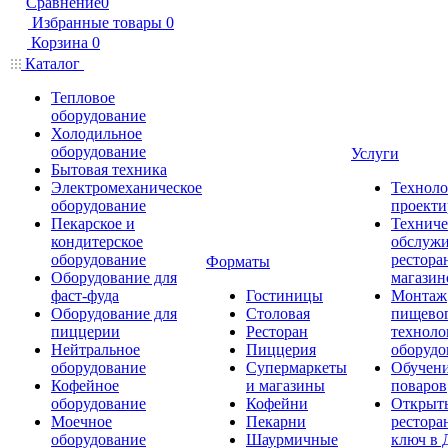
Сравнение
0
Избранные товары
0
Корзина
0
Каталог
Тепловое
оборудование
Холодильное
оборудование
Услуги
Бытовая техника
Электромеханическое
Техноло
оборудование
проекти
Пекарское и
Техниче
кондитерское
обслуж
оборудование
рестора
Форматы
Оборудование для
магазин
фаст-фуда
Гостиницы
Монтаж
Оборудование для
Столовая
пищево
пиццерии
Ресторан
техноло
Нейтральное
Пиццерия
оборудо
оборудование
Супермаркеты
Обучени
Кофейное
и магазины
поваров
оборудование
Кофейни
Открыт
Моечное
Пекарни
рестора
оборудование
Шаурмичные
ключ в 