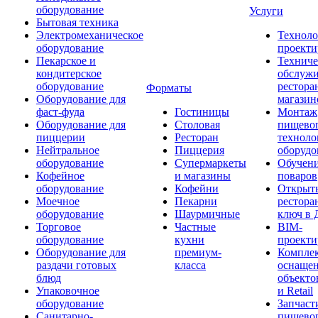
оборудование
Услуги
Бытовая техника
Электромеханическое
Техноло
оборудование
проекти
Пекарское и
Техниче
кондитерское
обслуж
оборудование
рестора
Форматы
Оборудование для
магазин
фаст-фуда
Гостиницы
Монтаж
Оборудование для
Столовая
пищево
пиццерии
Ресторан
техноло
Нейтральное
Пиццерия
оборудо
оборудование
Супермаркеты
Обучени
Кофейное
и магазины
поваров
оборудование
Кофейни
Открыт
Моечное
Пекарни
рестора
оборудование
Шаурмичные
ключ в 
Торговое
Частные
BIM-
оборудование
кухни
проекти
Оборудование для
премиум-
Компле
раздачи готовых
класса
оснаще
блюд
объекто
Упаковочное
и Retail
оборудование
Запчаст
Санитарно-
пищевог