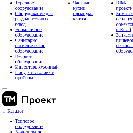
Торговое
Частные
BIM-
оборудование
кухни
проекти
Оборудование для
премиум-
Компле
раздачи готовых
класса
оснаще
блюд
объекто
Упаковочное
и Retail
оборудование
Запчаст
Санитарно-
пищевог
гигиеническое
рестора
оборудование
оборудо
Весовое
оборудование
Инвентарь кухонный
Посуда и столовые
приборы
Каталог
Тепловое
оборудование
Холодильное