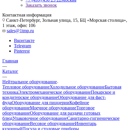
Заказать звонок
Контактная информация
Санкт-Петербург, Зольная улица, 15, БЦ «Морская столица»,
1 этаж, офис 106
sales@1tmp.ru
Вконтакте
Telegram
Pinterest
Главная
—
Каталог
—
Нейтральное оборудование
Тепловое оборудование
Холодильное оборудование
Бытовая
техника
Электромеханическое оборудование
Пекарское и
кондитерское оборудование
Оборудование для фаст-
фуда
Оборудование для пиццерии
Кофейное
оборудование
Моечное оборудование
Торговое
оборудование
Оборудование для раздачи готовых
блюд
Упаковочное оборудование
Санитарно-гигиеническое
оборудование
Весовое оборудование
Инвентарь
кухонный
Посуда и столовые приборы