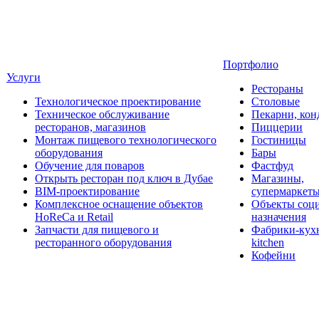
Портфолио
Услуги
Рестораны
Технологическое проектирование
Столовые
Техническое обслуживание
Пекарни, кон
ресторанов, магазинов
Пиццерии
Монтаж пищевого технологического
Гостиницы
оборудования
Бары
Обучение для поваров
Фастфуд
Открыть ресторан под ключ в Дубае
Магазины,
BIM-проектирование
супермаркет
Комплексное оснащение объектов
Объекты соц
HoReCa и Retail
назначения
Запчасти для пищевого и
Фабрики-кухн
ресторанного оборудования
kitchen
Кофейни