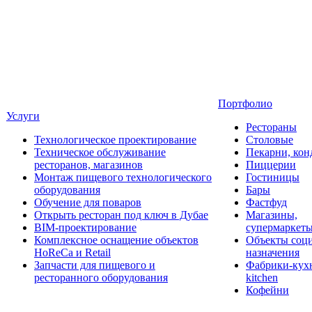
Портфолио
Услуги
Рестораны
Технологическое проектирование
Столовые
Техническое обслуживание
Пекарни, кон
ресторанов, магазинов
Пиццерии
Монтаж пищевого технологического
Гостиницы
оборудования
Бары
Обучение для поваров
Фастфуд
Открыть ресторан под ключ в Дубае
Магазины,
BIM-проектирование
супермаркет
Комплексное оснащение объектов
Объекты соц
HoReCa и Retail
назначения
Запчасти для пищевого и
Фабрики-кухн
ресторанного оборудования
kitchen
Кофейни