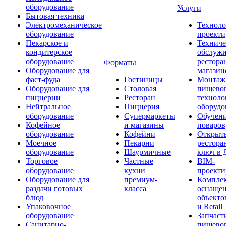
оборудование
Услуги
Бытовая техника
Электромеханическое
Техноло
оборудование
проекти
Пекарское и
Техниче
кондитерское
обслуж
оборудование
рестора
Форматы
Оборудование для
магазин
фаст-фуда
Гостиницы
Монтаж
Оборудование для
Столовая
пищево
пиццерии
Ресторан
техноло
Нейтральное
Пиццерия
оборудо
оборудование
Супермаркеты
Обучени
Кофейное
и магазины
поваров
оборудование
Кофейни
Открыт
Моечное
Пекарни
рестора
оборудование
Шаурмичные
ключ в 
Торговое
Частные
BIM-
оборудование
кухни
проекти
Оборудование для
премиум-
Компле
раздачи готовых
класса
оснаще
блюд
объекто
Упаковочное
и Retail
оборудование
Запчаст
Санитарно-
пищевог