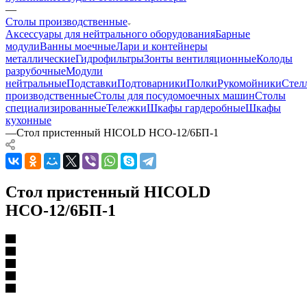
—
Столы производственные
Аксессуары для нейтрального оборудования
Барные
модули
Ванны моечные
Лари и контейнеры
металлические
Гидрофильтры
Зонты вентиляционные
Колоды
разрубочные
Модули
нейтральные
Подставки
Подтоварники
Полки
Рукомойники
Стел
производственные
Столы для посудомоечных машин
Столы
специализированные
Тележки
Шкафы гардеробные
Шкафы
кухонные
—
Стол пристенный HICOLD НСО-12/6БП-1
Стол пристенный HICOLD
НСО-12/6БП-1