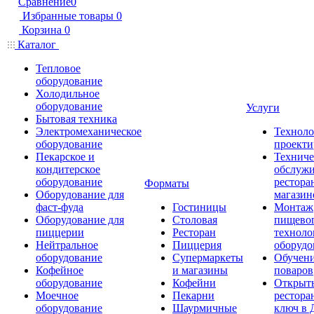
Сравнение
0
Избранные товары
0
Корзина
0
Каталог
Тепловое
оборудование
Холодильное
оборудование
Услуги
Бытовая техника
Электромеханическое
Техноло
оборудование
проекти
Пекарское и
Техниче
кондитерское
обслуж
оборудование
рестора
Форматы
Оборудование для
магазин
фаст-фуда
Гостиницы
Монтаж
Оборудование для
Столовая
пищево
пиццерии
Ресторан
техноло
Нейтральное
Пиццерия
оборудо
оборудование
Супермаркеты
Обучени
Кофейное
и магазины
поваров
оборудование
Кофейни
Открыт
Моечное
Пекарни
рестора
оборудование
Шаурмичные
ключ в 