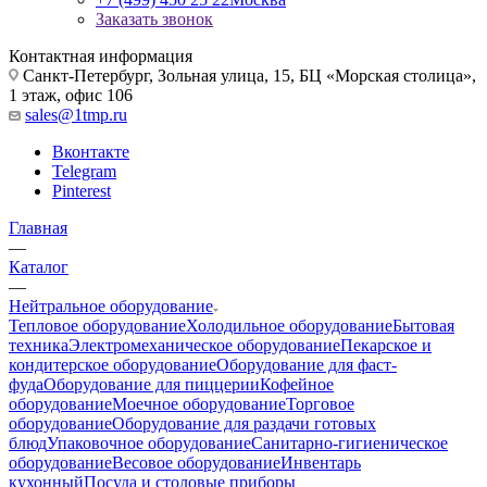
Заказать звонок
Контактная информация
Санкт-Петербург, Зольная улица, 15, БЦ «Морская столица»,
1 этаж, офис 106
sales@1tmp.ru
Вконтакте
Telegram
Pinterest
Главная
—
Каталог
—
Нейтральное оборудование
Тепловое оборудование
Холодильное оборудование
Бытовая
техника
Электромеханическое оборудование
Пекарское и
кондитерское оборудование
Оборудование для фаст-
фуда
Оборудование для пиццерии
Кофейное
оборудование
Моечное оборудование
Торговое
оборудование
Оборудование для раздачи готовых
блюд
Упаковочное оборудование
Санитарно-гигиеническое
оборудование
Весовое оборудование
Инвентарь
кухонный
Посуда и столовые приборы