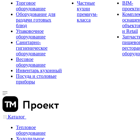
Торговое
Частные
BIM-
оборудование
кухни
проекти
Оборудование для
премиум-
Компле
раздачи готовых
класса
оснаще
блюд
объекто
Упаковочное
и Retail
оборудование
Запчаст
Санитарно-
пищевог
гигиеническое
рестора
оборудование
оборудо
Весовое
оборудование
Инвентарь кухонный
Посуда и столовые
приборы
Каталог
Тепловое
оборудование
Холодильное