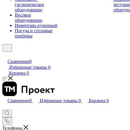
гигиеническое
рестора
оборудование
оборудо
Весовое
оборудование
Инвентарь кухонный
Посуда и столовые
приборы
Сравнение
0
Избранные товары
0
Корзина
0
Сравнение
0
Избранные товары
0
Корзина
0
Телефоны