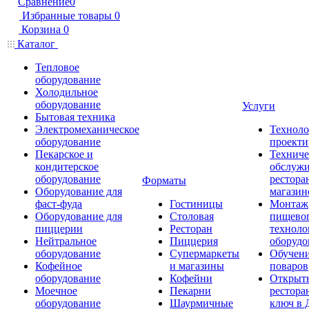
Сравнение
0
Избранные товары
0
Корзина
0
Каталог
Тепловое
оборудование
Холодильное
оборудование
Услуги
Бытовая техника
Электромеханическое
Техноло
оборудование
проекти
Пекарское и
Техниче
кондитерское
обслуж
оборудование
рестора
Форматы
Оборудование для
магазин
фаст-фуда
Гостиницы
Монтаж
Оборудование для
Столовая
пищево
пиццерии
Ресторан
техноло
Нейтральное
Пиццерия
оборудо
оборудование
Супермаркеты
Обучени
Кофейное
и магазины
поваров
оборудование
Кофейни
Открыт
Моечное
Пекарни
рестора
оборудование
Шаурмичные
ключ в 