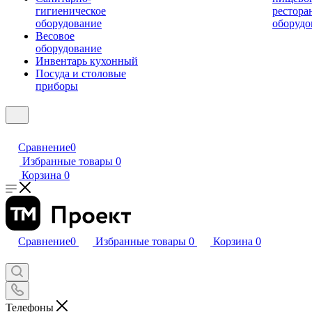
гигиеническое
рестора
оборудование
оборудо
Весовое
оборудование
Инвентарь кухонный
Посуда и столовые
приборы
Сравнение
0
Избранные товары
0
Корзина
0
Сравнение
0
Избранные товары
0
Корзина
0
Телефоны