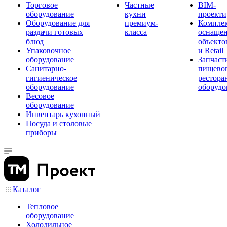
Торговое
Частные
BIM-
оборудование
кухни
проекти
Оборудование для
премиум-
Компле
раздачи готовых
класса
оснаще
блюд
объекто
Упаковочное
и Retail
оборудование
Запчаст
Санитарно-
пищевог
гигиеническое
рестора
оборудование
оборудо
Весовое
оборудование
Инвентарь кухонный
Посуда и столовые
приборы
Каталог
Тепловое
оборудование
Холодильное