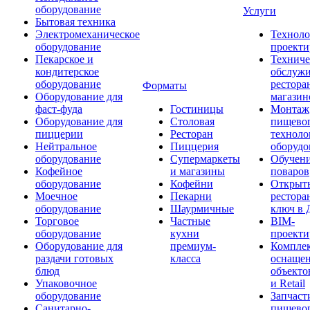
оборудование
Услуги
Бытовая техника
Электромеханическое
Техноло
оборудование
проекти
Пекарское и
Техниче
кондитерское
обслуж
оборудование
рестора
Форматы
Оборудование для
магазин
фаст-фуда
Гостиницы
Монтаж
Оборудование для
Столовая
пищево
пиццерии
Ресторан
техноло
Нейтральное
Пиццерия
оборудо
оборудование
Супермаркеты
Обучени
Кофейное
и магазины
поваров
оборудование
Кофейни
Открыт
Моечное
Пекарни
рестора
оборудование
Шаурмичные
ключ в 
Торговое
Частные
BIM-
оборудование
кухни
проекти
Оборудование для
премиум-
Компле
раздачи готовых
класса
оснаще
блюд
объекто
Упаковочное
и Retail
оборудование
Запчаст
Санитарно-
пищевог