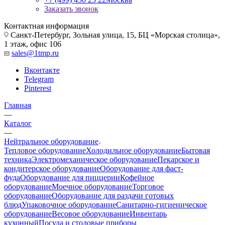
Заказать звонок
Контактная информация
Санкт-Петербург, Зольная улица, 15, БЦ «Морская столица»,
1 этаж, офис 106
sales@1tmp.ru
Вконтакте
Telegram
Pinterest
Главная
—
Каталог
—
Нейтральное оборудование
Тепловое оборудование
Холодильное оборудование
Бытовая
техника
Электромеханическое оборудование
Пекарское и
кондитерское оборудование
Оборудование для фаст-
фуда
Оборудование для пиццерии
Кофейное
оборудование
Моечное оборудование
Торговое
оборудование
Оборудование для раздачи готовых
блюд
Упаковочное оборудование
Санитарно-гигиеническое
оборудование
Весовое оборудование
Инвентарь
кухонный
Посуда и столовые приборы