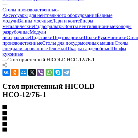
—
Столы производственные
Аксессуары для нейтрального оборудования
Барные
модули
Ванны моечные
Лари и контейнеры
металлические
Гидрофильтры
Зонты вентиляционные
Колоды
разрубочные
Модули
нейтральные
Подставки
Подтоварники
Полки
Рукомойники
Стел
производственные
Столы для посудомоечных машин
Столы
специализированные
Тележки
Шкафы гардеробные
Шкафы
кухонные
—
Стол пристенный HICOLD НСО-12/7Б-1
Стол пристенный HICOLD
НСО-12/7Б-1