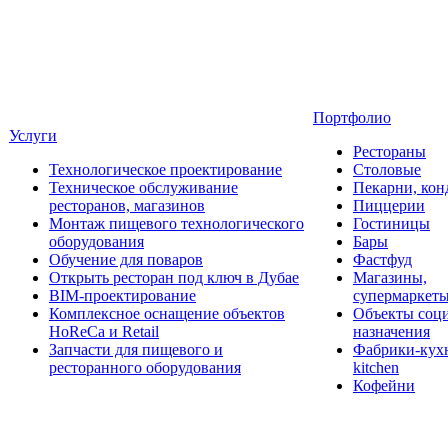
Портфолио
Услуги
Рестораны
Технологическое проектирование
Столовые
Техническое обслуживание
Пекарни, кон
ресторанов, магазинов
Пиццерии
Монтаж пищевого технологического
Гостиницы
оборудования
Бары
Обучение для поваров
Фастфуд
Открыть ресторан под ключ в Дубае
Магазины,
BIM-проектирование
супермаркет
Комплексное оснащение объектов
Объекты соц
HoReCa и Retail
назначения
Запчасти для пищевого и
Фабрики-кухн
ресторанного оборудования
kitchen
Кофейни