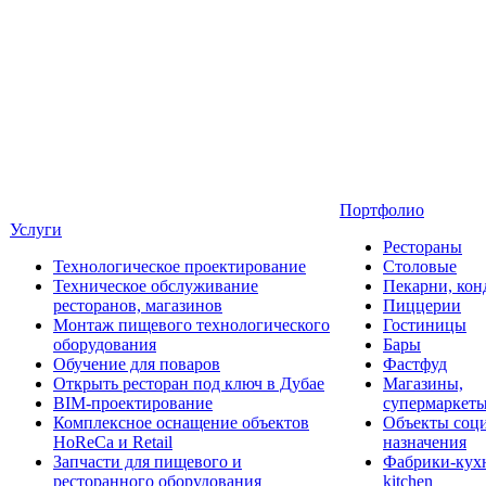
Портфолио
Услуги
Рестораны
Технологическое проектирование
Столовые
Техническое обслуживание
Пекарни, кон
ресторанов, магазинов
Пиццерии
Монтаж пищевого технологического
Гостиницы
оборудования
Бары
Обучение для поваров
Фастфуд
Открыть ресторан под ключ в Дубае
Магазины,
BIM-проектирование
супермаркет
Комплексное оснащение объектов
Объекты соц
HoReCa и Retail
назначения
Запчасти для пищевого и
Фабрики-кухн
ресторанного оборудования
kitchen