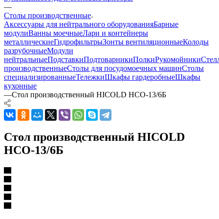
—
Столы производственные
Аксессуары для нейтрального оборудования
Барные
модули
Ванны моечные
Лари и контейнеры
металлические
Гидрофильтры
Зонты вентиляционные
Колоды
разрубочные
Модули
нейтральные
Подставки
Подтоварники
Полки
Рукомойники
Стел
производственные
Столы для посудомоечных машин
Столы
специализированные
Тележки
Шкафы гардеробные
Шкафы
кухонные
—
Стол производственный HICOLD НСО-13/6Б
Стол производственный HICOLD
НСО-13/6Б