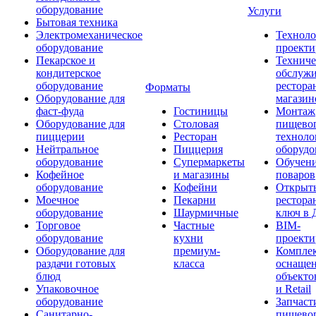
оборудование
Услуги
Бытовая техника
Электромеханическое
Техноло
оборудование
проекти
Пекарское и
Техниче
кондитерское
обслуж
оборудование
рестора
Форматы
Оборудование для
магазин
фаст-фуда
Гостиницы
Монтаж
Оборудование для
Столовая
пищево
пиццерии
Ресторан
техноло
Нейтральное
Пиццерия
оборудо
оборудование
Супермаркеты
Обучени
Кофейное
и магазины
поваров
оборудование
Кофейни
Открыт
Моечное
Пекарни
рестора
оборудование
Шаурмичные
ключ в 
Торговое
Частные
BIM-
оборудование
кухни
проекти
Оборудование для
премиум-
Компле
раздачи готовых
класса
оснаще
блюд
объекто
Упаковочное
и Retail
оборудование
Запчаст
Санитарно-
пищевог