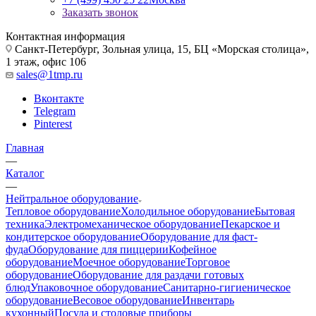
Заказать звонок
Контактная информация
Санкт-Петербург, Зольная улица, 15, БЦ «Морская столица»,
1 этаж, офис 106
sales@1tmp.ru
Вконтакте
Telegram
Pinterest
Главная
—
Каталог
—
Нейтральное оборудование
Тепловое оборудование
Холодильное оборудование
Бытовая
техника
Электромеханическое оборудование
Пекарское и
кондитерское оборудование
Оборудование для фаст-
фуда
Оборудование для пиццерии
Кофейное
оборудование
Моечное оборудование
Торговое
оборудование
Оборудование для раздачи готовых
блюд
Упаковочное оборудование
Санитарно-гигиеническое
оборудование
Весовое оборудование
Инвентарь
кухонный
Посуда и столовые приборы