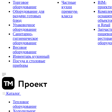
Торговое
Частные
BIM-
оборудование
кухни
проекти
Оборудование для
премиум-
Компле
раздачи готовых
класса
оснаще
блюд
объекто
Упаковочное
и Retail
оборудование
Запчаст
Санитарно-
пищевог
гигиеническое
рестора
оборудование
оборудо
Весовое
оборудование
Инвентарь кухонный
Посуда и столовые
приборы
Каталог
Тепловое
оборудование
Холодильное