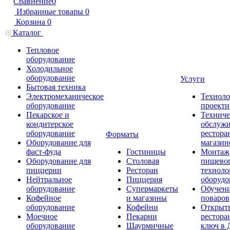
Сравнение
0
Избранные товары
0
Корзина
0
Каталог
Тепловое
оборудование
Холодильное
оборудование
Услуги
Бытовая техника
Электромеханическое
Техноло
оборудование
проекти
Пекарское и
Техниче
кондитерское
обслуж
оборудование
рестора
Форматы
Оборудование для
магазин
фаст-фуда
Гостиницы
Монтаж
Оборудование для
Столовая
пищево
пиццерии
Ресторан
техноло
Нейтральное
Пиццерия
оборудо
оборудование
Супермаркеты
Обучени
Кофейное
и магазины
поваров
оборудование
Кофейни
Открыт
Моечное
Пекарни
рестора
оборудование
Шаурмичные
ключ в 