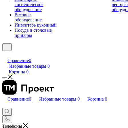
гигиеническое
рестора
оборудование
оборудо
Весовое
оборудование
Инвентарь кухонный
Посуда и столовые
приборы
Сравнение
0
Избранные товары
0
Корзина
0
Сравнение
0
Избранные товары
0
Корзина
0
Телефоны