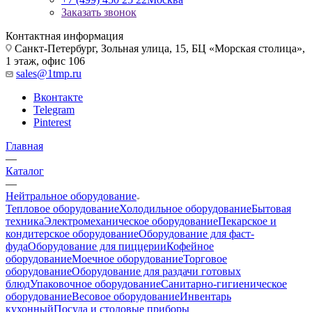
Заказать звонок
Контактная информация
Санкт-Петербург, Зольная улица, 15, БЦ «Морская столица»,
1 этаж, офис 106
sales@1tmp.ru
Вконтакте
Telegram
Pinterest
Главная
—
Каталог
—
Нейтральное оборудование
Тепловое оборудование
Холодильное оборудование
Бытовая
техника
Электромеханическое оборудование
Пекарское и
кондитерское оборудование
Оборудование для фаст-
фуда
Оборудование для пиццерии
Кофейное
оборудование
Моечное оборудование
Торговое
оборудование
Оборудование для раздачи готовых
блюд
Упаковочное оборудование
Санитарно-гигиеническое
оборудование
Весовое оборудование
Инвентарь
кухонный
Посуда и столовые приборы