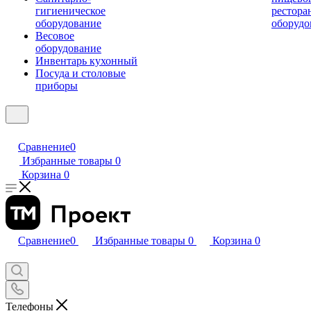
гигиеническое
рестора
оборудование
оборудо
Весовое
оборудование
Инвентарь кухонный
Посуда и столовые
приборы
Сравнение
0
Избранные товары
0
Корзина
0
Сравнение
0
Избранные товары
0
Корзина
0
Телефоны