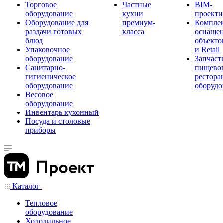
Торговое
Частные
BIM-
оборудование
кухни
проекти
Оборудование для
премиум-
Компле
раздачи готовых
класса
оснаще
блюд
объекто
Упаковочное
и Retail
оборудование
Запчаст
Санитарно-
пищевог
гигиеническое
рестора
оборудование
оборудо
Весовое
оборудование
Инвентарь кухонный
Посуда и столовые
приборы
Каталог
Тепловое
оборудование
Холодильное