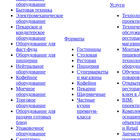
оборудование
Услуги
Бытовая техника
Электромеханическое
Техноло
оборудование
проекти
Пекарское и
Техниче
кондитерское
обслуж
оборудование
рестора
Форматы
Оборудование для
магазин
фаст-фуда
Гостиницы
Монтаж
Оборудование для
Столовая
пищево
пиццерии
Ресторан
техноло
Нейтральное
Пиццерия
оборудо
оборудование
Супермаркеты
Обучени
Кофейное
и магазины
поваров
оборудование
Кофейни
Открыт
Моечное
Пекарни
рестора
оборудование
Шаурмичные
ключ в 
Торговое
Частные
BIM-
оборудование
кухни
проекти
Оборудование для
премиум-
Компле
раздачи готовых
класса
оснаще
блюд
объекто
Упаковочное
и Retail
оборудование
Запчаст
Санитарно-
пищевог