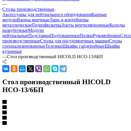
—
Столы производственные
Аксессуары для нейтрального оборудования
Барные
модули
Ванны моечные
Лари и контейнеры
металлические
Гидрофильтры
Зонты вентиляционные
Колоды
разрубочные
Модули
нейтральные
Подставки
Подтоварники
Полки
Рукомойники
Стел
производственные
Столы для посудомоечных машин
Столы
специализированные
Тележки
Шкафы гардеробные
Шкафы
кухонные
—
Стол производственный HICOLD НСО-13/6БП
Стол производственный HICOLD
НСО-13/6БП