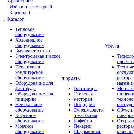
Сравнение
0
Избранные товары
0
Корзина
0
Каталог
Тепловое
оборудование
Холодильное
оборудование
Услуги
Бытовая техника
Электромеханическое
Техноло
оборудование
проекти
Пекарское и
Техниче
кондитерское
обслуж
оборудование
рестора
Форматы
Оборудование для
магазин
фаст-фуда
Гостиницы
Монтаж
Оборудование для
Столовая
пищево
пиццерии
Ресторан
техноло
Нейтральное
Пиццерия
оборудо
оборудование
Супермаркеты
Обучени
Кофейное
и магазины
поваров
оборудование
Кофейни
Открыт
Моечное
Пекарни
рестора
оборудование
Шаурмичные
ключ в 