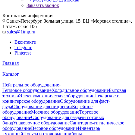
Заказать звонок
Контактная информация
Санкт-Петербург, Зольная улица, 15, БЦ «Морская столица»,
1 этаж, офис 106
sales@1tmp.ru
Вконтакте
Telegram
Pinterest
Главная
—
Каталог
—
Нейтральное оборудование
Тепловое оборудование
Холодильное оборудование
Бытовая
техника
Электромеханическое оборудование
Пекарское и
кондитерское оборудование
Оборудование для фаст-
фуда
Оборудование для пиццерии
Кофейное
оборудование
Моечное оборудование
Торговое
оборудование
Оборудование для раздачи готовых
блюд
Упаковочное оборудование
Санитарно-гигиеническое
оборудование
Весовое оборудование
Инвентарь
кухонный
Посуда и столовые приборы