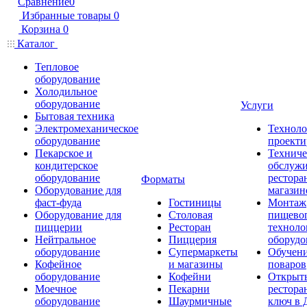
Сравнение
0
Избранные товары
0
Корзина
0
Каталог
Тепловое
оборудование
Холодильное
оборудование
Услуги
Бытовая техника
Электромеханическое
Техноло
оборудование
проекти
Пекарское и
Техниче
кондитерское
обслуж
оборудование
рестора
Форматы
Оборудование для
магазин
фаст-фуда
Гостиницы
Монтаж
Оборудование для
Столовая
пищево
пиццерии
Ресторан
техноло
Нейтральное
Пиццерия
оборудо
оборудование
Супермаркеты
Обучени
Кофейное
и магазины
поваров
оборудование
Кофейни
Открыт
Моечное
Пекарни
рестора
оборудование
Шаурмичные
ключ в 