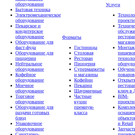
оборудование
Услуги
Бытовая техника
Электромеханическое
Техноло
оборудование
проекти
Пекарское и
Техниче
кондитерское
обслуж
оборудование
рестора
Форматы
Оборудование для
магазин
фаст-фуда
Гостиницы
Монтаж
Оборудование для
Столовая
пищево
пиццерии
Ресторан
техноло
Нейтральное
Пиццерия
оборудо
оборудование
Супермаркеты
Обучени
Кофейное
и магазины
поваров
оборудование
Кофейни
Открыт
Моечное
Пекарни
рестора
оборудование
Шаурмичные
ключ в 
Торговое
Частные
BIM-
оборудование
кухни
проекти
Оборудование для
премиум-
Компле
раздачи готовых
класса
оснаще
блюд
объекто
Упаковочное
и Retail
оборудование
Запчаст
Санитарно-
пищевог