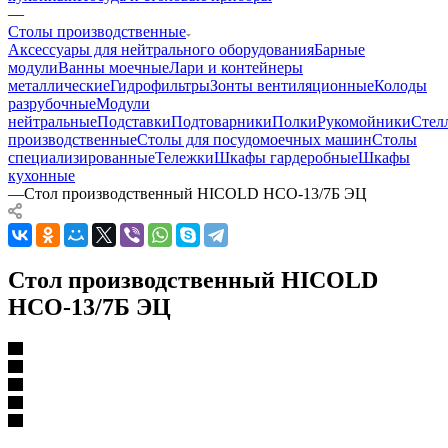
—
Столы производственные
Аксессуары для нейтрального оборудования
Барные
модули
Ванны моечные
Лари и контейнеры
металлические
Гидрофильтры
Зонты вентиляционные
Колоды
разрубочные
Модули
нейтральные
Подставки
Подтоварники
Полки
Рукомойники
Стел
производственные
Столы для посудомоечных машин
Столы
специализированные
Тележки
Шкафы гардеробные
Шкафы
кухонные
—
Стол производственный HICOLD НСО-13/7Б ЭЦ
Стол производственный HICOLD
НСО-13/7Б ЭЦ