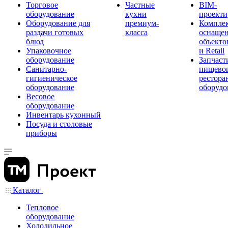
Торговое
Частные
BIM-
оборудование
кухни
проекти
Оборудование для
премиум-
Компле
раздачи готовых
класса
оснаще
блюд
объекто
Упаковочное
и Retail
оборудование
Запчаст
Санитарно-
пищевог
гигиеническое
рестора
оборудование
оборудо
Весовое
оборудование
Инвентарь кухонный
Посуда и столовые
приборы
Каталог
Тепловое
оборудование
Холодильное