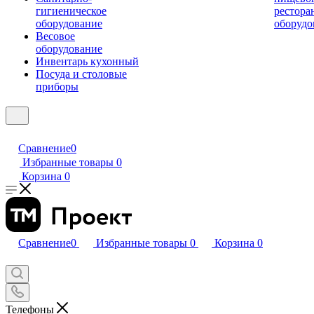
гигиеническое
рестора
оборудование
оборудо
Весовое
оборудование
Инвентарь кухонный
Посуда и столовые
приборы
Сравнение
0
Избранные товары
0
Корзина
0
Сравнение
0
Избранные товары
0
Корзина
0
Телефоны