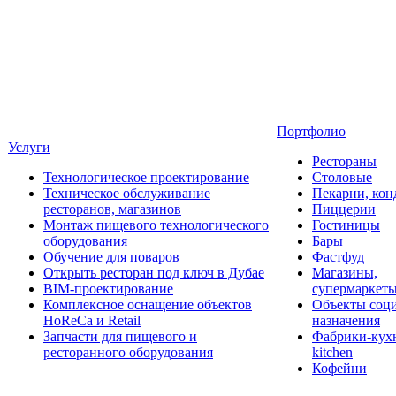
Портфолио
Услуги
Рестораны
Технологическое проектирование
Столовые
Техническое обслуживание
Пекарни, кон
ресторанов, магазинов
Пиццерии
Монтаж пищевого технологического
Гостиницы
оборудования
Бары
Обучение для поваров
Фастфуд
Открыть ресторан под ключ в Дубае
Магазины,
BIM-проектирование
супермаркет
Комплексное оснащение объектов
Объекты соц
HoReCa и Retail
назначения
Запчасти для пищевого и
Фабрики-кухн
ресторанного оборудования
kitchen
Кофейни