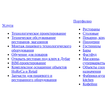
Портфолио
Услуги
Рестораны
Технологическое проектирование
Столовые
Техническое обслуживание
Пекарни, кон
ресторанов, магазинов
Пиццерии
Монтаж пищевого технологического
Гостиницы
оборудования
Бары
Обучение для поваров
Фастфуд
Открыть ресторан под ключ в Дубае
Магазины,
BIM-проектирование
супермаркет
Комплексное оснащение объектов
Объекты соц
HoReCa и Retail
назначения
Запчасти для пищевого и
Фабрики-кухн
ресторанного оборудования
kitchen
Кофейни