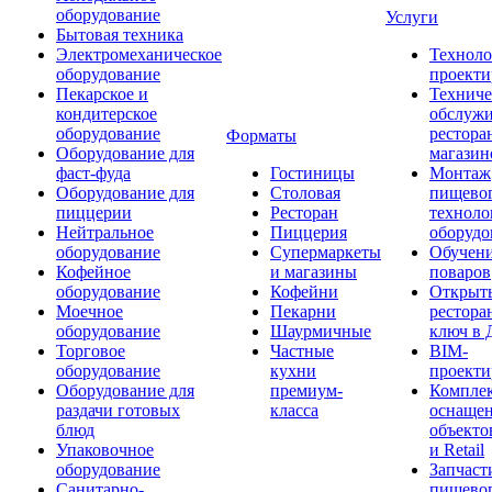
оборудование
Услуги
Бытовая техника
Электромеханическое
Техноло
оборудование
проекти
Пекарское и
Техниче
кондитерское
обслуж
оборудование
рестора
Форматы
Оборудование для
магазин
фаст-фуда
Гостиницы
Монтаж
Оборудование для
Столовая
пищево
пиццерии
Ресторан
техноло
Нейтральное
Пиццерия
оборудо
оборудование
Супермаркеты
Обучени
Кофейное
и магазины
поваров
оборудование
Кофейни
Открыт
Моечное
Пекарни
рестора
оборудование
Шаурмичные
ключ в 
Торговое
Частные
BIM-
оборудование
кухни
проекти
Оборудование для
премиум-
Компле
раздачи готовых
класса
оснаще
блюд
объекто
Упаковочное
и Retail
оборудование
Запчаст
Санитарно-
пищевог