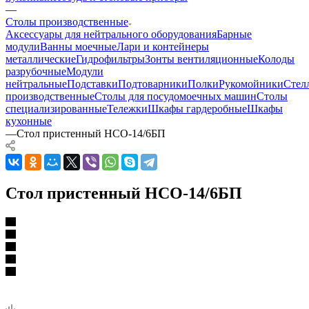
—
Столы производственные
Аксессуары для нейтрального оборудования
Барные
модули
Ванны моечные
Лари и контейнеры
металлические
Гидрофильтры
Зонты вентиляционные
Колоды
разрубочные
Модули
нейтральные
Подставки
Подтоварники
Полки
Рукомойники
Стел
производственные
Столы для посудомоечных машин
Столы
специализированные
Тележки
Шкафы гардеробные
Шкафы
кухонные
—
Стол пристенный НСО-14/6БП
Стол пристенный НСО-14/6БП