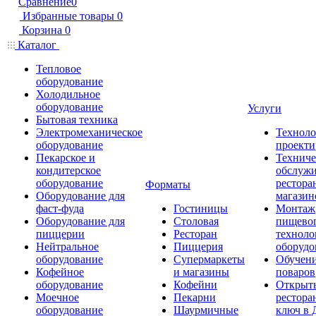
Сравнение
0
Избранные товары
0
Корзина
0
Каталог
Тепловое
оборудование
Холодильное
оборудование
Услуги
Бытовая техника
Электромеханическое
Техноло
оборудование
проекти
Пекарское и
Техниче
кондитерское
обслуж
оборудование
рестора
Форматы
Оборудование для
магазин
фаст-фуда
Гостиницы
Монтаж
Оборудование для
Столовая
пищево
пиццерии
Ресторан
техноло
Нейтральное
Пиццерия
оборудо
оборудование
Супермаркеты
Обучени
Кофейное
и магазины
поваров
оборудование
Кофейни
Открыт
Моечное
Пекарни
рестора
оборудование
Шаурмичные
ключ в 