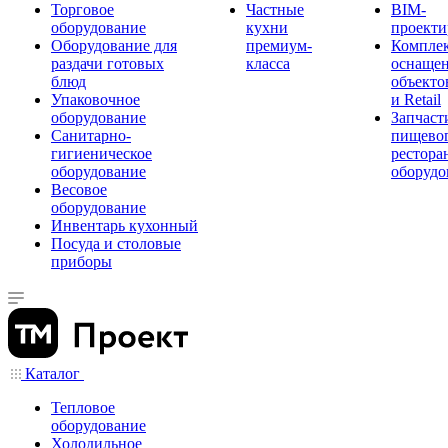
Торговое
Частные
BIM-
оборудование
кухни
проекти
Оборудование для
премиум-
Компле
раздачи готовых
класса
оснаще
блюд
объекто
Упаковочное
и Retail
оборудование
Запчаст
Санитарно-
пищевог
гигиеническое
рестора
оборудование
оборудо
Весовое
оборудование
Инвентарь кухонный
Посуда и столовые
приборы
Каталог
Тепловое
оборудование
Холодильное