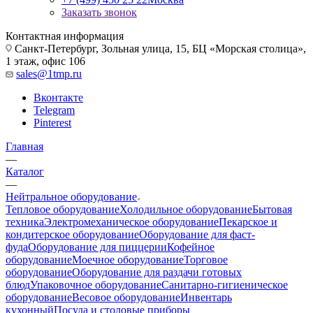
Заказать звонок
Контактная информация
Санкт-Петербург, Зольная улица, 15, БЦ «Морская столица»,
1 этаж, офис 106
sales@1tmp.ru
Вконтакте
Telegram
Pinterest
Главная
—
Каталог
—
Нейтральное оборудование
Тепловое оборудование
Холодильное оборудование
Бытовая
техника
Электромеханическое оборудование
Пекарское и
кондитерское оборудование
Оборудование для фаст-
фуда
Оборудование для пиццерии
Кофейное
оборудование
Моечное оборудование
Торговое
оборудование
Оборудование для раздачи готовых
блюд
Упаковочное оборудование
Санитарно-гигиеническое
оборудование
Весовое оборудование
Инвентарь
кухонный
Посуда и столовые приборы