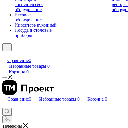
гигиеническое
рестора
оборудование
оборудо
Весовое
оборудование
Инвентарь кухонный
Посуда и столовые
приборы
Сравнение
0
Избранные товары
0
Корзина
0
Сравнение
0
Избранные товары
0
Корзина
0
Телефоны